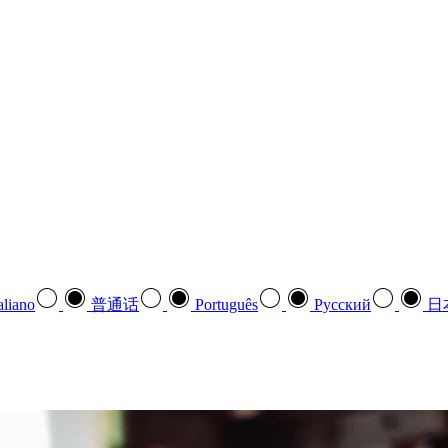
aliano
普通话
Português
Pусский
日