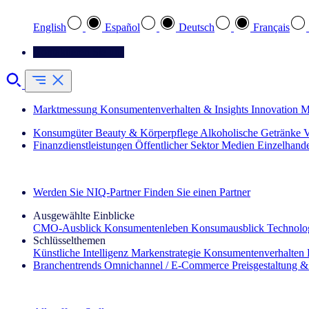
English
Español
Deutsch
Français
Kontaktieren Sie uns
Marktmessung
Konsumentenverhalten & Insights
Innovation
M
Konsumgüter
Beauty & Körperpflege
Alkoholische Getränke
V
Finanzdienstleistungen
Öffentlicher Sektor
Medien
Einzelhand
Entdecken Sie unsere Erfolgsgeschichten (EN)
Werden Sie NIQ-Partner
Finden Sie einen Partner
Ausgewählte Einblicke
CMO‑Ausblick
Konsumentenleben
Konsumausblick
Technolog
Schlüsselthemen
Künstliche Intelligenz
Markenstrategie
Konsumentenverhalten
Branchentrends
Omnichannel / E‑Commerce
Preisgestaltung 
Der IQ Brief Newsletter: Jetzt anmelden