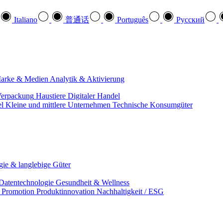
Italiano
普通话
Português
Pусский
arke & Medien
Analytik & Aktivierung
erpackung
Haustiere
Digitaler Handel
el
Kleine und mittlere Unternehmen
Technische Konsumgüter
ie & langlebige Güter
Datentechnologie
Gesundheit & Wellness
& Promotion
Produktinnovation
Nachhaltigkeit / ESG