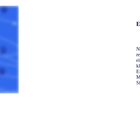
E
N
r
e
k
E
M
S