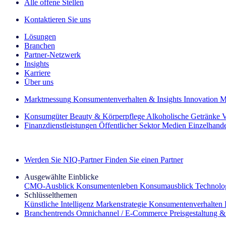
Alle offene Stellen
Kontaktieren Sie uns
Lösungen
Branchen
Partner-Netzwerk
Insights
Karriere
Über uns
Marktmessung
Konsumentenverhalten & Insights
Innovation
M
Konsumgüter
Beauty & Körperpflege
Alkoholische Getränke
V
Finanzdienstleistungen
Öffentlicher Sektor
Medien
Einzelhand
Entdecken Sie unsere Erfolgsgeschichten (EN)
Werden Sie NIQ-Partner
Finden Sie einen Partner
Ausgewählte Einblicke
CMO‑Ausblick
Konsumentenleben
Konsumausblick
Technolog
Schlüsselthemen
Künstliche Intelligenz
Markenstrategie
Konsumentenverhalten
Branchentrends
Omnichannel / E‑Commerce
Preisgestaltung 