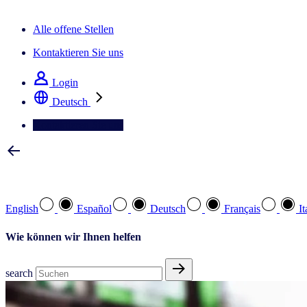
Der IQ Brief Newsletter: Jetzt anmelden
Alle offene Stellen
Kontaktieren Sie uns
Login
Deutsch
Kontaktieren Sie uns
Wählen Sie Ihre bevorzugte Sprache
English
Español
Deutsch
Français
It
Wie können wir Ihnen helfen
search