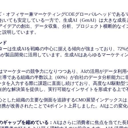
ズ・オフィサー兼マーケティングCOEグローバルヘッドである
においても安定している一方で、生成AI（GenAI）は大きな
らアイデアの創出、データ収集、分析、プロジェクト横断的なイ
と説明しています。
ンド
ターは生成AIを戦略の中心に据える傾向が強まっており、72%
0%が製品開発に活用しています。生成AIはあらゆるマーケテ
はマーケターの競争力になりつつあり、AIの活用がデータ利用
主導である組織の半数以上（60%）が自社のデータ分析能力に
ータを入力する際に課題に直面し続けており、高度なAI駆動型
在的な解決策を提供し、実行可能なインサイトを形成する上で
心とした組織の主要な側面を追跡するCMO展望インデックスは、
との連携が改善されたことで4ポイント上昇しました。AIはこの
のギャップを縮めている：
AIはさらに消費者に焦点を当てた