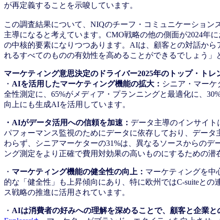
が再定義することを示唆しています。
この調査結果について、NIQのチーフ・コミュニケーション
主導になると考えています。CMO戦略の他の側面が2024年
の中核的要素になりつつあります。AIは、顧客との対話か
れるすべてのものの有効性を高めることができるでしょう」
マーケティング意思決定のドライバー2025年のトップ・トレ
・
AIを活用したマーケティング機能の拡大：
シニア・マーケ
全性測定に、65%がメディア・プランニングと最適化に、3
向上にも生成AIを活用しています。
・AIがデータ活用への信頼を加速：
データ主導のインサイト
パフォーマンス監視のためにデータに依存しており、データ
わらず、シニアマーケターの31%は、異なるソースからのデ
ング測定をより正確で費用対効果の高いものにするための潜
・
マーケティング機能の健全性の向上：
マーケティングを中
的な「健全性」も上昇傾向にあり、特に欧州ではC-suite
ス戦略の推進に活用されています。
・
AIは消費者の好みへの理解を深めることで、顧客と企業と