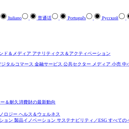
Italiano
普通话
Português
Pусский
ンド＆メディア
アナリティクス＆アクティベーション
デジタルコマース
金融サービス
公共セクター
メディア
小売
中
ジー＆耐久消費財の最新動向
ノロジー
ヘルス＆ウェルネス
ション
製品イノベーション
サステナビリティ／ESG
すべての