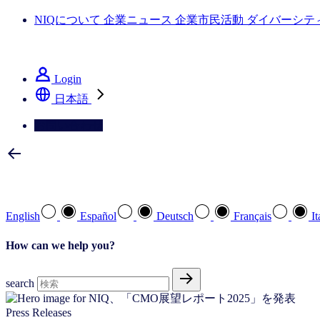
NIQについて
企業ニュース
企業市民活動
ダイバーシテ
NIQの「Full View」をご覧ください
Login
日本語
お問い合わせ
ご希望の言語をお選びください。
English
Español
Deutsch
Français
It
How can we help you?
search
Press Releases