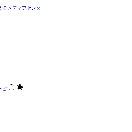
営陣
メディアセンター
本語