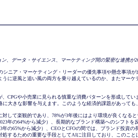
ョン、データ・サイエンス、マーケティング間の緊密な連携が2
中のシニア・マーケティング・リーダーの優先事項や懸念事項
のように逆風と追い風の両方を乗り越えているのか、またマーケ
が、CPGや小売業に見られる慎重な消費パターンを形成してい
戦略に大きな影響を与えます。このような経済的課題があっても
対して楽観的であり、78%が3年後にはより環境が良くなると
023年の64%から減少）、長期的なブランド構築へのシフトを
の65%から減少）、CEOとCFOの間では、ブランド投資の長期的
処するための重要な手段としてAIに注目しており、このこと