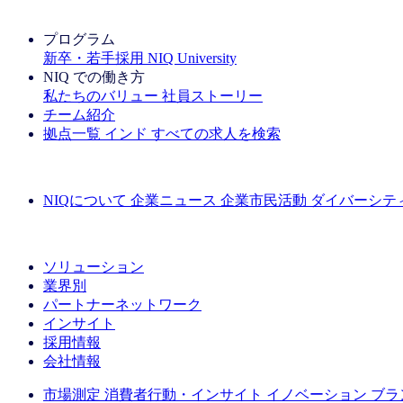
IQ Brief ニュースレター：今すぐ登録
プログラム
新卒・若手採用
NIQ University
NIQ での働き方
私たちのバリュー
社員ストーリー
チーム紹介
拠点一覧
インド
すべての求人を検索
すべての求人を検索
NIQについて
企業ニュース
企業市民活動
ダイバーシテ
NIQの「Full View」をご覧ください
ソリューション
業界別
パートナーネットワーク
インサイト
採用情報
会社情報
市場測定
消費者行動・インサイト
イノベーション
ブラ