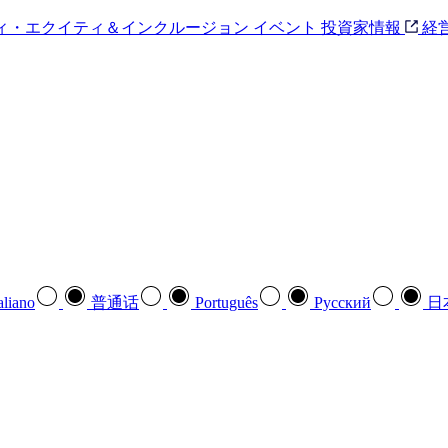
ィ・エクイティ＆インクルージョン
イベント
投資家情報
経
aliano
普通话
Português
Pусский
日