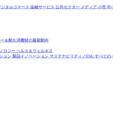
デジタルコマース
金融サービス
公共セクター
メディア
小売
中
ジー＆耐久消費財の最新動向
ノロジー
ヘルス＆ウェルネス
ション
製品イノベーション
サステナビリティ／ESG
すべての