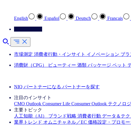
ご希望の言語をお選びください。
English
Español
Deutsch
Français
お問い合わせ
市場測定
消費者行動・インサイト
イノベーション
ブラ
消費財（CPG）
ビューティー
酒類
パッケージ
ペット
成功事例を見る
NIQ パートナーになる
パートナーを探す
注目のインサイト
CMO Outlook
Consumer Life
Consumer Outlook
テクノロ
主要トピック
人工知能（AI）
ブランド戦略
消費者行動
データ＆テク
業界トレンド
オムニチャネル／EC
価格設定・プロモー