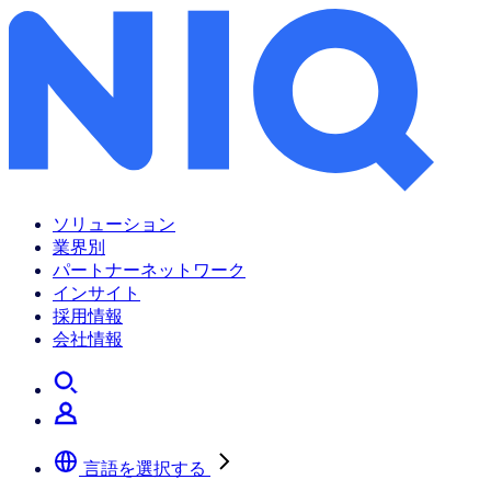
NIQ、「CMO展望レポート2025」を発表
ソリューション
業界別
パートナーネットワーク
インサイト
採用情報
会社情報
言語を選択する