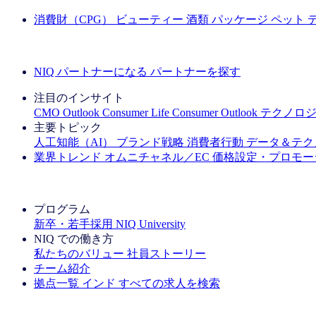
消費財（CPG）
ビューティー
酒類
パッケージ
ペット
成功事例を見る
NIQ パートナーになる
パートナーを探す
注目のインサイト
CMO Outlook
Consumer Life
Consumer Outlook
テクノロ
主要トピック
人工知能（AI）
ブランド戦略
消費者行動
データ＆テク
業界トレンド
オムニチャネル／EC
価格設定・プロモー
IQ Brief ニュースレター：今すぐ登録
プログラム
新卒・若手採用
NIQ University
NIQ での働き方
私たちのバリュー
社員ストーリー
チーム紹介
拠点一覧
インド
すべての求人を検索
すべての求人を検索