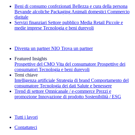
Beni di consumo confezionati
Bellezza e cura della persona
Bevande alcoliche
Packaging
Animali domestici
Commercio
digitale
Servizi finanziari
Settore pubblico
Media
Retail
Piccole e
medie imprese
Tecnologia e beni durevoli
Esplora le nostre storie di successo
Diventa un partner NIQ
Trova un partner
Featured Insights
Prospettive del CMO
Vita del consumatore
Prospettive dei
consumatori
Tecnologia e beni durevoli
Temi chiave
Intelligenza artificiale
Strategia di brand
Comportamento del
consumatore
Tecnologia dei dati
Salute e benessere
Trend di settore
Omnicanale / e‑commerce
Prezzi e
promozione
Innovazione di prodotto
Sostenibilità / ESG
La newsletter IQ Brief: Iscriviti ora
Tutti i lavori
Contattateci