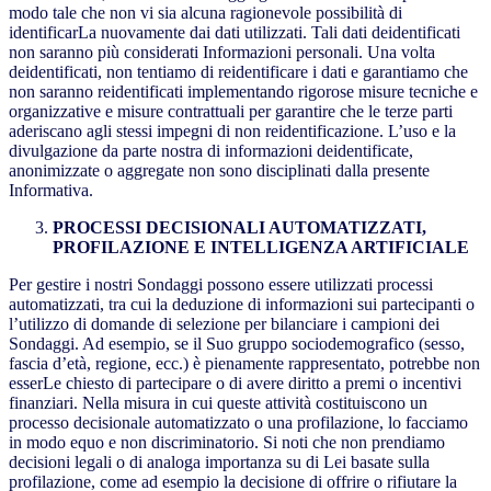
modo tale che non vi sia alcuna ragionevole possibilità di
identificarLa nuovamente dai dati utilizzati. Tali dati deidentificati
non saranno più considerati Informazioni personali. Una volta
deidentificati, non tentiamo di reidentificare i dati e garantiamo che
non saranno reidentificati implementando rigorose misure tecniche e
organizzative e misure contrattuali per garantire che le terze parti
aderiscano agli stessi impegni di non reidentificazione. L’uso e la
divulgazione da parte nostra di informazioni deidentificate,
anonimizzate o aggregate non sono disciplinati dalla presente
Informativa.
PROCESSI DECISIONALI AUTOMATIZZATI,
PROFILAZIONE E INTELLIGENZA ARTIFICIALE
Per gestire i nostri Sondaggi possono essere utilizzati processi
automatizzati, tra cui la deduzione di informazioni sui partecipanti o
l’utilizzo di domande di selezione per bilanciare i campioni dei
Sondaggi. Ad esempio, se il Suo gruppo sociodemografico (sesso,
fascia d’età, regione, ecc.) è pienamente rappresentato, potrebbe non
esserLe chiesto di partecipare o di avere diritto a premi o incentivi
finanziari. Nella misura in cui queste attività costituiscono un
processo decisionale automatizzato o una profilazione, lo facciamo
in modo equo e non discriminatorio. Si noti che non prendiamo
decisioni legali o di analoga importanza su di Lei basate sulla
profilazione, come ad esempio la decisione di offrire o rifiutare la