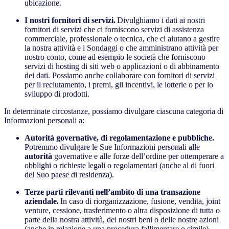
ubicazione.
I nostri fornitori di servizi.
Divulghiamo i dati ai nostri
fornitori di servizi che ci forniscono servizi di assistenza
commerciale, professionale o tecnica, che ci aiutano a gestire
la nostra attività e i Sondaggi o che amministrano attività per
nostro conto, come ad esempio le società che forniscono
servizi di hosting di siti web o applicazioni o di abbinamento
dei dati. Possiamo anche collaborare con fornitori di servizi
per il reclutamento, i premi, gli incentivi, le lotterie o per lo
sviluppo di prodotti.
In determinate circostanze, possiamo divulgare ciascuna categoria di
Informazioni personali a:
Autorità governative, di regolamentazione e pubbliche.
Potremmo divulgare le Sue Informazioni personali alle
autorità
governative e alle forze dell’ordine per ottemperare a
obblighi o richieste legali o regolamentari (anche al di fuori
del Suo paese di residenza).
Terze parti rilevanti nell’ambito di una transazione
aziendale
.
In caso di riorganizzazione, fusione, vendita, joint
venture, cessione, trasferimento o altra disposizione di tutta o
parte della nostra attività, dei nostri beni o delle nostre azioni
(anche in relazione a una procedura fallimentare o simile),