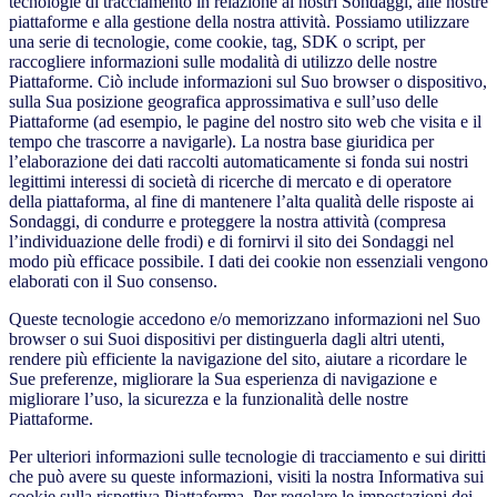
tecnologie di tracciamento in relazione ai nostri Sondaggi, alle nostre
piattaforme e alla gestione della nostra attività. Possiamo utilizzare
una serie di tecnologie, come cookie, tag, SDK o script, per
raccogliere informazioni sulle modalità di utilizzo delle nostre
Piattaforme. Ciò include informazioni sul Suo browser o dispositivo,
sulla Sua posizione geografica approssimativa e sull’uso delle
Piattaforme (ad esempio, le pagine del nostro sito web che visita e il
tempo che trascorre a navigarle). La nostra base giuridica per
l’elaborazione dei dati raccolti automaticamente si fonda sui nostri
legittimi interessi di società di ricerche di mercato e di operatore
della piattaforma, al fine di mantenere l’alta qualità delle risposte ai
Sondaggi, di condurre e proteggere la nostra attività (compresa
l’individuazione delle frodi) e di fornirvi il sito dei Sondaggi nel
modo più efficace possibile. I dati dei cookie non essenziali vengono
elaborati con il Suo consenso.
Queste tecnologie accedono e/o memorizzano informazioni nel Suo
browser o sui Suoi dispositivi per distinguerla dagli altri utenti,
rendere più efficiente la navigazione del sito, aiutare a ricordare le
Sue preferenze, migliorare la Sua esperienza di navigazione e
migliorare l’uso, la sicurezza e la funzionalità delle nostre
Piattaforme.
Per ulteriori informazioni sulle tecnologie di tracciamento e sui diritti
che può avere su queste informazioni, visiti la nostra Informativa sui
cookie sulla rispettiva Piattaforma. Per regolare le impostazioni dei