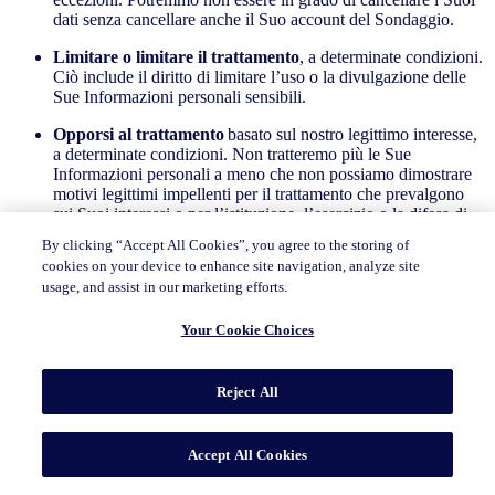
dati senza cancellare anche il Suo account del Sondaggio.
Limitare o limitare il trattamento
, a determinate condizioni.
Ciò include il diritto di limitare l’uso o la divulgazione delle
Sue Informazioni personali sensibili.
Opporsi al trattamento
basato sul nostro legittimo interesse,
a determinate condizioni. Non tratteremo più le Sue
Informazioni personali a meno che non possiamo dimostrare
motivi legittimi impellenti per il trattamento che prevalgono
sui Suoi interessi o per l’istituzione, l’esercizio o la difesa di
rivendicazioni legali.
By clicking “Accept All Cookies”, you agree to the storing of
cookies on your device to enhance site navigation, analyze site
Rinuncia a vendite, condivisione o pubblicità
usage, and assist in our marketing efforts.
mirata
(come definito dalla legge applicabile). Come
promemoria, non utilizziamo i Suoi dati personali per la
Your Cookie Choices
pubblicità mirata, né consentiamo ai nostri clienti di farlo.
Inoltre, tratteremo le richieste inviate tramite
GPC
come una
richiesta valida di rinuncia alla vendita o alla condivisione
Reject All
delle Informazioni personali legate a quel browser e a
qualsiasi profilo di consumatore che abbiamo associato a quel
browser. Se utilizza diversi browser o profili di browser,
Accept All Cookies
potrebbe essere necessario abilitare il segnale su ciascun
browser o profilo.