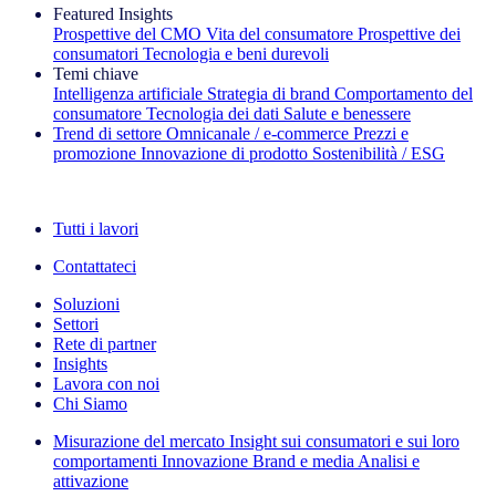
Featured Insights
Prospettive del CMO
Vita del consumatore
Prospettive dei
consumatori
Tecnologia e beni durevoli
Temi chiave
Intelligenza artificiale
Strategia di brand
Comportamento del
consumatore
Tecnologia dei dati
Salute e benessere
Trend di settore
Omnicanale / e‑commerce
Prezzi e
promozione
Innovazione di prodotto
Sostenibilità / ESG
La newsletter IQ Brief: Iscriviti ora
Tutti i lavori
Contattateci
Soluzioni
Settori
Rete di partner
Insights
Lavora con noi
Chi Siamo
Misurazione del mercato
Insight sui consumatori e sui loro
comportamenti
Innovazione
Brand e media
Analisi e
attivazione