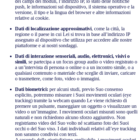
dei campi dei moduli, l’indirizzo IP, lo stato delle notifiche
push, le informazioni sul dispositivo, il sistema operativo e la
versione, il tipo e la lingua del browser e altre informazioni
relative ai cookie.
Dati di localizzazione approssimativi
, come la città, la
regione o il paese in cui Lei si trova in base all’indirizzo IP
assegnato al dispositivo che utilizza per accedere alle nostre
piattaforme e ai nostri sondaggi.
Dati di interazione sensoriali, audio, elettronici, visivi o
simili
, se partecipa a un focus group audio o video registrato o
a un’intervista di persona o online o a un incontro simile, o a
qualsiasi contenuto o materiale che sceglie di inviare, caricare
o trasmettere, come foto, video o immagini.
Dati biometrici:
per alcuni studi, previo Suo consenso
esplicito, potremmo misurare i Suoi movimenti oculari (eye
tracking) tramite la webcam quando Le viene richiesto di
premere un pulsante, maneggiare un oggetto o visualizzare un
video o un’immagine. I movimenti oculari misurati sono quelli
naturali e non richiedono alcuno sforzo aggiuntivo. Non
registriamo video del Suo volto né scattiamo foto dei Suoi
occhi o del Suo viso. I dati individuali relativi all’eye tracking
non saranno condivisi con terzi.
A seconda della giurisdizione applicabile, i movimenti oculari