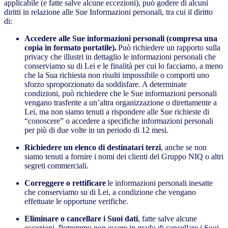
applicabile (e fatte salve alcune eccezioni), può godere di alcuni
diritti in relazione alle Sue Informazioni personali, tra cui il diritto
di:
Accedere alle Sue informazioni personali (compresa una
copia in formato portatile).
Può richiedere un rapporto sulla
privacy che illustri in dettaglio le informazioni personali che
conserviamo su di Lei e le finalità per cui lo facciamo, a meno
che la Sua richiesta non risulti impossibile o comporti uno
sforzo sproporzionato da soddisfare. A determinate
condizioni, può richiedere che le Sue informazioni personali
vengano trasferite a un’altra organizzazione o direttamente a
Lei, ma non siamo tenuti a rispondere alle Sue richieste di
“conoscere” o accedere a specifiche informazioni personali
per più di due volte in un periodo di 12 mesi.
Richiedere un elenco di destinatari terzi
, anche se non
siamo tenuti a fornire i nomi dei clienti del Gruppo NIQ o altri
segreti commerciali.
Correggere o rettificare
le informazioni personali inesatte
che conserviamo su di Lei, a condizione che vengano
effettuate le opportune verifiche.
Eliminare o cancellare i Suoi dati
, fatte salve alcune
eccezioni. Potremmo non essere in grado di cancellare i Suoi