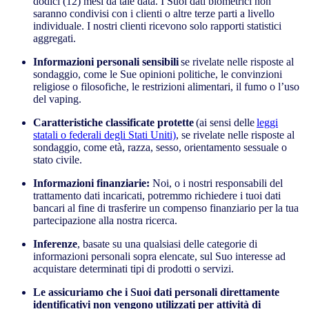
dodici (12) mesi da tale data. I Suoi dati biometrici non
saranno condivisi con i clienti o altre terze parti a livello
individuale. I nostri clienti ricevono solo rapporti statistici
aggregati.
Informazioni personali sensibili
se rivelate nelle risposte al
sondaggio, come le Sue opinioni politiche, le convinzioni
religiose o filosofiche, le restrizioni alimentari, il fumo o l’uso
del vaping.
Caratteristiche classificate protette
(ai sensi delle
leggi
statali o federali degli Stati Uniti)
, se rivelate nelle risposte al
sondaggio, come età, razza, sesso, orientamento sessuale o
stato civile.
Informazioni finanziarie:
Noi, o i nostri responsabili del
trattamento dati incaricati, potremmo richiedere i tuoi dati
bancari al fine di trasferire un compenso finanziario per la tua
partecipazione alla nostra ricerca.
Inferenze
, basate su una qualsiasi delle categorie di
informazioni personali sopra elencate, sul Suo interesse ad
acquistare determinati tipi di prodotti o servizi.
Le assicuriamo che i Suoi dati personali direttamente
identificativi non vengono utilizzati per attività di