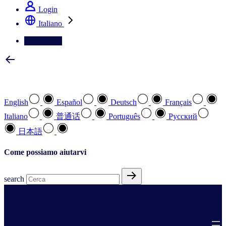
Login
Italiano
Contattateci
Selezionare la lingua preferita
English
Español
Deutsch
Français
Italiano
普通话
Português
Pусский
日本語
Come possiamo aiutarvi
search