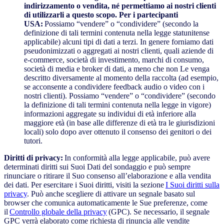
indirizzamento o vendita, né permettiamo ai nostri clienti
di utilizzarli a questo scopo. Per i partecipanti
USA:
Possiamo “vendere” o “condividere” (secondo la
definizione di tali termini contenuta nella legge statunitense
applicabile) alcuni tipi di dati a terzi. In genere forniamo dati
pseudonimizzati o aggregati ai nostri clienti, quali aziende di
e-commerce, società di investimento, marchi di consumo,
società di media e broker di dati, a meno che non Le venga
descritto diversamente al momento della raccolta (ad esempio,
se acconsente a condividere feedback audio o video con i
nostri clienti). Possiamo “vendere” o “condividere” (secondo
la definizione di tali termini contenuta nella legge in vigore)
informazioni aggregate su individui di età inferiore alla
maggiore età (in base alle differenze di età tra le giurisdizioni
locali) solo dopo aver ottenuto il consenso dei genitori o dei
tutori.
Diritti di privacy:
In conformità alla legge applicabile, può avere
determinati diritti sui Suoi Dati del sondaggio e può sempre
rinunciare o ritirare il Suo consenso all’elaborazione e alla vendita
dei dati. Per esercitare i Suoi diritti, visiti la sezione
I Suoi diritti sulla
privacy
. Può anche scegliere di attivare un segnale basato sul
browser che comunica automaticamente le Sue preferenze, come
il
Controllo globale della privacy
(GPC). Se necessario, il segnale
GPC verrà elaborato come richiesta di rinuncia alle vendite