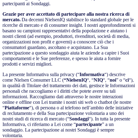
partecipanti ai Sondaggi.
Grazie per aver accettato di partecipare alla nostra ricerca di
mercato.
Da decenni NielsenIQ stabilisce lo standard globale per le
ricerche di mercato e di consumer insight. I nostri approfondimenti si
basano su campioni rappresentativi della popolazione e aiutano i
nostri clienti (ad esempio, produttori, rivenditori, società di media,
organizzazioni non profit e governi) a conoscere ciò che i
consumatori guardano, ascoltano e acquistano. La Sua
partecipazione a questo sondaggio aiuta le aziende a capire i Suoi
comportamenti e le Sue preferenze, e spesso le aiuta a fornire
prodotti e servizi migliori.
La presente Informativa sulla privacy (“
Informativa
“) descrive
come Nielsen Consumer LLC (
“NielsenIQ
“, “
NIQ
“, “
noi
” o “
ci
“),
in qualità di Titolare del trattamento dei dati, gestisce le Informazioni
personali che raccogliamo e i diritti che potete avere su tali
informazioni. Raccogliamo dati attraverso le nostre interazioni
online e offline con Lei tramite i nostri siti web o chatbot (le nostre
“
Piattaforme
“), di persona o al telefono nell’ambito delle iniziative
di reclutamento e della Sua partecipazione volontaria a uno dei
nostri studi di ricerca di mercato (“
Sondaggi
“). In tutta la presente
Informativa, ci riferiamo a Lei come “
partecipante
” a un
sondaggio. La partecipazione ai nostri Sondaggi è sempre
volontaria.