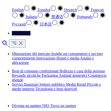
English
Español
Deutsch
Français
Italiano
普通话
Português
Pусский
日本語
Contattateci
Misurazione del mercato
Insight sui consumatori e sui loro
comportamenti
Innovazione
Brand e media
Analisi e
attivazione
Beni di consumo confezionati
Bellezza e cura della persona
Bevande alcoliche
Packaging
Animali domestici
Commercio
digitale
Servizi finanziari
Settore pubblico
Media
Retail
Piccole e
medie imprese
Tecnologia e beni durevoli
Esplora le nostre storie di successo
Diventa un partner NIQ
Trova un partner