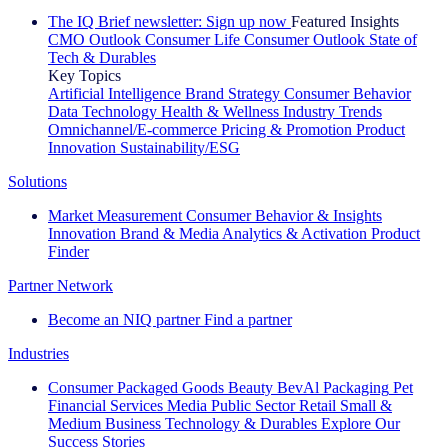
The IQ Brief newsletter: Sign up now
Featured Insights
CMO Outlook
Consumer Life
Consumer Outlook
State of
Tech & Durables
Key Topics
Artificial Intelligence
Brand Strategy
Consumer Behavior
Data Technology
Health & Wellness
Industry Trends
Omnichannel/E-commerce
Pricing & Promotion
Product
Innovation
Sustainability/ESG
Solutions
Market Measurement
Consumer Behavior & Insights
Innovation
Brand & Media
Analytics & Activation
Product
Finder
Partner Network
Become an NIQ partner
Find a partner
Industries
Consumer Packaged Goods
Beauty
BevAl
Packaging
Pet
Financial Services
Media
Public Sector
Retail
Small &
Medium Business
Technology & Durables
Explore Our
Success Stories