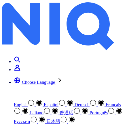
Choose Language
Select your preferred language
English
Español
Deutsch
Français
Italiano
普通话
Português
Pусский
日本語