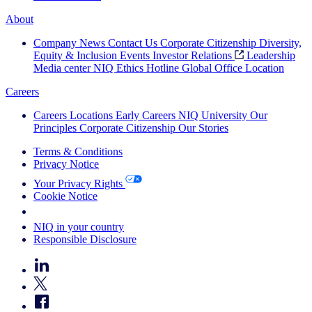
About
Company News
Contact Us
Corporate Citizenship
Diversity,
Equity & Inclusion
Events
Investor Relations
Leadership
Media center
NIQ Ethics Hotline
Global Office Location
Careers
Careers
Locations
Early Careers
NIQ University
Our
Principles
Corporate Citizenship
Our Stories
Terms & Conditions
Privacy Notice
Your Privacy Rights
Cookie Notice
Your Cookie Choices
NIQ in your country
Responsible Disclosure