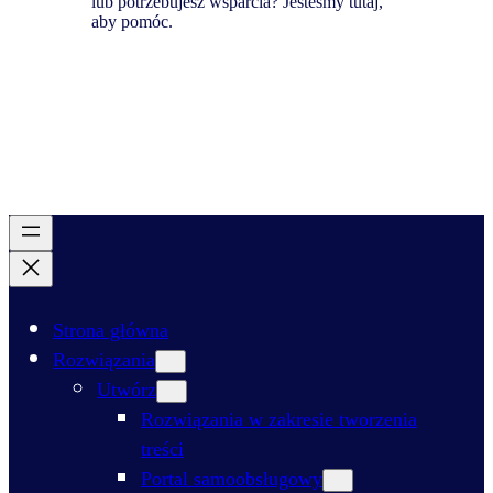
lub potrzebujesz wsparcia? Jesteśmy tutaj,
aby pomóc.
Strona główna
Rozwiązania
Utwórz
Rozwiązania w zakresie tworzenia
treści
Portal samoobsługowy