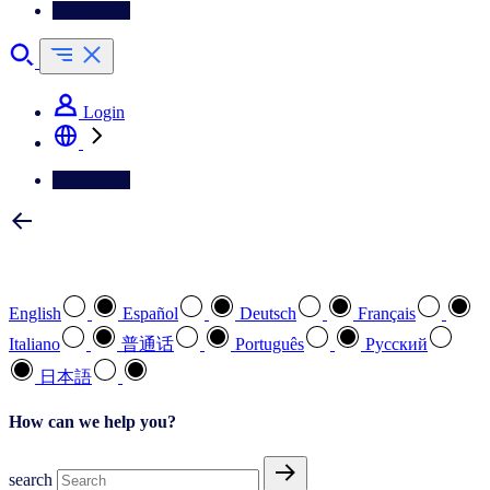
Contact Us
Login
Contact Us
Select your preferred language
English
Español
Deutsch
Français
Italiano
普通话
Português
Pусский
日本語
How can we help you?
search