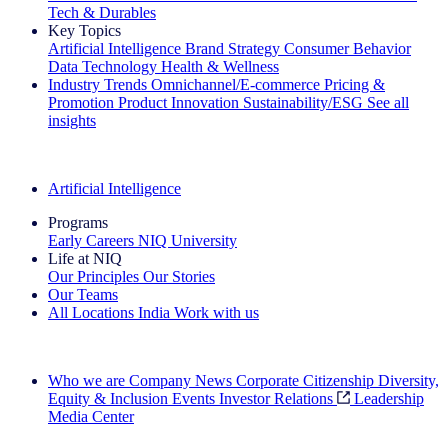
Tech & Durables
Key Topics
Artificial Intelligence
Brand Strategy
Consumer Behavior
Data Technology
Health & Wellness
Industry Trends
Omnichannel/E-commerce
Pricing &
Promotion
Product Innovation
Sustainability/ESG
See all
insights
The IQ Brief Newsletter: Sign up now
Artificial Intelligence
Programs
Early Careers
NIQ University
Life at NIQ
Our Principles
Our Stories
Our Teams
All Locations
India
Work with us
Search All Jobs
Who we are
Company News
Corporate Citizenship
Diversity,
Equity & Inclusion
Events
Investor Relations
Leadership
Media Center