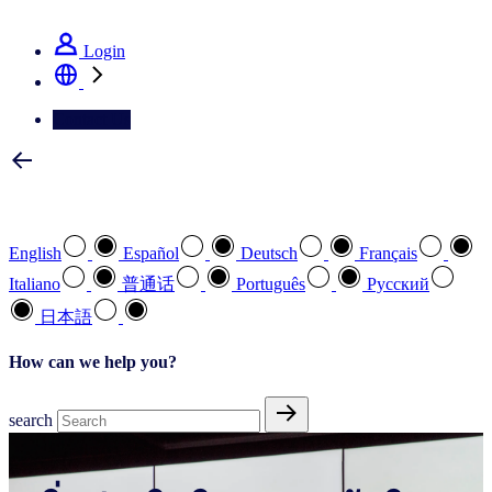
See how we deliver the Full View
Login
Contact Us
Select your preferred language
English
Español
Deutsch
Français
Italiano
普通话
Português
Pусский
日本語
How can we help you?
search