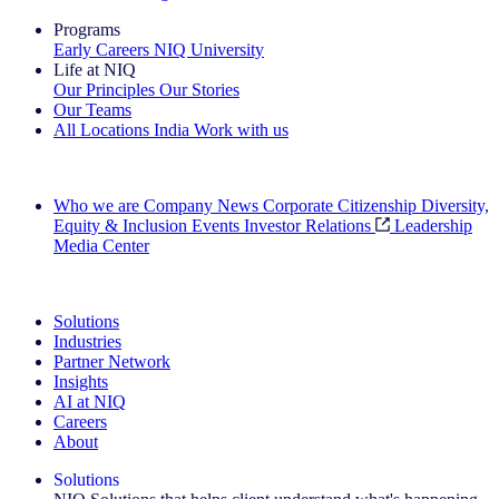
Programs
Early Careers
NIQ University
Life at NIQ
Our Principles
Our Stories
Our Teams
All Locations
India
Work with us
Search All Jobs
Who we are
Company News
Corporate Citizenship
Diversity,
Equity & Inclusion
Events
Investor Relations
Leadership
Media Center
See how we deliver the Full View
Solutions
Industries
Partner Network
Insights
AI at NIQ
Careers
About
Solutions