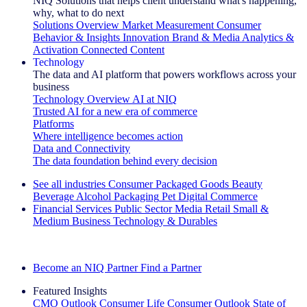
NIQ Solutions that helps client understand what's happening,
why, what to do next
Solutions Overview
Market Measurement
Consumer
Behavior & Insights
Innovation
Brand & Media
Analytics &
Activation
Connected Content
Technology
The data and AI platform that powers workflows across your
business
Technology Overview
AI at NIQ
Trusted AI for a new era of commerce
Platforms
Where intelligence becomes action
Data and Connectivity
The data foundation behind every decision
See all industries
Consumer Packaged Goods
Beauty
Beverage Alcohol
Packaging
Pet
Digital Commerce
Financial Services
Public Sector
Media
Retail
Small &
Medium Business
Technology & Durables
Explore Our Success Stories
Become an NIQ Partner
Find a Partner
Featured Insights
CMO Outlook
Consumer Life
Consumer Outlook
State of