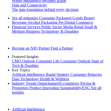
Where intelligence becomes action
Data and Connectivity
The data foundation behind every decision
See all industries
Consumer Packaged Goods
Beauty
Beverage Alcohol
Packaging
Pet
Digital Commerce
Financial Services
Public Sector
Media
Retail
Small &
Medium Business
Technology & Durables
Explore Our Success Stories
Become an NIQ Partner
Find a Partner
Featured Insights
CMO Outlook
Consumer Life
Consumer Outlook
State of
Tech & Durables
Key Topics
Artificial Intelligence
Brand Strategy
Consumer Behavior
Data Technology
Health & Wellness
Industry Trends
Omnichannel/E-commerce
Pricing &
Promotion
Product Innovation
Sustainability/ESG
See all
insights
The IQ Brief Newsletter: Sign up now
Artificial Intelligence