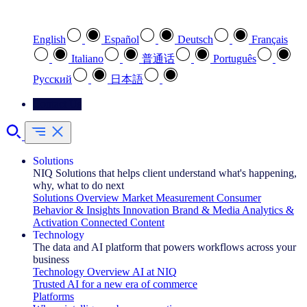
Select your preferred language
English
Español
Deutsch
Français
Italiano
普通话
Português
Pусский
日本語
Contact Us
Solutions
NIQ Solutions that helps client understand what's happening,
why, what to do next
Solutions Overview
Market Measurement
Consumer
Behavior & Insights
Innovation
Brand & Media
Analytics &
Activation
Connected Content
Technology
The data and AI platform that powers workflows across your
business
Technology Overview
AI at NIQ
Trusted AI for a new era of commerce
Platforms