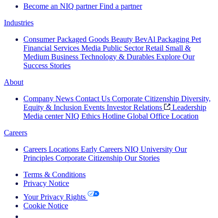
Become an NIQ partner
Find a partner
Industries
Consumer Packaged Goods
Beauty
BevAl
Packaging
Pet
Financial Services
Media
Public Sector
Retail
Small &
Medium Business
Technology & Durables
Explore Our
Success Stories
About
Company News
Contact Us
Corporate Citizenship
Diversity,
Equity & Inclusion
Events
Investor Relations
Leadership
Media center
NIQ Ethics Hotline
Global Office Location
Careers
Careers
Locations
Early Careers
NIQ University
Our
Principles
Corporate Citizenship
Our Stories
Terms & Conditions
Privacy Notice
Your Privacy Rights
Cookie Notice
Your Cookie Choices