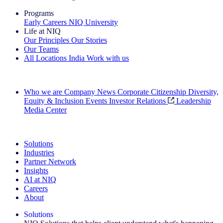
Programs
Early Careers
NIQ University
Life at NIQ
Our Principles
Our Stories
Our Teams
All Locations
India
Work with us
Search All Jobs
Who we are
Company News
Corporate Citizenship
Diversity,
Equity & Inclusion
Events
Investor Relations
Leadership
Media Center
See how we deliver the Full View
Solutions
Industries
Partner Network
Insights
AI at NIQ
Careers
About
Solutions