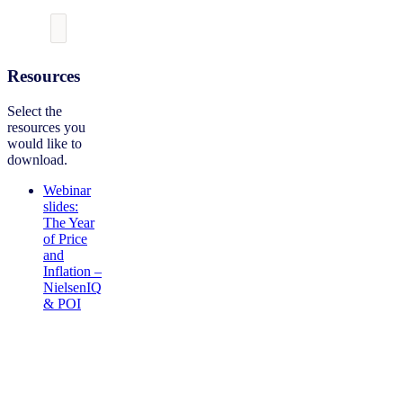
Resources
Select the
resources you
would like to
download.
Webinar
slides:
The Year
of Price
and
Inflation –
NielsenIQ
& POI