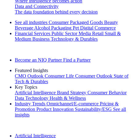
Where intelligence becomes action
Data and Connectivity
The data foundation behind every decision
See all industries
Consumer Packaged Goods
Beauty
Beverage Alcohol
Packaging
Pet
Digital Commerce
Financial Services
Public Sector
Media
Retail
Small &
Medium Business
Technology & Durables
Explore Our Success Stories
Become an NIQ Partner
Find a Partner
Featured Insights
CMO Outlook
Consumer Life
Consumer Outlook
State of
Tech & Durables
Key Topics
Artificial Intelligence
Brand Strategy
Consumer Behavior
Data Technology
Health & Wellness
Industry Trends
Omnichannel/E-commerce
Pricing &
Promotion
Product Innovation
Sustainability/ESG
See all
insights
The IQ Brief Newsletter: Sign up now
Artificial Intelligence