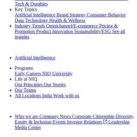
Tech & Durables
Key Topics
Artificial Intelligence
Brand Strategy
Consumer Behavior
Data Technology
Health & Wellness
Industry Trends
Omnichannel/E-commerce
Pricing &
Promotion
Product Innovation
Sustainability/ESG
See all
insights
The IQ Brief Newsletter: Sign up now
Artificial Intelligence
Programs
Early Careers
NIQ University
Life at NIQ
Our Principles
Our Stories
Our Teams
All Locations
India
Work with us
Search All Jobs
Who we are
Company News
Corporate Citizenship
Diversity,
Equity & Inclusion
Events
Investor Relations
Leadership
Media Center