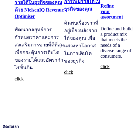
การเพิ่มรายได้ใน
รายได้ในธุรกิจของคุณ
Refine
ธุรกิจของคุณ
ด้วย NielsenIQ Revenue
your
Optimiser
assortment
ค้นพบเรื่องราวที่
Define and build
พัฒนากลยุทธ์การ
อยู่เบื้องหลังราย
a product mix
กำหนดราคาและการ
ได้ของคุณ เพื่อ
that meets the
ส่งเสริมการขายที่ดีที่สุด
needs of a
แสวงหาโอกาส
diverse range of
เพื่อกระตุ้นการเติบโต
ในการเติบโต
consumers.
ของรายได้และอัตรากํา
ของธุรกิจ
click
ไรขั้นต้น
click
click
ติดต่อเรา