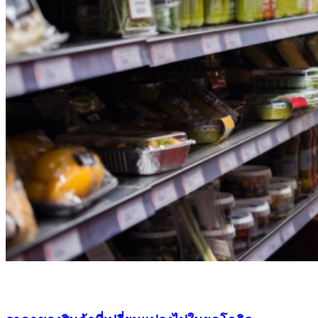
อินโฟกราฟิก