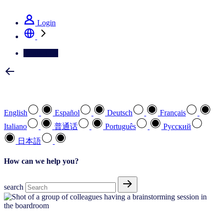
See how we deliver the Full View
Login
Contact Us
Select your preferred language
English
Español
Deutsch
Français
Italiano
普通话
Português
Pусский
日本語
How can we help you?
search
Advanced analytics