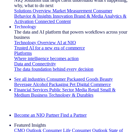
NIQ Solutions that helps client understand what's happening,
why, what to do next
Solutions Overview
Market Measurement
Consumer
Behavior & Insights
Innovation
Brand & Media
Analytics &
Activation
Connected Content
Technology
The data and AI platform that powers workflows across your
business
Technology Overview
AI at NIQ
Trusted AI for a new era of commerce
Platforms
Where intelligence becomes action
Data and Connectivity
The data foundation behind every decision
See all industries
Consumer Packaged Goods
Beauty
Beverage Alcohol
Packaging
Pet
Digital Commerce
Financial Services
Public Sector
Media
Retail
Small &
Medium Business
Technology & Durables
Explore Our Success Stories
Become an NIQ Partner
Find a Partner
Featured Insights
CMO Outlook
Consumer Life
Consumer Outlook
State of