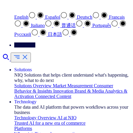
Select your preferred language
English
Español
Deutsch
Français
Italiano
普通话
Português
Pусский
日本語
Contact Us
Solutions
NIQ Solutions that helps client understand what's happening,
why, what to do next
Solutions Overview
Market Measurement
Consumer
Behavior & Insights
Innovation
Brand & Media
Analytics &
Activation
Connected Content
Technology
The data and AI platform that powers workflows across your
business
Technology Overview
AI at NIQ
Trusted AI for a new era of commerce
Platforms