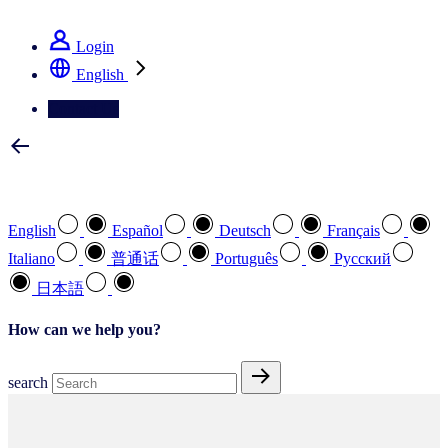
See how we deliver the Full View
Login
English
Contact Us
Select your preferred language
English
Español
Deutsch
Français
Italiano
普通话
Português
Pусский
日本語
How can we help you?
search