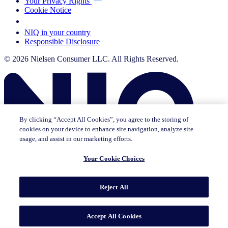
Your Privacy Rights
Cookie Notice
Your Cookie Choices
NIQ in your country
Responsible Disclosure
© 2026 Nielsen Consumer LLC. All Rights Reserved.
By clicking “Accept All Cookies”, you agree to the storing of
cookies on your device to enhance site navigation, analyze site
usage, and assist in our marketing efforts.
Your Cookie Choices
This page does not exist in [x], feel free to read the page you are
Reject All
currently on or go to the [x] homepage.
Go to home
Go to English Page
Accept All Cookies