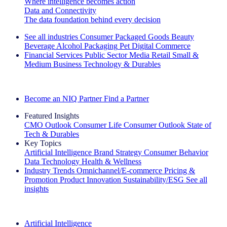
Where intelligence becomes action
Data and Connectivity
The data foundation behind every decision
See all industries
Consumer Packaged Goods
Beauty
Beverage Alcohol
Packaging
Pet
Digital Commerce
Financial Services
Public Sector
Media
Retail
Small &
Medium Business
Technology & Durables
Explore Our Success Stories
Become an NIQ Partner
Find a Partner
Featured Insights
CMO Outlook
Consumer Life
Consumer Outlook
State of
Tech & Durables
Key Topics
Artificial Intelligence
Brand Strategy
Consumer Behavior
Data Technology
Health & Wellness
Industry Trends
Omnichannel/E-commerce
Pricing &
Promotion
Product Innovation
Sustainability/ESG
See all
insights
The IQ Brief Newsletter: Sign up now
Artificial Intelligence