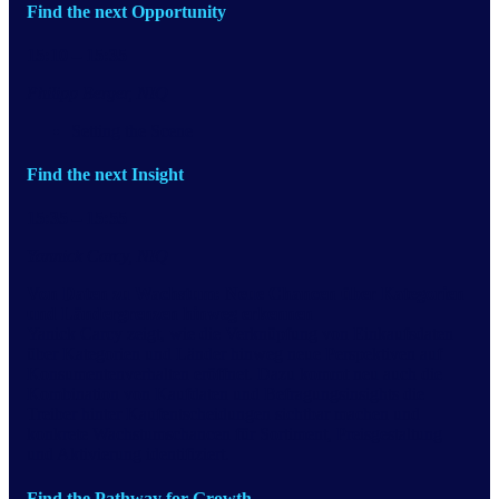
Find the next Opportunity
15:10 – 15:35
Philipp Berger, NIQ
Setting the Scene
Find the next Insight
15:35 – 15:55
Yannick Carcy, NIQ
Von Daten zu Wachstum: Neue Chancen über Kategorien
und Ländergrenzen hinweg erkennen
Yanick Carcy zeigt, wie die Verknüpfung von Einkaufsdaten
über Kategorien und Länder hinweg neue Perspektiven auf
Konsumentenverhalten eröffnet. Dazu kommt neu auch die
Kombination von Kaufdaten und Befragungsinsights die
Treiber hinter Kaufentscheidungen sichtbar machen und
konkrete Wachstumschancen für Sortiment, Preisgestaltung
und Aktivierung identifiziert.
Find the Pathway for Growth