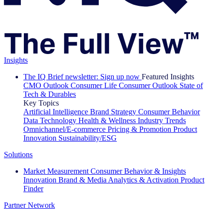
Insights
The IQ Brief newsletter: Sign up now
Featured Insights
CMO Outlook
Consumer Life
Consumer Outlook
State of
Tech & Durables
Key Topics
Artificial Intelligence
Brand Strategy
Consumer Behavior
Data Technology
Health & Wellness
Industry Trends
Omnichannel/E-commerce
Pricing & Promotion
Product
Innovation
Sustainability/ESG
Solutions
Market Measurement
Consumer Behavior & Insights
Innovation
Brand & Media
Analytics & Activation
Product
Finder
Partner Network