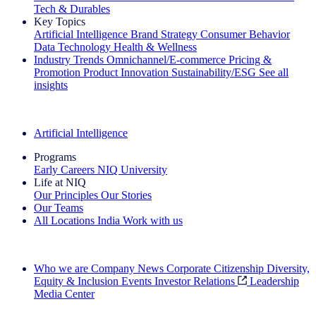
Tech & Durables
Key Topics
Artificial Intelligence
Brand Strategy
Consumer Behavior
Data Technology
Health & Wellness
Industry Trends
Omnichannel/E-commerce
Pricing &
Promotion
Product Innovation
Sustainability/ESG
See all
insights
The IQ Brief Newsletter: Sign up now
Artificial Intelligence
Programs
Early Careers
NIQ University
Life at NIQ
Our Principles
Our Stories
Our Teams
All Locations
India
Work with us
Search All Jobs
Who we are
Company News
Corporate Citizenship
Diversity,
Equity & Inclusion
Events
Investor Relations
Leadership
Media Center