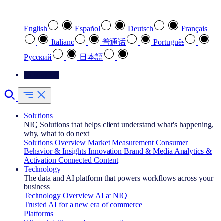
Select your preferred language
English
Español
Deutsch
Français
Italiano
普通话
Português
Pусский
日本語
Contact Us
Solutions
NIQ Solutions that helps client understand what's happening,
why, what to do next
Solutions Overview
Market Measurement
Consumer
Behavior & Insights
Innovation
Brand & Media
Analytics &
Activation
Connected Content
Technology
The data and AI platform that powers workflows across your
business
Technology Overview
AI at NIQ
Trusted AI for a new era of commerce
Platforms