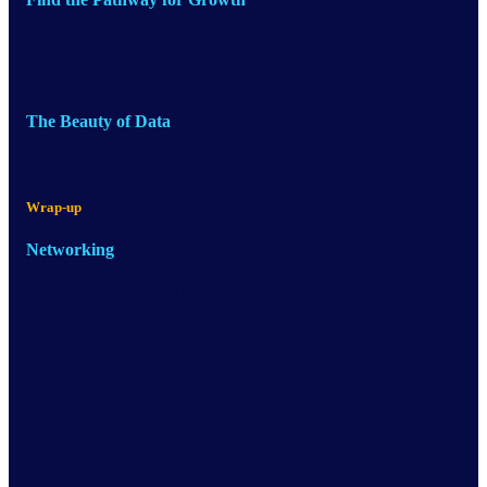
15:55 – 16:20
Catherine Gibson & Mathias Friedrichs, NIQ
The Beauty of Data
16:20 – 16:45
Wrap-up
Networking
17:00 – ca. 19:00
(inkl. gemütlichem Ausklang)
Informationen zum Event