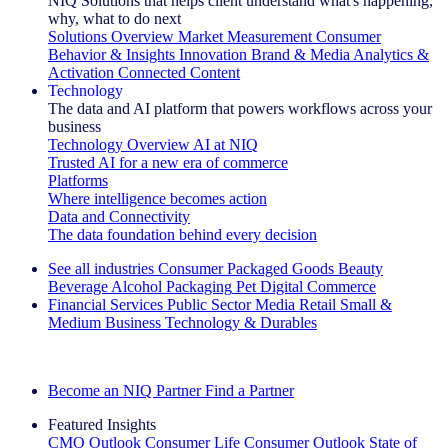
NIQ Solutions that helps client understand what's happening,
why, what to do next
Solutions Overview
Market Measurement
Consumer
Behavior & Insights
Innovation
Brand & Media
Analytics &
Activation
Connected Content
Technology
The data and AI platform that powers workflows across your
business
Technology Overview
AI at NIQ
Trusted AI for a new era of commerce
Platforms
Where intelligence becomes action
Data and Connectivity
The data foundation behind every decision
See all industries
Consumer Packaged Goods
Beauty
Beverage Alcohol
Packaging
Pet
Digital Commerce
Financial Services
Public Sector
Media
Retail
Small &
Medium Business
Technology & Durables
Explore Our Success Stories
Become an NIQ Partner
Find a Partner
Featured Insights
CMO Outlook
Consumer Life
Consumer Outlook
State of