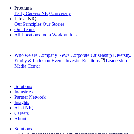
Programs
Early Careers
NIQ University
Life at NIQ
Our Principles
Our Stories
Our Teams
All Locations
India
Work with us
Search All Jobs
Who we are
Company News
Corporate Citizenship
Diversity,
Equity & Inclusion
Events
Investor Relations
Leadership
Media Center
See how we deliver the Full View
Solutions
Industries
Partner Network
Insights
AI at NIQ
Careers
About
Solutions