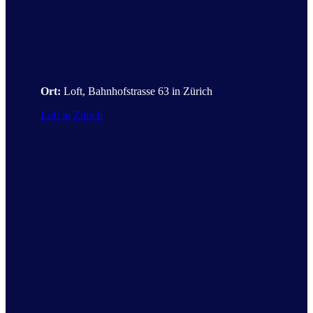
Datum:
23. September 2026
Uhrzeit
:
14:30 – 19:00
Ort:
Loft, Bahnhofstrasse 63 in Zürich
Loft in Zürich
Die Inhalte werden überwiegend auf Deutsch
präsentiert.
Anreise
Loft in Zürich
Adresse:
Bahnhofstrasse 63, 8001 Zürich
Öffentlicher Verkehr
Zürich HB: 6 Minuten zu Fuss oder 2
Minuten mit dem Tram