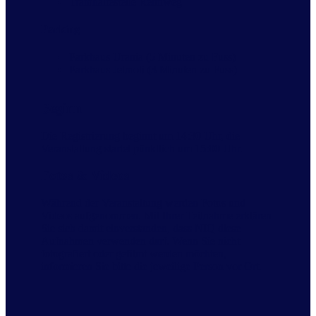
Tramhaltestelle Rennweg
Parking
Parkhaus Urania (5 Minuten zu Fuss)
Parkhaus Jelmoli (3 Minuten zu Fuss)
Beginn
Die Registrierung beginnt um 14:30 Uhr, die
Veranstaltung startet pünktlich um 15:00 Uhr.
Fotos & Videos
Während der Veranstaltung werden Fotos und
Videos aufgenommen. Mit Ihrer Teilnahme erklären
Sie sich damit einverstanden, dass NIQ diese
Aufnahmen verwenden darf. Wenn Sie nicht
fotografiert oder gefilmt werden möchten,
informieren Sie bitte die jeweilige Person vor Ort.