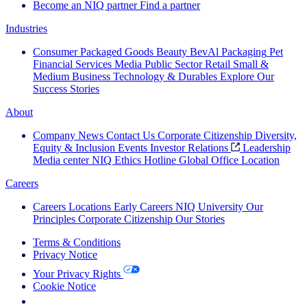
Become an NIQ partner
Find a partner
Industries
Consumer Packaged Goods
Beauty
BevAl
Packaging
Pet
Financial Services
Media
Public Sector
Retail
Small &
Medium Business
Technology & Durables
Explore Our
Success Stories
About
Company News
Contact Us
Corporate Citizenship
Diversity,
Equity & Inclusion
Events
Investor Relations
Leadership
Media center
NIQ Ethics Hotline
Global Office Location
Careers
Careers
Locations
Early Careers
NIQ University
Our
Principles
Corporate Citizenship
Our Stories
Terms & Conditions
Privacy Notice
Your Privacy Rights
Cookie Notice
Your Cookie Choices