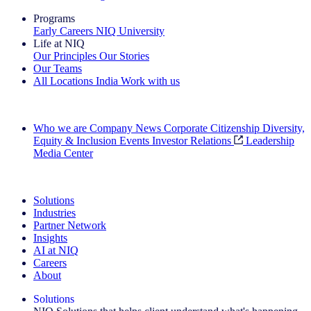
Programs
Early Careers
NIQ University
Life at NIQ
Our Principles
Our Stories
Our Teams
All Locations
India
Work with us
Search All Jobs
Who we are
Company News
Corporate Citizenship
Diversity,
Equity & Inclusion
Events
Investor Relations
Leadership
Media Center
See how we deliver the Full View
Solutions
Industries
Partner Network
Insights
AI at NIQ
Careers
About
Solutions