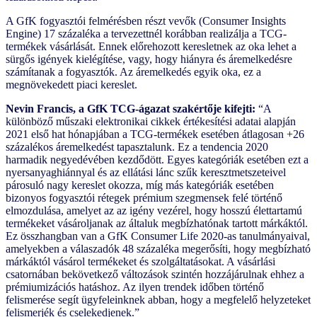
A GfK fogyasztói felmérésben részt vevők (Consumer Insights
Engine) 17 százaléka a tervezettnél korábban realizálja a TCG-
termékek vásárlását. Ennek előrehozott keresletnek az oka lehet a
sürgős igények kielégítése, vagy, hogy hiányra és áremelkedésre
számítanak a fogyasztók. Az áremelkedés egyik oka, ez a
megnövekedett piaci kereslet.
Nevin Francis, a GfK TCG-ágazat szakértője kifejti:
“A
különböző műszaki elektronikai cikkek értékesítési adatai alapján
2021 első hat hónapjában a TCG-termékek esetében átlagosan +26
százalékos áremelkedést tapasztalunk. Ez a tendencia 2020
harmadik negyedévében kezdődött. Egyes kategóriák esetében ezt a
nyersanyaghiánnyal és az ellátási lánc szűk keresztmetszeteivel
párosuló nagy kereslet okozza, míg más kategóriák esetében
bizonyos fogyasztói rétegek prémium szegmensek felé történő
elmozdulása, amelyet az az igény vezérel, hogy hosszú élettartamú
termékeket vásároljanak az általuk megbízhatónak tartott márkáktól.
Ez összhangban van a GfK Consumer Life 2020-as tanulmányaival,
amelyekben a válaszadók 48 százaléka megerősíti, hogy megbízható
márkáktól vásárol termékeket és szolgáltatásokat. A vásárlási
csatornában bekövetkező változások szintén hozzájárulnak ehhez a
prémiumizációs hatáshoz. Az ilyen trendek időben történő
felismerése segít ügyfeleinknek abban, hogy a megfelelő helyzeteket
felismerjék és cselekedjenek.”