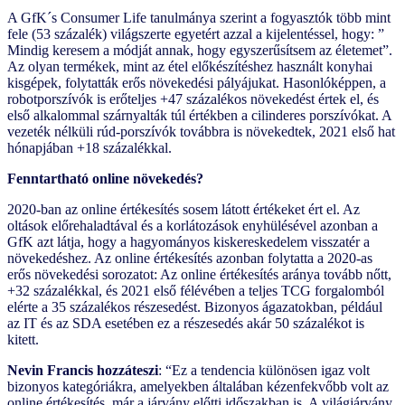
A GfK´s Consumer Life tanulmánya szerint a fogyasztók több mint
fele (53 százalék) világszerte egyetért azzal a kijelentéssel, hogy: ”
Mindig keresem a módját annak, hogy egyszerűsítsem az életemet”.
Az olyan termékek, mint az étel előkészítéshez használt konyhai
kisgépek, folytatták erős növekedési pályájukat. Hasonlóképpen, a
robotporszívók is erőteljes +47 százalékos növekedést értek el, és
első alkalommal szárnyalták túl értékben a cilinderes porszívókat. A
vezeték nélküli rúd-porszívók továbbra is növekedtek, 2021 első hat
hónapjában +18 százalékkal.
Fenntartható online növekedés?
2020-ban az online értékesítés sosem látott értékeket ért el. Az
oltások előrehaladtával és a korlátozások enyhülésével azonban a
GfK azt látja, hogy a hagyományos kiskereskedelem visszatér a
növekedéshez. Az online értékesítés azonban folytatta a 2020-as
erős növekedési sorozatot: Az online értékesítés aránya tovább nőtt,
+32 százalékkal, és 2021 első félévében a teljes TCG forgalomból
elérte a 35 százalékos részesedést. Bizonyos ágazatokban, például
az IT és az SDA esetében ez a részesedés akár 50 százalékot is
kitett.
Nevin Francis hozzáteszi
: “Ez a tendencia különösen igaz volt
bizonyos kategóriákra, amelyekben általában kézenfekvőbb volt az
online értékesítés, már a járvány előtti időszakban is. A világjárvány