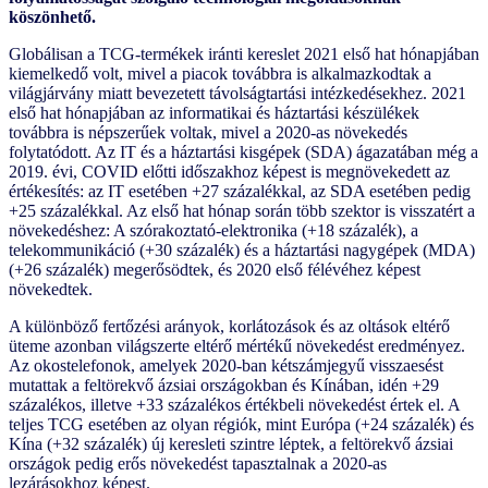
köszönhető.
Globálisan a TCG-termékek iránti kereslet 2021 első hat hónapjában
kiemelkedő volt, mivel a piacok továbbra is alkalmazkodtak a
világjárvány miatt bevezetett távolságtartási intézkedésekhez. 2021
első hat hónapjában az informatikai és háztartási készülékek
továbbra is népszerűek voltak, mivel a 2020-as növekedés
folytatódott. Az IT és a háztartási kisgépek (SDA) ágazatában még a
2019. évi, COVID előtti időszakhoz képest is megnövekedett az
értékesítés: az IT esetében +27 százalékkal, az SDA esetében pedig
+25 százalékkal. Az első hat hónap során több szektor is visszatért a
növekedéshez: A szórakoztató-elektronika (+18 százalék), a
telekommunikáció (+30 százalék) és a háztartási nagygépek (MDA)
(+26 százalék) megerősödtek, és 2020 első félévéhez képest
növekedtek.
A különböző fertőzési arányok, korlátozások és az oltások eltérő
üteme azonban világszerte eltérő mértékű növekedést eredményez.
Az okostelefonok, amelyek 2020-ban kétszámjegyű visszaesést
mutattak a feltörekvő ázsiai országokban és Kínában, idén +29
százalékos, illetve +33 százalékos értékbeli növekedést értek el. A
teljes TCG esetében az olyan régiók, mint Európa (+24 százalék) és
Kína (+32 százalék) új keresleti szintre léptek, a feltörekvő ázsiai
országok pedig erős növekedést tapasztalnak a 2020-as
lezárásokhoz képest.