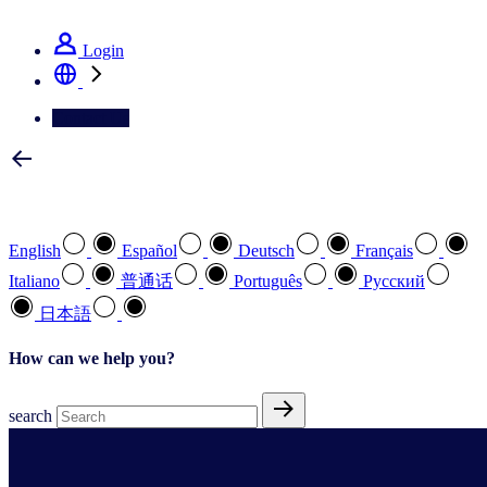
See how we deliver the Full View
Login
Contact Us
Select your preferred language
English
Español
Deutsch
Français
Italiano
普通话
Português
Pусский
日本語
How can we help you?
search