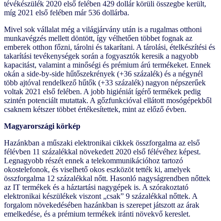
tévékészülék 2020 első felében 429 dollár körüli összegbe került,
míg 2021 első felében már 536 dollárba.
Mivel sok vállalat még a világjárvány után is a rugalmas otthoni
munkavégzés mellett döntött, így vélhetően többet fognak az
emberek otthon főzni, tárolni és takarítani. A tárolási, ételkészítési és
takarítási tevékenységek során a fogyasztók keresik a nagyobb
kapacitást, valamint a minőségi és prémium árú termékeket. Ennek
okán a side-by-side hűtőszekrények (+36 százalék) és a négynél
több ajtóval rendelkező hűtők (+33 százalék) nagyon népszerűek
voltak 2021 első felében. A jobb higiéniát ígérő termékek pedig
szintén potenciált mutattak. A gőzfunkcióval ellátott mosógépekből
csaknem kétszer többet értékesítettek, mint az előző évben.
Magyarországi körkép
Hazánkban a műszaki elektronikai cikkek összforgalma az első
félévben 11 százalékkal növekedett 2020 első félévéhez képest.
Legnagyobb részét ennek a telekommunikációhoz tartozó
okostelefonok, és viselhető okos eszközöt tették ki, amelyek
összforgalma 12 százalékkal nőtt. Hasonló nagyságrendben nőttek
az IT termékek és a háztartási nagygépek is. A szórakoztató
elektronikai készülékek viszont „csak” 9 százalékkal nőttek. A
forgalom növekedésében hazánkban is szerepet játszott az árak
emelkedése, és a prémium termékek iránti növekvő kereslet.