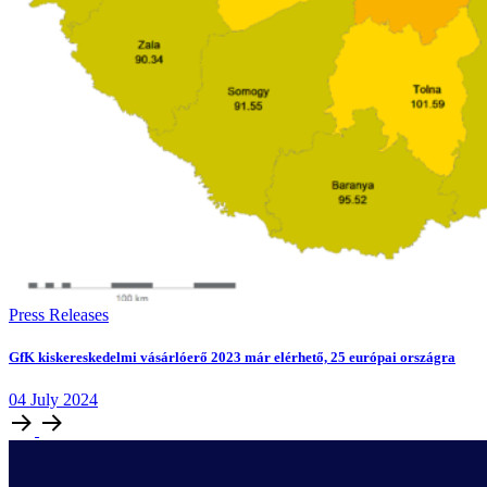
Press Releases
GfK kiskereskedelmi vásárlóerő 2023 már elérhető, 25 európai országra
04
July
2024