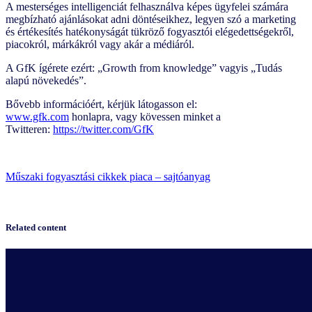
A mesterséges intelligenciát felhasználva képes ügyfelei számára
megbízható ajánlásokat adni döntéseikhez, legyen szó a marketing
és értékesítés hatékonyságát tükröző fogyasztói elégedettségekről,
piacokról, márkákról vagy akár a médiáról.
A GfK ígérete ezért: „Growth from knowledge” vagyis „Tudás
alapú növekedés”.
Bővebb információért, kérjük látogasson el:
www.gfk.com
honlapra, vagy kövessen minket a
Twitteren:
https://twitter.com/GfK
Műszaki fogyasztási cikkek piaca – sajtóanyag
Related content