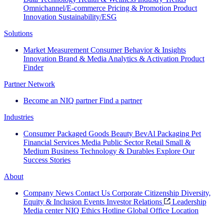
Omnichannel/E-commerce
Pricing & Promotion
Product
Innovation
Sustainability/ESG
Solutions
Market Measurement
Consumer Behavior & Insights
Innovation
Brand & Media
Analytics & Activation
Product
Finder
Partner Network
Become an NIQ partner
Find a partner
Industries
Consumer Packaged Goods
Beauty
BevAl
Packaging
Pet
Financial Services
Media
Public Sector
Retail
Small &
Medium Business
Technology & Durables
Explore Our
Success Stories
About
Company News
Contact Us
Corporate Citizenship
Diversity,
Equity & Inclusion
Events
Investor Relations
Leadership
Media center
NIQ Ethics Hotline
Global Office Location