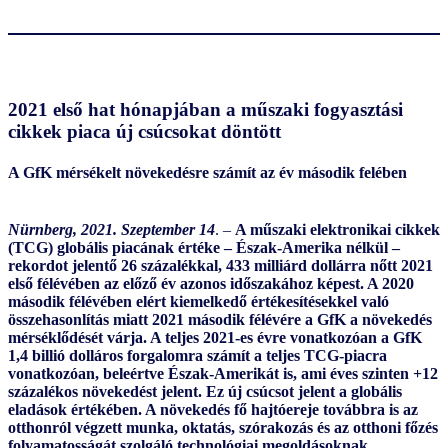
2021 első hat hónapjában a műszaki fogyasztási
cikkek piaca új csúcsokat döntött
A GfK mérsékelt növekedésre számít az év második felében
Nürnberg, 2021. Szeptember 14
. –
A műszaki elektronikai cikkek
(TCG) globális piacának értéke – Észak-Amerika nélkül –
rekordot jelentő 26 százalékkal, 433 milliárd dollárra nőtt 2021
első félévében az előző év azonos időszakához képest. A 2020
második félévében elért kiemelkedő értékesítésekkel való
összehasonlítás miatt 2021 második félévére a GfK a növekedés
mérséklődését várja. A teljes 2021-es évre vonatkozóan a GfK
1,4 billió dolláros forgalomra számít a teljes TCG-piacra
vonatkozóan, beleértve Észak-Amerikát is, ami éves szinten +12
százalékos növekedést jelent. Ez új csúcsot jelent a globális
eladások értékében. A növekedés fő hajtóereje továbbra is az
otthonról végzett munka, oktatás, szórakozás és az otthoni főzés
folyamatosságát szolgáló technológiai megoldásoknak