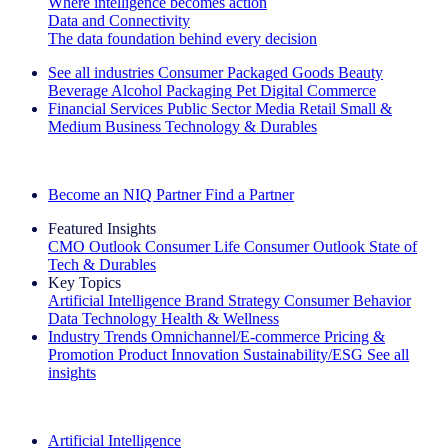
Where intelligence becomes action
Data and Connectivity
The data foundation behind every decision
See all industries
Consumer Packaged Goods
Beauty
Beverage Alcohol
Packaging
Pet
Digital Commerce
Financial Services
Public Sector
Media
Retail
Small &
Medium Business
Technology & Durables
Explore Our Success Stories
Become an NIQ Partner
Find a Partner
Featured Insights
CMO Outlook
Consumer Life
Consumer Outlook
State of
Tech & Durables
Key Topics
Artificial Intelligence
Brand Strategy
Consumer Behavior
Data Technology
Health & Wellness
Industry Trends
Omnichannel/E-commerce
Pricing &
Promotion
Product Innovation
Sustainability/ESG
See all
insights
The IQ Brief Newsletter: Sign up now
Artificial Intelligence