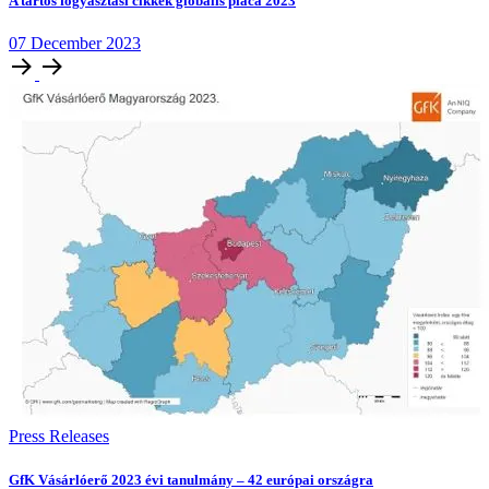
A tartós fogyasztási cikkek globális piaca 2023
07
December
2023
Press Releases
GfK Vásárlóerő 2023 évi tanulmány – 42 európai országra