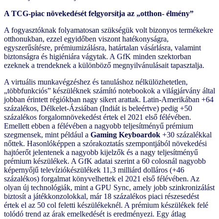
A TCG-piac növekedését felgyorsítja az „otthon- élmény”
A fogyasztóknak folyamatosan szükségük volt bizonyos termékekre
otthonukban, ezzel egyidőben viszont hatékonyságra,
egyszerűsítésre, prémiumizálásra, határtalan vásárlásra, valamint
biztonságra és higiéniára vágytak. A GfK minden szektorban
ezeknek a trendeknek a különböző megnyilvánulásait tapasztalja.
A virtuális munkavégzéshez és tanuláshoz nélkülözhetetlen,
„többfunkciós” készüléknek számító notebookok a világjárvány által
jobban érintett régiókban nagy sikert arattak. Latin-Amerikában +64
százalékos, Délkelet-Ázsiában (Indiát is beleértve) pedig +50
százalékos forgalomnövekedést értek el 2021 első félévében.
Emellett ebben a félévében a nagyobb teljesítményű prémium
szegmensek, mint például a
Gaming Keyboardok
+30 százalékkal
nőttek. Hasonlóképpen a szórakoztatás szempontjából növekedési
hajtóerőt jelentenek a nagyobb kijelzők és a nagy teljesítményű
prémium készülékek. A GfK adatai szerint a 60 colosnál nagyobb
képernyőjű televíziókészülékek 11,3 milliárd dolláros (+46
százalékos) forgalmat könyvelhettek el 2021 első félévében. Az
olyan új technológiák, mint a GPU Sync, amely jobb szinkronizálást
biztosít a játékkonzolokkal, már 18 százalékos piaci részesedést
értek el az 50 col feletti készülékeknél. A prémium készülékek felé
tolódó trend az árak emelkedését is eredményezi. Egy átlag