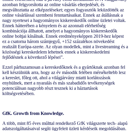
azonban felgyorsította az online vásárlás elterjedését, és
megváltoztatta az elképzeléseket; egyes fogyasztók leküzdötték az
online vásárlással szembeni fenntartásaikat. Ennek az átállásnak a
nagy nyertesei a hagyományos kiskereskedők online üzletei voltak.
Ennek hátterében a kényelem és az azonnali elérhetőség
kombinációja állhatott, amelyet a hagyományos kiskereskedők
online boltjai kínálnak. Ennek eredményeképpen 2019-hez képest
ez a csatorna három számjegyű, +152 százalékos növekedést
realizált Európa-szerte. Az olyan modellek, mint a livestreaming és a
közösségi kereskedelem lehetnek ennek a kiskereskedelmi
fejlődésnek a következő lépései”.
Ezzel párhuzamosan a kereskedőknek és a gyártóknak azonban fel
kell készülniük arra, hogy az év második felében mérsékeltebb lesz
a kereslet, főleg ott, ahol a világjárvány miatti korlátozások
enyhülnek, mert a nyaralás és más szabadidős tevékenységek
potenciálisan nagyobb részt tesznek ki a háztartások
költségvetésében.
GfK. Growth from Knowledge.
A több, mint 85 éves múlttal rendelkező GfK világszerte tech- alapú
adatszolgáltatásaival segíti ügyfeleit üzleti kérdéseik megoldásában.