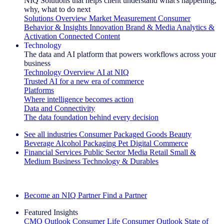
NIQ Solutions that helps client understand what's happening,
why, what to do next
Solutions Overview
Market Measurement
Consumer
Behavior & Insights
Innovation
Brand & Media
Analytics &
Activation
Connected Content
Technology
The data and AI platform that powers workflows across your
business
Technology Overview
AI at NIQ
Trusted AI for a new era of commerce
Platforms
Where intelligence becomes action
Data and Connectivity
The data foundation behind every decision
See all industries
Consumer Packaged Goods
Beauty
Beverage Alcohol
Packaging
Pet
Digital Commerce
Financial Services
Public Sector
Media
Retail
Small &
Medium Business
Technology & Durables
Explore Our Success Stories
Become an NIQ Partner
Find a Partner
Featured Insights
CMO Outlook
Consumer Life
Consumer Outlook
State of