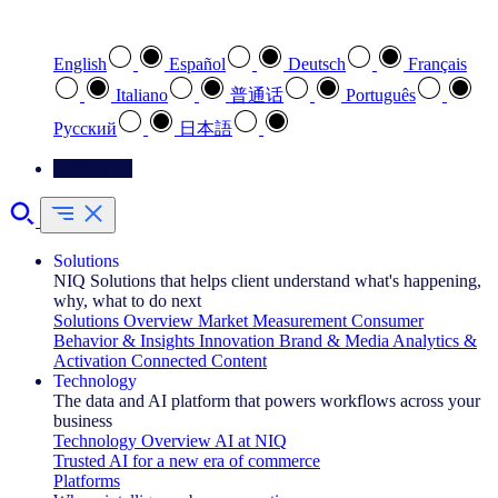
Select your preferred language
English
Español
Deutsch
Français
Italiano
普通话
Português
Pусский
日本語
Contact Us
Solutions
NIQ Solutions that helps client understand what's happening,
why, what to do next
Solutions Overview
Market Measurement
Consumer
Behavior & Insights
Innovation
Brand & Media
Analytics &
Activation
Connected Content
Technology
The data and AI platform that powers workflows across your
business
Technology Overview
AI at NIQ
Trusted AI for a new era of commerce
Platforms