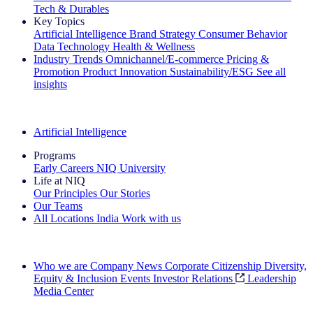
Tech & Durables
Key Topics
Artificial Intelligence
Brand Strategy
Consumer Behavior
Data Technology
Health & Wellness
Industry Trends
Omnichannel/E-commerce
Pricing &
Promotion
Product Innovation
Sustainability/ESG
See all
insights
The IQ Brief Newsletter: Sign up now
Artificial Intelligence
Programs
Early Careers
NIQ University
Life at NIQ
Our Principles
Our Stories
Our Teams
All Locations
India
Work with us
Search All Jobs
Who we are
Company News
Corporate Citizenship
Diversity,
Equity & Inclusion
Events
Investor Relations
Leadership
Media Center