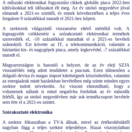
A műszaki elektronikai fogyasztási cikkek globális piaca 2022-ben
kihívásokkal teli időszakot élt meg. Az év utolsó negyedéve jóval
elmaradt a 2021-es szinttől, és ennek következtében a teljes éves
forgalom 9 százalékkal maradt el 2021-hez képest.
A szektorok világszintű visszaesése eltérő mértékű volt. A
legnagyobb csökkenést a szórakoztató elektronikai termékek
szenvedték el, -10 százalékkal maradtak el a 2021-es bevételi
számoktól. Ezt követte az IT, a telekommunikáció, valamint a
háztartási kis- és nagygépek piaca, amely legkevésbé, -7 százalékkal
maradt el.
Magyarországon is hasonló a helyzet, de az év eleji SZJA
visszatérítés még adott lendületet a piacnak. Ezen túlmenően a
dráguló deviza és magas import kitettségnek köszönhetően, valamint
az energiaárak miatt hazánkban bevételben még szinte minden egyes
szektor tudott növekedni. Az viszont elmondható, hogy a
volumenek nálunk is mind negatívba fordultak az év második
felétől, így az utolsó negyedévben már sok termékcsoport bevétele
sem érte el a 2021-es szintet.
Szórakoztató elektronika
A szektor fókuszában a TV-k állnak, mivel az értékesítésüktől
nagyban függ a teljes szektor teljesíténye. Hazai viszonylatban