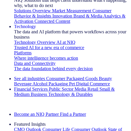
NIQ Solutions that helps client understand what's happening,
why, what to do next
Solutions Overview
Market Measurement
Consumer
Behavior & Insights
Innovation
Brand & Media
Analytics &
Activation
Connected Content
Technology
The data and AI platform that powers workflows across your
business
Technology Overview
AI at NIQ
Trusted AI for a new era of commerce
Platforms
Where intelligence becomes action
Data and Connectivity
The data foundation behind every decision
See all industries
Consumer Packaged Goods
Beauty
Beverage Alcohol
Packaging
Pet
Digital Commerce
Financial Services
Public Sector
Media
Retail
Small &
Medium Business
Technology & Durables
Explore Our Success Stories
Become an NIQ Partner
Find a Partner
Featured Insights
CMO Outlook
Consumer Life
Consumer Outlook
State of