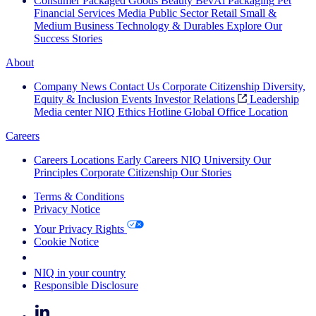
Consumer Packaged Goods
Beauty
BevAl
Packaging
Pet
Financial Services
Media
Public Sector
Retail
Small &
Medium Business
Technology & Durables
Explore Our
Success Stories
About
Company News
Contact Us
Corporate Citizenship
Diversity,
Equity & Inclusion
Events
Investor Relations
Leadership
Media center
NIQ Ethics Hotline
Global Office Location
Careers
Careers
Locations
Early Careers
NIQ University
Our
Principles
Corporate Citizenship
Our Stories
Terms & Conditions
Privacy Notice
Your Privacy Rights
Cookie Notice
Your Cookie Choices
NIQ in your country
Responsible Disclosure