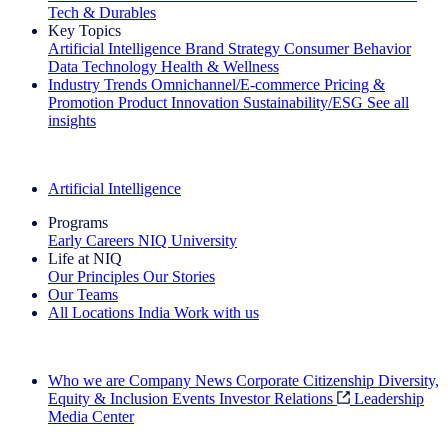
Tech & Durables
Key Topics
Artificial Intelligence
Brand Strategy
Consumer Behavior
Data Technology
Health & Wellness
Industry Trends
Omnichannel/E-commerce
Pricing &
Promotion
Product Innovation
Sustainability/ESG
See all
insights
The IQ Brief Newsletter: Sign up now
Artificial Intelligence
Programs
Early Careers
NIQ University
Life at NIQ
Our Principles
Our Stories
Our Teams
All Locations
India
Work with us
Search All Jobs
Who we are
Company News
Corporate Citizenship
Diversity,
Equity & Inclusion
Events
Investor Relations
Leadership
Media Center