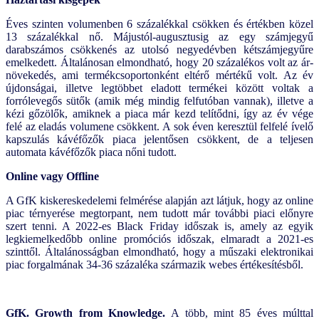
Éves szinten volumenben 6 százalékkal csökken és értékben közel
13 százalékkal nő. Májustól-augusztusig az egy számjegyű
darabszámos csökkenés az utolsó negyedévben kétszámjegyűre
emelkedett. Általánosan elmondható, hogy 20 százalékos volt az ár-
növekedés, ami termékcsoportonként eltérő mértékű volt. Az év
újdonságai, illetve legtöbbet eladott termékei között voltak a
forrólevegős sütők (amik még mindig felfutóban vannak), illetve a
kézi gőzölők, amiknek a piaca már kezd telítődni, így az év vége
felé az eladás volumene csökkent. A sok éven keresztül felfelé ívelő
kapszulás kávéfőzők piaca jelentősen csökkent, de a teljesen
automata kávéfőzők piaca nőni tudott.
Online vagy Offline
A GfK kiskereskedelemi felmérése alapján azt látjuk, hogy az online
piac térnyerése megtorpant, nem tudott már további piaci előnyre
szert tenni. A 2022-es Black Friday időszak is, amely az egyik
legkiemelkedőbb online promóciós időszak, elmaradt a 2021-es
szinttől. Általánosságban elmondható, hogy a műszaki elektronikai
piac forgalmának 34-36 százaléka származik webes értékesítésből.
GfK. Growth from Knowledge.
A több, mint 85 éves múlttal