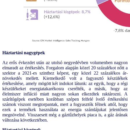
Háztartási nagygépek
Az erős évkezdet után az utolsó negyedévben volumenben nagyon
elmaradt az értékesítés. Forgalom alapján közel 20 százalékot nőtt a
szektor a 2021-es szinthez képest, egy közel 22 százalékos ár-
növekedés mellett. Kiemelkedő volt a fagyasztó készülékek
értékesítése, amely mögött két indokot látunk: az egyik, hogy a régi
készülékeket energiatakarékosra cserélték, a másik, hogy az
élelmiszer infláció miatt nagyon sokan elkezdtek raktározni. A
szárítógépek esetében korábban szépen felfelé ívelő értékesítési
számok viszont megtorpantak, mert a fogyasztók félnek attól, hogy
ezek a termékek használata az energia számlájukat jelentősen
megnövelné. Visszaesett még a gáztűzhelyek piaca is, a gáz árának
változása következtében.
Háztartási kisgépek