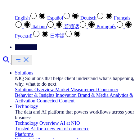
Select your preferred language
English
Español
Deutsch
Français
Italiano
普通话
Português
Pусский
日本語
Contact Us
Solutions
NIQ Solutions that helps client understand what's happening,
why, what to do next
Solutions Overview
Market Measurement
Consumer
Behavior & Insights
Innovation
Brand & Media
Analytics &
Activation
Connected Content
Technology
The data and AI platform that powers workflows across your
business
Technology Overview
AI at NIQ
Trusted AI for a new era of commerce
Platforms