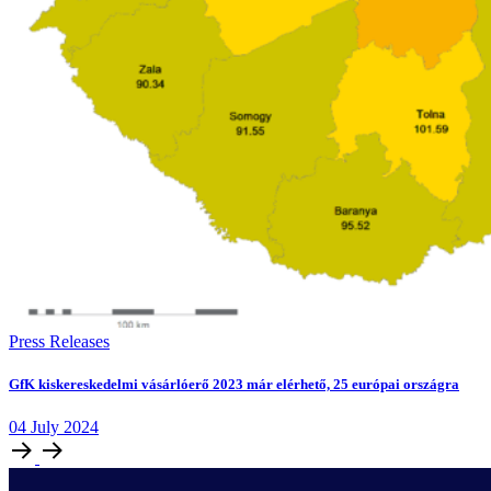
Press Releases
GfK kiskereskedelmi vásárlóerő 2023 már elérhető, 25 európai országra
04
July
2024