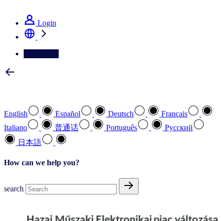
See how we deliver the Full View
Login
Contact Us
Select your preferred language
English
Español
Deutsch
Français
Italiano
普通话
Português
Pусский
日本語
How can we help you?
search