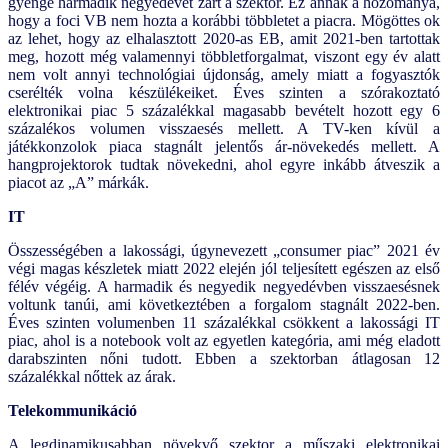
gyenge harmadik negyedévet zárt a szektor. Ez annak a hozománya,
hogy a foci VB nem hozta a korábbi többletet a piacra. Mögöttes ok
az lehet, hogy az elhalasztott 2020-as EB, amit 2021-ben tartottak
meg, hozott még valamennyi többletforgalmat, viszont egy év alatt
nem volt annyi technológiai újdonság, amely miatt a fogyasztók
cserélték volna készülékeiket. Éves szinten a szórakoztató
elektronikai piac 5 százalékkal magasabb bevételt hozott egy 6
százalékos volumen visszaesés mellett. A TV-ken kívül a
játékkonzolok piaca stagnált jelentős ár-növekedés mellett. A
hangprojektorok tudtak növekedni, ahol egyre inkább átveszik a
piacot az „A” márkák.
IT
Összességében a lakossági, úgynevezett „consumer piac” 2021 év
végi magas készletek miatt 2022 elején jól teljesített egészen az első
félév végéig. A harmadik és negyedik negyedévben visszaesésnek
voltunk tanúi, ami következtében a forgalom stagnált 2022-ben.
Éves szinten volumenben 11 százalékkal csökkent a lakossági IT
piac, ahol is a notebook volt az egyetlen kategória, ami még eladott
darabszinten nőni tudott. Ebben a szektorban átlagosan 12
százalékkal nőttek az árak.
Telekommunikáció
A legdinamikusabban növekvő szektor a műszaki elektronikai