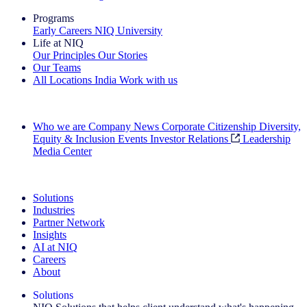
Programs
Early Careers
NIQ University
Life at NIQ
Our Principles
Our Stories
Our Teams
All Locations
India
Work with us
Search All Jobs
Who we are
Company News
Corporate Citizenship
Diversity,
Equity & Inclusion
Events
Investor Relations
Leadership
Media Center
See how we deliver the Full View
Solutions
Industries
Partner Network
Insights
AI at NIQ
Careers
About
Solutions