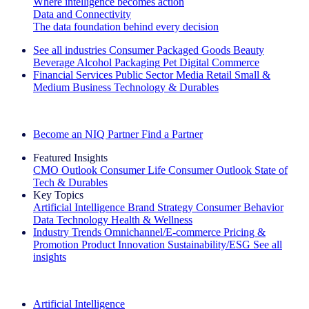
Where intelligence becomes action
Data and Connectivity
The data foundation behind every decision
See all industries
Consumer Packaged Goods
Beauty
Beverage Alcohol
Packaging
Pet
Digital Commerce
Financial Services
Public Sector
Media
Retail
Small &
Medium Business
Technology & Durables
Explore Our Success Stories
Become an NIQ Partner
Find a Partner
Featured Insights
CMO Outlook
Consumer Life
Consumer Outlook
State of
Tech & Durables
Key Topics
Artificial Intelligence
Brand Strategy
Consumer Behavior
Data Technology
Health & Wellness
Industry Trends
Omnichannel/E-commerce
Pricing &
Promotion
Product Innovation
Sustainability/ESG
See all
insights
The IQ Brief Newsletter: Sign up now
Artificial Intelligence