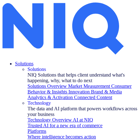
Winnaars GfK Kerstrapport 2020 bekend
Solutions
Solutions
NIQ Solutions that helps client understand what's
happening, why, what to do next
Solutions Overview
Market Measurement
Consumer
Behavior & Insights
Innovation
Brand & Media
Analytics & Activation
Connected Content
Technology
The data and AI platform that powers workflows across
your business
Technology Overview
AI at NIQ
Trusted AI for a new era of commerce
Platforms
Where intelligence becomes action