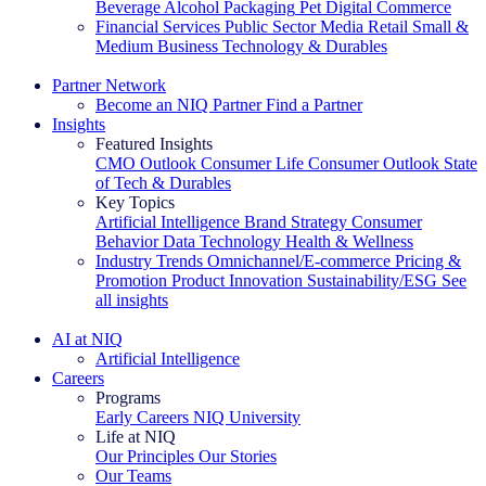
Beverage Alcohol
Packaging
Pet
Digital Commerce
Financial Services
Public Sector
Media
Retail
Small &
Medium Business
Technology & Durables
Explore Our Success Stories
Partner Network
Become an NIQ Partner
Find a Partner
Insights
Featured Insights
CMO Outlook
Consumer Life
Consumer Outlook
State
of Tech & Durables
Key Topics
Artificial Intelligence
Brand Strategy
Consumer
Behavior
Data Technology
Health & Wellness
Industry Trends
Omnichannel/E-commerce
Pricing &
Promotion
Product Innovation
Sustainability/ESG
See
all insights
The IQ Brief Newsletter: Sign up now
AI at NIQ
Artificial Intelligence
Careers
Programs
Early Careers
NIQ University
Life at NIQ
Our Principles
Our Stories
Our Teams