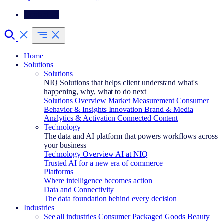
Contact Us
Home
Solutions
Solutions
NIQ Solutions that helps client understand what's
happening, why, what to do next
Solutions Overview
Market Measurement
Consumer
Behavior & Insights
Innovation
Brand & Media
Analytics & Activation
Connected Content
Technology
The data and AI platform that powers workflows across
your business
Technology Overview
AI at NIQ
Trusted AI for a new era of commerce
Platforms
Where intelligence becomes action
Data and Connectivity
The data foundation behind every decision
Industries
See all industries
Consumer Packaged Goods
Beauty