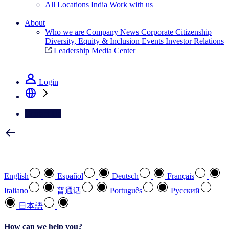
All Locations
India
Work with us
Search All Jobs
About
Who we are
Company News
Corporate Citizenship
Diversity, Equity & Inclusion
Events
Investor Relations
Leadership
Media Center
See how we deliver the Full View
Login
Contact Us
Select your preferred language
English
Español
Deutsch
Français
Italiano
普通话
Português
Pусский
日本語
How can we help you?