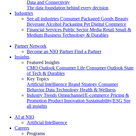
Data and Connectivity
The data foundation behind every decision
Industries
See all industries
Consumer Packaged Goods
Beauty
Beverage Alcohol
Packaging
Pet
Digital Commerce
Financial Services
Public Sector
Media
Retail
Small &
Medium Business
Technology & Durables
Explore Our Success Stories
Partner Network
Become an NIQ Partner
Find a Partner
Insights
Featured Insights
CMO Outlook
Consumer Life
Consumer Outlook
State
of Tech & Durables
Key Topics
Artificial Intelligence
Brand Strategy
Consumer
Behavior
Data Technology
Health & Wellness
Industry Trends
Omnichannel/E-commerce
Pricing &
Promotion
Product Innovation
Sustainability/ESG
See
all insights
The IQ Brief Newsletter: Sign up now
AI at NIQ
Artificial Intelligence
Careers
Programs