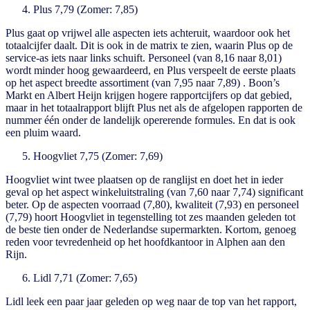
Plus 7,79 (Zomer: 7,85)
Plus gaat op vrijwel alle aspecten iets achteruit, waardoor ook het
totaalcijfer daalt. Dit is ook in de matrix te zien, waarin Plus op de
service-as iets naar links schuift. Personeel (van 8,16 naar 8,01)
wordt minder hoog gewaardeerd, en Plus verspeelt de eerste plaats
op het aspect breedte assortiment (van 7,95 naar 7,89) . Boon’s
Markt en Albert Heijn krijgen hogere rapportcijfers op dat gebied,
maar in het totaalrapport blijft Plus net als de afgelopen rapporten de
nummer één onder de landelijk opererende formules. En dat is ook
een pluim waard.
Hoogvliet 7,75 (Zomer: 7,69)
Hoogvliet wint twee plaatsen op de ranglijst en doet het in ieder
geval op het aspect winkeluitstraling (van 7,60 naar 7,74) significant
beter. Op de aspecten voorraad (7,80), kwaliteit (7,93) en personeel
(7,79) hoort Hoogvliet in tegenstelling tot zes maanden geleden tot
de beste tien onder de Nederlandse supermarkten. Kortom, genoeg
reden voor tevredenheid op het hoofdkantoor in Alphen aan den
Rijn.
Lidl 7,71 (Zomer: 7,65)
Lidl leek een paar jaar geleden op weg naar de top van het rapport,