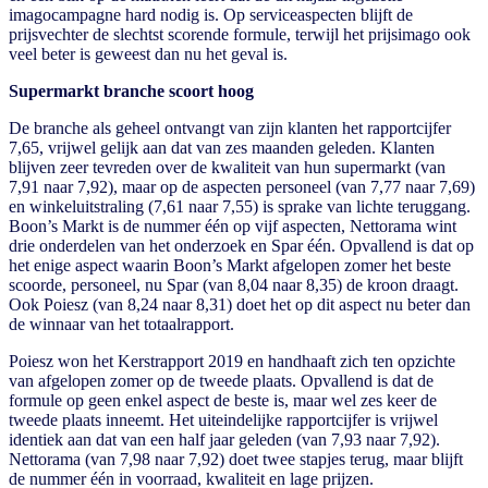
imagocampagne hard nodig is. Op serviceaspecten blijft de
prijsvechter de slechtst scorende formule, terwijl het prijsimago ook
veel beter is geweest dan nu het geval is.
Supermarkt branche scoort hoog
De branche als geheel ontvangt van zijn klanten het rapportcijfer
7,65, vrijwel gelijk aan dat van zes maanden geleden. Klanten
blijven zeer tevreden over de kwaliteit van hun supermarkt (van
7,91 naar 7,92), maar op de aspecten personeel (van 7,77 naar 7,69)
en winkeluitstraling (7,61 naar 7,55) is sprake van lichte teruggang.
Boon’s Markt is de nummer één op vijf aspecten, Nettorama wint
drie onderdelen van het onderzoek en Spar één. Opvallend is dat op
het enige aspect waarin Boon’s Markt afgelopen zomer het beste
scoorde, personeel, nu Spar (van 8,04 naar 8,35) de kroon draagt.
Ook Poiesz (van 8,24 naar 8,31) doet het op dit aspect nu beter dan
de winnaar van het totaalrapport.
Poiesz won het Kerstrapport 2019 en handhaaft zich ten opzichte
van afgelopen zomer op de tweede plaats. Opvallend is dat de
formule op geen enkel aspect de beste is, maar wel zes keer de
tweede plaats inneemt. Het uiteindelijke rapportcijfer is vrijwel
identiek aan dat van een half jaar geleden (van 7,93 naar 7,92).
Nettorama (van 7,98 naar 7,92) doet twee stapjes terug, maar blijft
de nummer één in voorraad, kwaliteit en lage prijzen.