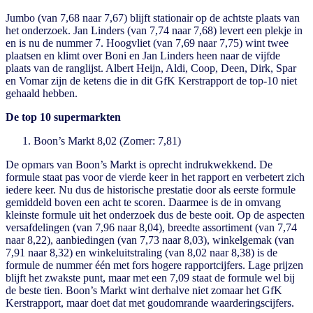
Jumbo (van 7,68 naar 7,67) blijft stationair op de achtste plaats van
het onderzoek. Jan Linders (van 7,74 naar 7,68) levert een plekje in
en is nu de nummer 7. Hoogvliet (van 7,69 naar 7,75) wint twee
plaatsen en klimt over Boni en Jan Linders heen naar de vijfde
plaats van de ranglijst. Albert Heijn, Aldi, Coop, Deen, Dirk, Spar
en Vomar zijn de ketens die in dit GfK Kerstrapport de top-10 niet
gehaald hebben.
De top 10 supermarkten
Boon’s Markt 8,02 (Zomer: 7,81)
De opmars van Boon’s Markt is oprecht indrukwekkend. De
formule staat pas voor de vierde keer in het rapport en verbetert zich
iedere keer. Nu dus de historische prestatie door als eerste formule
gemiddeld boven een acht te scoren. Daarmee is de in omvang
kleinste formule uit het onderzoek dus de beste ooit. Op de aspecten
versafdelingen (van 7,96 naar 8,04), breedte assortiment (van 7,74
naar 8,22), aanbiedingen (van 7,73 naar 8,03), winkelgemak (van
7,91 naar 8,32) en winkeluitstraling (van 8,02 naar 8,38) is de
formule de nummer één met fors hogere rapportcijfers. Lage prijzen
blijft het zwakste punt, maar met een 7,09 staat de formule wel bij
de beste tien. Boon’s Markt wint derhalve niet zomaar het GfK
Kerstrapport, maar doet dat met goudomrande waarderingscijfers.