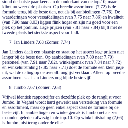
stond de laatste paar keer aan de onderkant van de top-10, maar
klimt nu weer drie plaatsen. Op breedte assortiment (7,72) is de
formule terug bij de beste tien, net als bij aanbiedingen (7,76). De
waarderingen voor versafdelingen (van 7,75 naar 7,86) en kwaliteit
(van 7,90 naar 8,03) liggen flink hoger en zijn nu goed voor een
plek op het podium. Lage prijzen (van 7,81 naar 7,84) blijft met de
tweede plaats het sterkste aspect voor Lidl.
Jan Linders 7,68 (Zomer: 7,74)
Jan Linders daalt een plaatsje en staat op het aspect lage prijzen niet
langer bij de beste tien. Op aanbiedingen (van 7,80 naar 7,70),
personeel (van 7,91 naar 7,82), winkelgemak (van 7,84 naar 7,72)
en winkeluitstraling (7,85 naar 7,71) doet de formule een klein jasje
uit, wat de daling op de overall-ranglijst verklaart. Alleen op breedte
assortiment staat Jan Linders nog bij de beste vijf.
Jumbo 7,67 (Zomer: 7,68)
Vrijwel identiek rapportcijfer en dezelfde plek op de ranglijst voor
Jumbo. In Veghel wordt hard gewerkt aan versterking van formule
en assortiment, maar op geen enkel aspect staat de formule bij de
beste vijf. In aanbiedingen en winkelgemak is Jumbo net als zes
maanden geleden afwezig in de top-10. Op winkeluitstraling (7,66)
is Jumbo juist terug onder de elite.