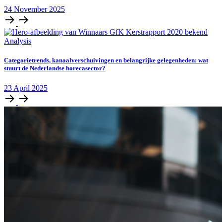
24
November
2025
Analysis
Categorietrends, kanaalverschuivingen en belangrijke gelegenheden: wat
stuurt de Nederlandse horecasector?
23
April
2025