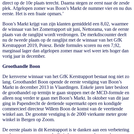
direct op de 10e plaats terecht. Daarna stegen ze eerst naar de zesde
plek. Afgelopen zomer was Boon’s Markt de nummer vier en nu dus
eerste. Het is een fraaie opmars.’
Boon’s Markt krijgt van zijn klanten gemiddeld een 8,02, waarmee
de winnaar van het Zomerrapport uit juni, Nettorama, van de eerste
plaats van de ranglijst wordt verdrongen. De merkdiscounter deelt
nu de tweede plaats op de ranglijst met de winnaar van het GfK
Kerstrapport 2019, Poiesz. Beide formules scoren nu een 7,92,
marginaal lager dan afgelopen zomer maar wel weer iets hoger dan
vorig jaar in december.
Groothandle Boon
De kersverse winnaar van het GfK Kerstrapport bestaat nog niet zo
lang. Groothandel Boon opende de eerste vestiging van Boon’s
Markt in december 2013 in Vlaardingen. Enkele jaren later besloot
de groothandel op termijn te gaan stoppen met de MCD-formule en
alleen nog verder te gaan met Boon’s Markt. In oktober van dit jaar
ging in Papendrecht de dertiende supermarkt open en kondigde
commercieel directeur Willem Boon de komst van de veertiende
winkel aan. De grootste vestiging is de 2000 vierkante meter grote
winkel in Bergen op Zoom.
De eerste plaats in dit Kerstrapport is te danken aan een verbetering