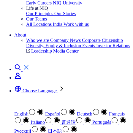
Early Careers
NIQ University
Life at NIQ
Our Principles
Our Stories
Our Teams
All Locations
India
Work with us
Search All Jobs
About
Who we are
Company News
Corporate Citizenship
Diversity, Equity & Inclusion
Events
Investor Relations
Leadership
Media Center
See how we deliver the Full View
Choose Language
Select your preferred language
English
Español
Deutsch
Français
Italiano
普通话
Português
Pусский
日本語