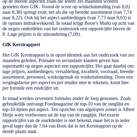
op de meeste aspecten zoals die iedere zes maanden worden
gemeten door GfK. Vooral de score op winkeluitstraling (van 8,02
naar 8,38) springt eruit, net als die op breedte assortiment (van 7,74
naar 8,22). Ook bij het aspect aanbiedingen (van 7,73 naar 8,03) is
de opmars indrukwekkend. In totaal krijgt Boon’s Markt op acht van
de negen onderdelen van het onderzoek een rapportcijfer boven de
8. Lage prijzen is de uitzondering (7,09).
GfK Kerstrapport
Het GfK Kerstrapport is in opzet identiek aan het onderzoek van zes
maanden geleden. Primaire en secundaire klanten geven hun
supermarkt op negen aspecten een rapportcijfer. Het gaat daarbij om:
lage prijzen, aanbiedingen, versafdeling, kwaliteit, voorraad, breedte
assortiment, personeel, winkelgemak en winkeluitstraling. Door een
wegingsfactor per aspect en per retailer mee te rekenen, komt hier
per formule een eindcijfer uit.
In totaal werden zeventien formules onder de loep genomen. Zoals
gebruikelijk ontvangt Foodmagazine de top-10 van de ranglijst en
top-10-lijsten per aspect. Ten opzichte van afgelopen zomer is Albert
Heijn weer verdwenen uit de top van de ranglijst. Het exacte
rapportcijfer van de marktleider is niet bekend, maar het is in ieder
geval lager dan de 7,64 van Boni dat in het Kerstrapport op de
tiende plaats staat.