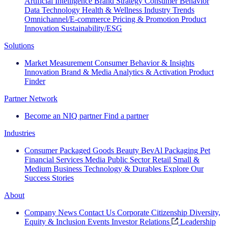
Artificial Intelligence
Brand Strategy
Consumer Behavior
Data Technology
Health & Wellness
Industry Trends
Omnichannel/E-commerce
Pricing & Promotion
Product
Innovation
Sustainability/ESG
Solutions
Market Measurement
Consumer Behavior & Insights
Innovation
Brand & Media
Analytics & Activation
Product
Finder
Partner Network
Become an NIQ partner
Find a partner
Industries
Consumer Packaged Goods
Beauty
BevAl
Packaging
Pet
Financial Services
Media
Public Sector
Retail
Small &
Medium Business
Technology & Durables
Explore Our
Success Stories
About
Company News
Contact Us
Corporate Citizenship
Diversity,
Equity & Inclusion
Events
Investor Relations
Leadership