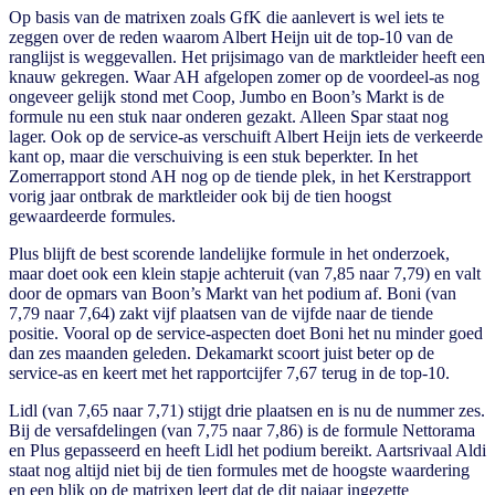
Op basis van de matrixen zoals GfK die aanlevert is wel iets te
zeggen over de reden waarom Albert Heijn uit de top-10 van de
ranglijst is weggevallen. Het prijsimago van de marktleider heeft een
knauw gekregen. Waar AH afgelopen zomer op de voordeel-as nog
ongeveer gelijk stond met Coop, Jumbo en Boon’s Markt is de
formule nu een stuk naar onderen gezakt. Alleen Spar staat nog
lager. Ook op de service-as verschuift Albert Heijn iets de verkeerde
kant op, maar die verschuiving is een stuk beperkter. In het
Zomerrapport stond AH nog op de tiende plek, in het Kerstrapport
vorig jaar ontbrak de marktleider ook bij de tien hoogst
gewaardeerde formules.
Plus blijft de best scorende landelijke formule in het onderzoek,
maar doet ook een klein stapje achteruit (van 7,85 naar 7,79) en valt
door de opmars van Boon’s Markt van het podium af. Boni (van
7,79 naar 7,64) zakt vijf plaatsen van de vijfde naar de tiende
positie. Vooral op de service-aspecten doet Boni het nu minder goed
dan zes maanden geleden. Dekamarkt scoort juist beter op de
service-as en keert met het rapportcijfer 7,67 terug in de top-10.
Lidl (van 7,65 naar 7,71) stijgt drie plaatsen en is nu de nummer zes.
Bij de versafdelingen (van 7,75 naar 7,86) is de formule Nettorama
en Plus gepasseerd en heeft Lidl het podium bereikt. Aartsrivaal Aldi
staat nog altijd niet bij de tien formules met de hoogste waardering
en een blik op de matrixen leert dat de dit najaar ingezette