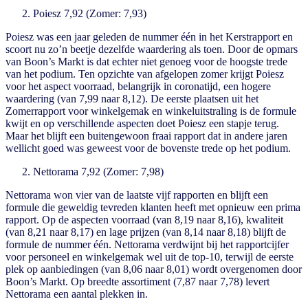
Poiesz 7,92 (Zomer: 7,93)
Poiesz was een jaar geleden de nummer één in het Kerstrapport en
scoort nu zo’n beetje dezelfde waardering als toen. Door de opmars
van Boon’s Markt is dat echter niet genoeg voor de hoogste trede
van het podium. Ten opzichte van afgelopen zomer krijgt Poiesz
voor het aspect voorraad, belangrijk in coronatijd, een hogere
waardering (van 7,99 naar 8,12). De eerste plaatsen uit het
Zomerrapport voor winkelgemak en winkeluitstraling is de formule
kwijt en op verschillende aspecten doet Poiesz een stapje terug.
Maar het blijft een buitengewoon fraai rapport dat in andere jaren
wellicht goed was geweest voor de bovenste trede op het podium.
Nettorama 7,92 (Zomer: 7,98)
Nettorama won vier van de laatste vijf rapporten en blijft een
formule die geweldig tevreden klanten heeft met opnieuw een prima
rapport. Op de aspecten voorraad (van 8,19 naar 8,16), kwaliteit
(van 8,21 naar 8,17) en lage prijzen (van 8,14 naar 8,18) blijft de
formule de nummer één. Nettorama verdwijnt bij het rapportcijfer
voor personeel en winkelgemak wel uit de top-10, terwijl de eerste
plek op aanbiedingen (van 8,06 naar 8,01) wordt overgenomen door
Boon’s Markt. Op breedte assortiment (7,87 naar 7,78) levert
Nettorama een aantal plekken in.