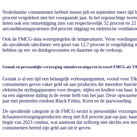
Nederlandse consumenten hebben tussen juli en september meer tijd 
procent vergeleken met het voorgaande jaar. In het regenachtige twe
lieten ook een omzetstijging zien van respectievelijk 52 procent en 2
airconditioningsystemen (64 procent stijging) en elektrische ventilat
Ook de FMCG-data weerspiegelen de temperaturen. Verse voedingsmiddel
als opvallende uitschieter: een groei van 12,7 procent in vergelijking
hebben op eet- en drinkgewoonten en daarmee op de verkoop.
Gemak en persoonlijke verzorging stimuleren uitgaven in zowel FMCG als 
Gemak is al een tijd een belangrijk verkoopargument, vooral voor T&
consumenten geven vaker geld uit aan producten die meerdere functies
elektrische stylingapparaten voor drogen, stijlen en krullen van haar.
na een algemene daling in de eerste helft van het jaar. Deze opwaartse 
jaar met promoties rondom Black Friday, Kerst en de jaarwisseling.
De opvallende categorie in de FMCG-sector is persoonlijke verzorgin
lichaamsverzorgingsproducten steeg met 8,8 procent jaar-op-jaar, haar
begin van 2023 continu, wat aantoont dat zelfzorg niet slechts een tr
consumenten bereid zijn geld aan uit te geven.