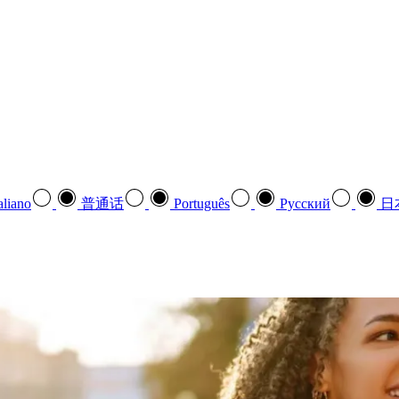
aliano
普通话
Português
Pусский
日