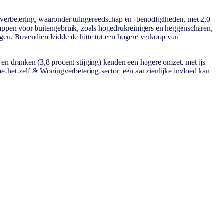
gverbetering, waaronder tuingereedschap en -benodigdheden, met 2,0
appen voor buitengebruik, zoals hogedrukreinigers en heggenscharen,
ngen. Bovendien leidde de hitte tot een hogere verkoop van
en dranken (3,8 procent stijging) kenden een hogere omzet, met ijs
 Doe-het-zelf & Woningverbetering-sector, een aanzienlijke invloed kan