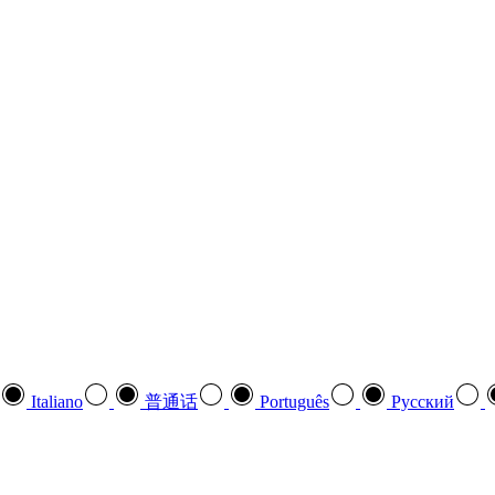
Italiano
普通话
Português
Pусский