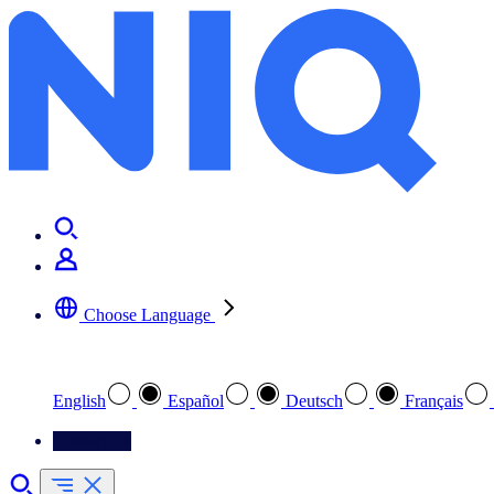
Choose Language
Select your preferred language
English
Español
Deutsch
Français
Contact Us