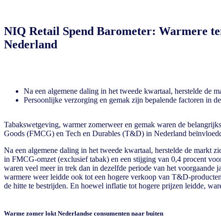
NIQ Retail Spend Barometer: Warmere tem
Nederland
Na een algemene daling in het tweede kwartaal, herstelde de mar
Persoonlijke verzorging en gemak zijn bepalende factoren in
Tabakswetgeving, warmer zomerweer en gemak waren de belangrijkst
Goods (FMCG) en Tech en Durables (T&D) in Nederland beïnvloedde
Na een algemene daling in het tweede kwartaal, herstelde de markt zic
in FMCG-omzet (exclusief tabak) en een stijging van 0,4 procent vo
waren veel meer in trek dan in dezelfde periode van het voorgaande j
warmere weer leidde ook tot een hogere verkoop van T&D-producten z
de hitte te bestrijden. En hoewel inflatie tot hogere prijzen leidde, war
Warme zomer lokt Nederlandse consumenten naar buiten