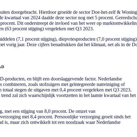
buiten doorgebracht. Hierdoor groeide de sector Doe-het-zelf & Wonin
ede kwartaal van 2024 daalde deze sector nog met 5 procent. Gereedsch
2 procent. Dit onderstreept de invloed van het weer op marktontwikkeli
oren (63 procent stijging) vergeleken met Q3 2023.
en (7,1 procent stijging), diepvriesproducten (7,0 procent stijging) 
 met vorig jaar. Deze cijfers benadrukken dat het klimaat, net als in de
T&D
D-producten, en blijft een doorslaggevende factor. Nederlandse
 combineren, zoals stofzuigers met geïntegreerde natreiniging of
 In totaal stegen de uitgaven met 0,4 procent vergeleken met Q3 2023,
trend zal zich waarschijnlijk voortzetten in het laatste kwartaal van het
g, met een stijging van 8,0 procent. De omzet van
verzorging met 8,4 procent. Persoonlijke verzorging groeit sinds het
end is, maar zich ontwikkelt tot een noodzaak waar Nederlandse