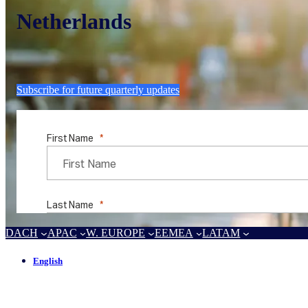
Netherlands
Subscribe for future quarterly updates
DACH
APAC
W. EUROPE
EEMEA
LATAM
English