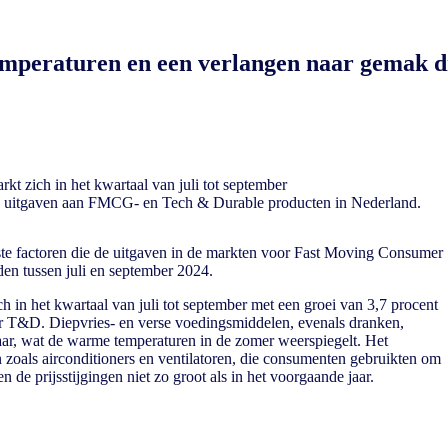
peraturen en een verlangen naar gemak dr
kt zich in het kwartaal van juli tot september
 de uitgaven aan FMCG- en Tech & Durable producten in Nederland.
e factoren die de uitgaven in de markten voor Fast Moving Consumer
n tussen juli en september 2024.
h in het kwartaal van juli tot september met een groei van 3,7 procent
or T&D. Diepvries- en verse voedingsmiddelen, evenals dranken,
aar, wat de warme temperaturen in de zomer weerspiegelt. Het
oals airconditioners en ventilatoren, die consumenten gebruikten om
en de prijsstijgingen niet zo groot als in het voorgaande jaar.