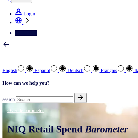
Login
Contact Us
Select your preferred language
English
Español
Deutsch
Français
It
How can we help you?
search
Over de barometer
NIQ Retail Spend
Barometer