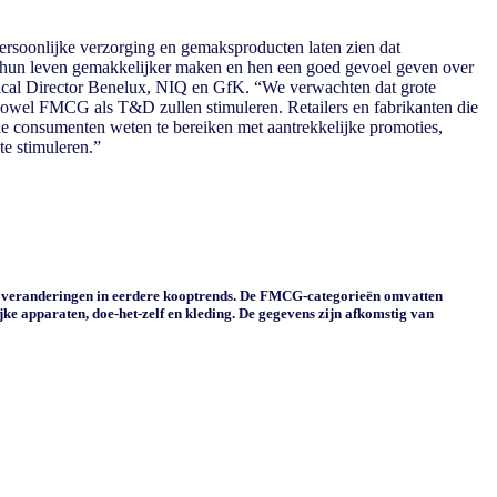
rsoonlijke verzorging en gemaksproducten laten zien dat
ie hun leven gemakkelijker maken en hen een goed gevoel geven over
ertical Director Benelux, NIQ en GfK. “We verwachten dat grote
owel FMCG als T&D zullen stimuleren. Retailers en fabrikanten die
die consumenten weten te bereiken met aantrekkelijke promoties,
e stimuleren.”
t veranderingen in eerdere kooptrends. De FMCG-categorieën omvatten
e apparaten, doe-het-zelf en kleding. De gegevens zijn afkomstig van