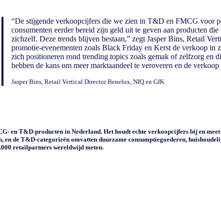
“De stijgende verkoopcijfers die we zien in T&D en FMCG voor pe
consumenten eerder bereid zijn geld uit te geven aan producten d
zichzelf. Deze trends blijven bestaan,” zegt Jasper Bins, Retail V
promotie-evenementen zoals Black Friday en Kerst de verkoop in z
zich positioneren rond trending topics zoals gemak of zelfzorg en 
hebben de kans om meer marktaandeel te veroveren en de verkoop t
Jasper Bins, Retail Vertical Director Benelux, NIQ en GfK
- en T&D-producten in Nederland. Het houdt echte verkoopcijfers bij en mee
en, en de T&D-categorieën omvatten duurzame consumptiegoederen, huishoudelijk
000 retailpartners wereldwijd meten.