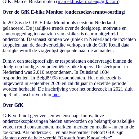
GfK: Marcel Buskermolen (
marcel.buskermolen@gfk.com
).
Over de GfK E-bike Monitor (onderzoeksverantwoording)
In 2018 is de GfK E-bike Monitor als eerste in Nederland
gelanceerd. De jaarlijkse trends over de doelgroep, motivatie en
aankoopgedrag ten aanzien van e-bikes is daarin uitgebreid
onderzocht. Daarnaast kunnen we (uniek in Nederland) de inzichten
koppelen aan de daadwerkelijke verkopen uit de GfK Retail data.
Jaarlijks wordt de vragenlijst geüpdate naar de actualiteit.
D.m.v. een steekproef zijn er respondenten ondervraagd binnen de
doelgroep huidige- en potentiële e-bike kopers. De steekproef in
Nederland was 2.010 respondenten. In Duitsland 1004
respondenten. In België 998 respondenten. Het onderzoek is
uitgevoerd in september 2020 en zal dit jaar in dezelfde periode
worden herhaald. De inschrijving voor het onderzoek in 2021 sluit
op 9 juli. Inschrijven kan
hier
.
Over GfK
GfK verbindt gegevens en wetenschap. Innovatieve
onderzoeksoplossingen bieden antwoorden op belangrijke zakelijke
vragen rond consumenten, markten, merken en media – nu en in de
toekomst. Als onderzoek – en analysepartner belooft GfK zijn
klanten over de hele wereld “Growth from Knowledge”