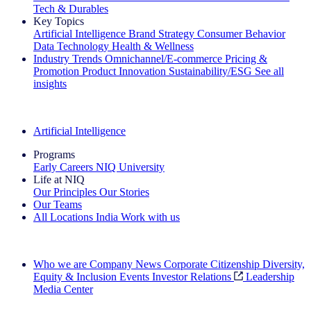
Tech & Durables
Key Topics
Artificial Intelligence
Brand Strategy
Consumer Behavior
Data Technology
Health & Wellness
Industry Trends
Omnichannel/E-commerce
Pricing &
Promotion
Product Innovation
Sustainability/ESG
See all
insights
The IQ Brief Newsletter: Sign up now
Artificial Intelligence
Programs
Early Careers
NIQ University
Life at NIQ
Our Principles
Our Stories
Our Teams
All Locations
India
Work with us
Search All Jobs
Who we are
Company News
Corporate Citizenship
Diversity,
Equity & Inclusion
Events
Investor Relations
Leadership
Media Center