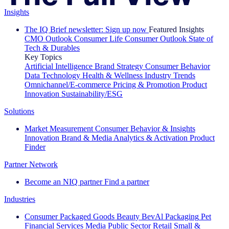
Insights
The IQ Brief newsletter: Sign up now
Featured Insights
CMO Outlook
Consumer Life
Consumer Outlook
State of
Tech & Durables
Key Topics
Artificial Intelligence
Brand Strategy
Consumer Behavior
Data Technology
Health & Wellness
Industry Trends
Omnichannel/E-commerce
Pricing & Promotion
Product
Innovation
Sustainability/ESG
Solutions
Market Measurement
Consumer Behavior & Insights
Innovation
Brand & Media
Analytics & Activation
Product
Finder
Partner Network
Become an NIQ partner
Find a partner
Industries
Consumer Packaged Goods
Beauty
BevAl
Packaging
Pet
Financial Services
Media
Public Sector
Retail
Small &