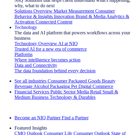
NIQ Solutions that helps client understand what's happening,
why, what to do next
Solutions Overview
Market Measurement
Consumer
Behavior & Insights
Innovation
Brand & Media
Analytics &
Activation
Connected Content
Technology
The data and AI platform that powers workflows across your
business
Technology Overview
AI at NIQ
Trusted AI for a new era of commerce
Platforms
Where intelligence becomes action
Data and Connectivity
The data foundation behind every decision
See all industries
Consumer Packaged Goods
Beauty
Beverage Alcohol
Packaging
Pet
Digital Commerce
Financial Services
Public Sector
Media
Retail
Small &
Medium Business
Technology & Durables
Explore Our Success Stories
Become an NIQ Partner
Find a Partner
Featured Insights
CMO Outlook
Consumer Life
Consumer Outlook
State of