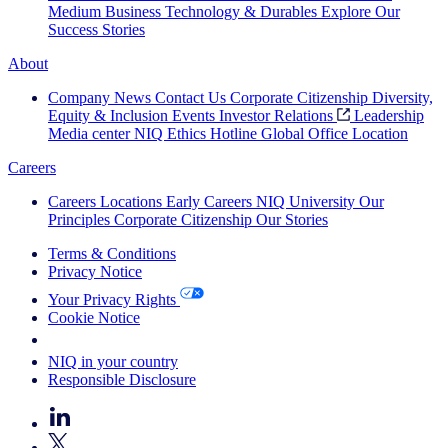
Medium Business
Technology & Durables
Explore Our
Success Stories
About
Company News
Contact Us
Corporate Citizenship
Diversity,
Equity & Inclusion
Events
Investor Relations
Leadership
Media center
NIQ Ethics Hotline
Global Office Location
Careers
Careers
Locations
Early Careers
NIQ University
Our
Principles
Corporate Citizenship
Our Stories
Terms & Conditions
Privacy Notice
Your Privacy Rights
Cookie Notice
Your Cookie Choices
NIQ in your country
Responsible Disclosure