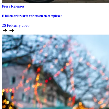
Press Releases
E‑bikemarkt wordt volwassen en complexer
26
February
2026