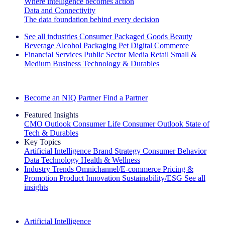
Where intelligence becomes action
Data and Connectivity
The data foundation behind every decision
See all industries
Consumer Packaged Goods
Beauty
Beverage Alcohol
Packaging
Pet
Digital Commerce
Financial Services
Public Sector
Media
Retail
Small &
Medium Business
Technology & Durables
Explore Our Success Stories
Become an NIQ Partner
Find a Partner
Featured Insights
CMO Outlook
Consumer Life
Consumer Outlook
State of
Tech & Durables
Key Topics
Artificial Intelligence
Brand Strategy
Consumer Behavior
Data Technology
Health & Wellness
Industry Trends
Omnichannel/E-commerce
Pricing &
Promotion
Product Innovation
Sustainability/ESG
See all
insights
The IQ Brief Newsletter: Sign up now
Artificial Intelligence