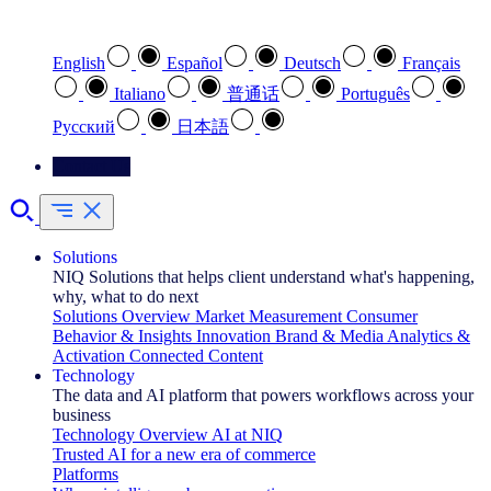
Select your preferred language
English
Español
Deutsch
Français
Italiano
普通话
Português
Pусский
日本語
Contact Us
Solutions
NIQ Solutions that helps client understand what's happening,
why, what to do next
Solutions Overview
Market Measurement
Consumer
Behavior & Insights
Innovation
Brand & Media
Analytics &
Activation
Connected Content
Technology
The data and AI platform that powers workflows across your
business
Technology Overview
AI at NIQ
Trusted AI for a new era of commerce
Platforms