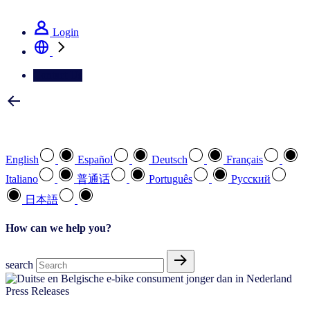
See how we deliver the Full View
Login
Contact Us
Select your preferred language
English
Español
Deutsch
Français
Italiano
普通话
Português
Pусский
日本語
How can we help you?
search
Press Releases