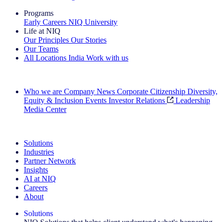
Programs
Early Careers
NIQ University
Life at NIQ
Our Principles
Our Stories
Our Teams
All Locations
India
Work with us
Search All Jobs
Who we are
Company News
Corporate Citizenship
Diversity,
Equity & Inclusion
Events
Investor Relations
Leadership
Media Center
See how we deliver the Full View
Solutions
Industries
Partner Network
Insights
AI at NIQ
Careers
About
Solutions