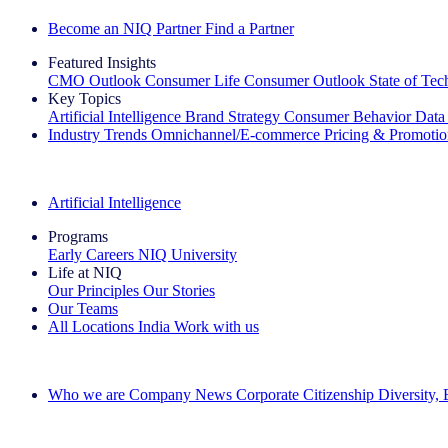
Become an NIQ Partner
Find a Partner
Featured Insights
CMO Outlook
Consumer Life
Consumer Outlook
State of Te
Key Topics
Artificial Intelligence
Brand Strategy
Consumer Behavior
Data
Industry Trends
Omnichannel/E-commerce
Pricing & Promoti
The IQ Brief Newsletter: Sign up now
Artificial Intelligence
Programs
Early Careers
NIQ University
Life at NIQ
Our Principles
Our Stories
Our Teams
All Locations
India
Work with us
Search All Jobs
Who we are
Company News
Corporate Citizenship
Diversity,
See how we deliver the Full View