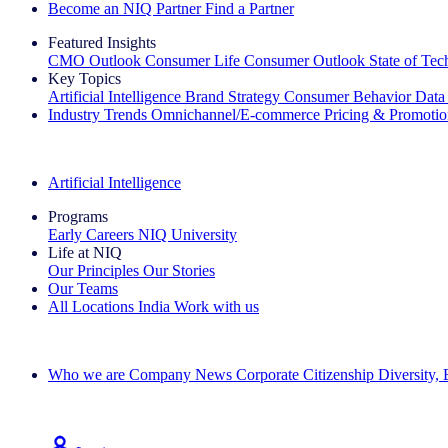
Become an NIQ Partner
Find a Partner
Featured Insights
CMO Outlook
Consumer Life
Consumer Outlook
State of Te
Key Topics
Artificial Intelligence
Brand Strategy
Consumer Behavior
Data
Industry Trends
Omnichannel/E-commerce
Pricing & Promoti
The IQ Brief Newsletter: Sign up now
Artificial Intelligence
Programs
Early Careers
NIQ University
Life at NIQ
Our Principles
Our Stories
Our Teams
All Locations
India
Work with us
Search All Jobs
Who we are
Company News
Corporate Citizenship
Diversity,
See how we deliver the Full View