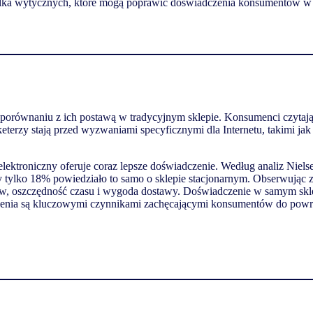
lka
wytycznych
,
które
mogą
poprawić
doświadczenia
konsumentów
w 
 porównaniu z ich postawą w tradycyjnym sklepie. Konsumenci czytają
terzy stają przed wyzwaniami specyficznymi dla Internetu, takimi ja
l elektroniczny oferuje coraz lepsze doświadczenie. Według analiz N
dy tylko 18% powiedziało to samo o sklepie stacjonarnym. Obserwując
, oszczędność czasu i wygoda dostawy. Doświadczenie w samym sklepi
dzenia są kluczowymi czynnikami zachęcającymi konsumentów do powr