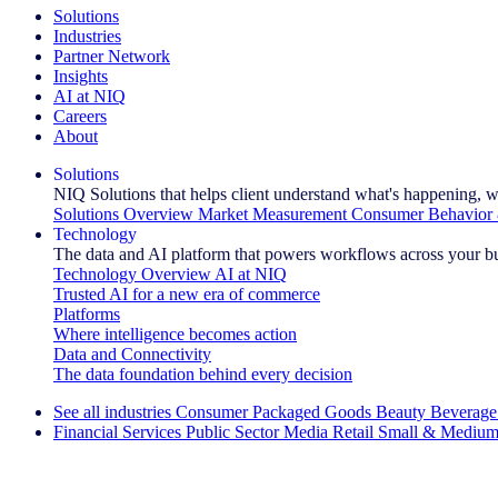
Solutions
Industries
Partner Network
Insights
AI at NIQ
Careers
About
Solutions
NIQ Solutions that helps client understand what's happening, w
Solutions Overview
Market Measurement
Consumer Behavior 
Technology
The data and AI platform that powers workflows across your b
Technology Overview
AI at NIQ
Trusted AI for a new era of commerce
Platforms
Where intelligence becomes action
Data and Connectivity
The data foundation behind every decision
See all industries
Consumer Packaged Goods
Beauty
Beverage
Financial Services
Public Sector
Media
Retail
Small & Medium
Explore Our Success Stories