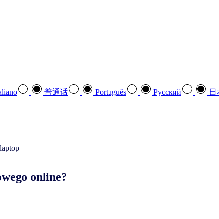
aliano
普通话
Português
Pусский
日
upowego online?