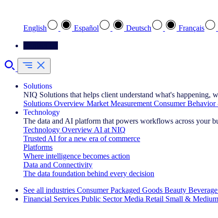
Select your preferred language
English
Español
Deutsch
Français
Contact Us
Solutions
NIQ Solutions that helps client understand what's happening, w
Solutions Overview
Market Measurement
Consumer Behavior 
Technology
The data and AI platform that powers workflows across your b
Technology Overview
AI at NIQ
Trusted AI for a new era of commerce
Platforms
Where intelligence becomes action
Data and Connectivity
The data foundation behind every decision
See all industries
Consumer Packaged Goods
Beauty
Beverage
Financial Services
Public Sector
Media
Retail
Small & Medium
Explore Our Success Stories