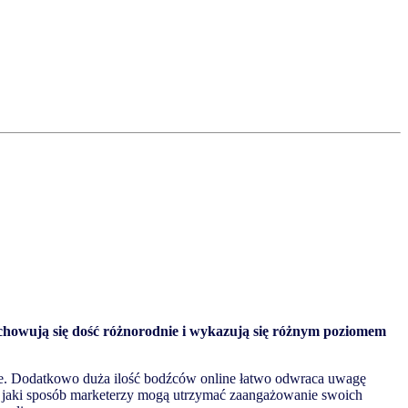
zachowują się dość różnorodnie i wykazują się różnym poziomem
e.
Dodatkowo
duża
ilość
bodźców
online
łatwo
odwraca
uwagę
W
jaki
sposób
marketerzy
mogą
utrzymać
zaangażowanie
swoich