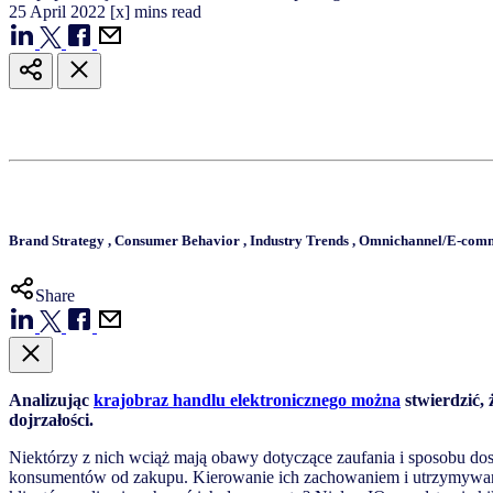
25
April
2022
[x] mins read
Brand Strategy
,
Consumer Behavior
,
Industry Trends
,
Omnichannel/E-com
Share
Analizując
krajobraz handlu elektronicznego można
stwierdzić, 
dojrzałości.
Niektórzy
z
nich
wciąż
mają
obawy
dotyczące
zaufania
i
sposobu
do
konsumentów
od
zakupu
.
Kierowanie
ich
zachowaniem
i
utrzymywa