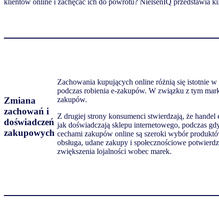
klientów
online
i
zachęcać
ich do
powrotu
?
NielsenIQ
przedstawia
ki
Zachowania kupujących online różnią się istotnie w
podczas robienia e-zakupów. W związku z tym marke
Zmiana
zakupów.
zachowań i
Z drugiej strony konsumenci stwierdzają, że hande
doświadczeń
jak doświadczają sklepu internetowego, podczas g
zakupowych
cechami zakupów online są szeroki wybór produktów
obsługa, udane zakupy i społecznościowe potwier
zwiększenia lojalności wobec marek.