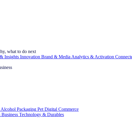
hy, what to do next
& Insights
Innovation
Brand & Media
Analytics & Activation
Connect
usiness
 Alcohol
Packaging
Pet
Digital Commerce
 Business
Technology & Durables