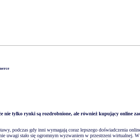
merce
że nie tylko rynki są rozdrobnione, ale również kupujący online 
stawy
,
podczas
gdy
inni
wymagają
coraz
lepszego
doświadczenia
onlin
nie
uwagi
stało
się
ogromnym
wyzwaniem
w
przestrzeni
wirtualnej
. 