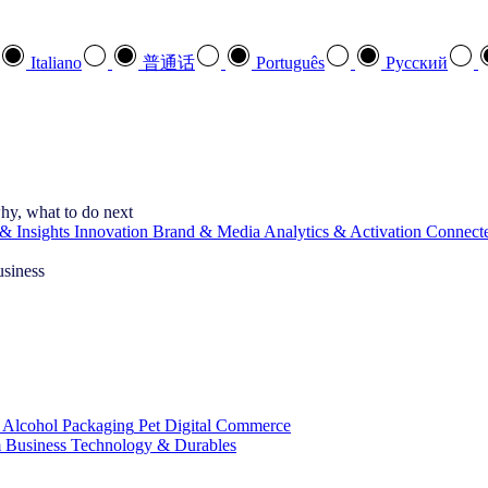
Italiano
普通话
Português
Pусский
hy, what to do next
& Insights
Innovation
Brand & Media
Analytics & Activation
Connect
usiness
 Alcohol
Packaging
Pet
Digital Commerce
 Business
Technology & Durables