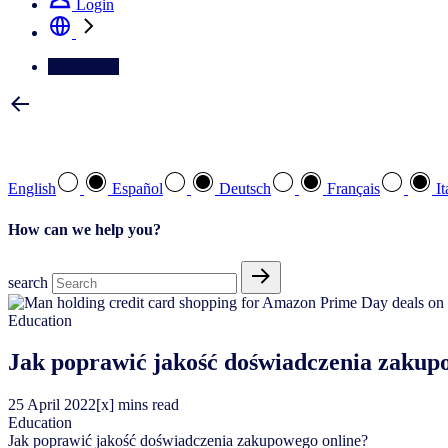
Login
Contact Us
Select your preferred language
English
Español
Deutsch
Français
It
How can we help you?
search
Education
Jak poprawić jakość doświadczenia zak
25
April
2022
[x] mins read
Education
Jak poprawić jakość doświadczenia zakupowego online?