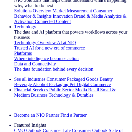
NIQ Solutions that helps client understand what's happening,
why, what to do next
Solutions Overview
Market Measurement
Consumer
Behavior & Insights
Innovation
Brand & Media
Analytics &
Activation
Connected Content
Technology
The data and AI platform that powers workflows across your
business
Technology Overview
AI at NIQ
Trusted AI for a new era of commerce
Platforms
Where intelligence becomes action
Data and Connectivity
The data foundation behind every decision
See all industries
Consumer Packaged Goods
Beauty
Beverage Alcohol
Packaging
Pet
Digital Commerce
Financial Services
Public Sector
Media
Retail
Small &
Medium Business
Technology & Durables
Explore Our Success Stories
Become an NIQ Partner
Find a Partner
Featured Insights
CMO Outlook
Consumer Life
Consumer Outlook
State of