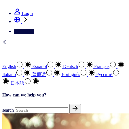
See how we deliver the Full View
Login
Contact Us
Select your preferred language
English
Español
Deutsch
Français
Italiano
普通话
Português
Pусский
日本語
How can we help you?
search