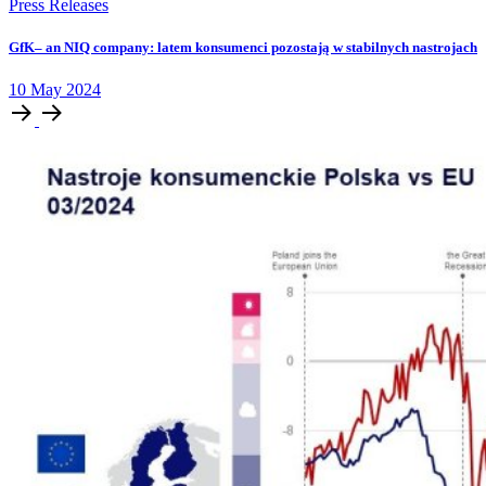
Press Releases
GfK– an NIQ company: latem konsumenci pozostają w stabilnych nastrojach
10
May
2024