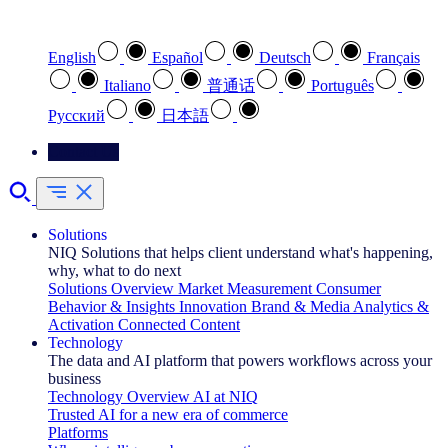
Select your preferred language
English
Español
Deutsch
Français
Italiano
普通话
Português
Pусский
日本語
Contact Us
Solutions
NIQ Solutions that helps client understand what's happening,
why, what to do next
Solutions Overview
Market Measurement
Consumer
Behavior & Insights
Innovation
Brand & Media
Analytics &
Activation
Connected Content
Technology
The data and AI platform that powers workflows across your
business
Technology Overview
AI at NIQ
Trusted AI for a new era of commerce
Platforms