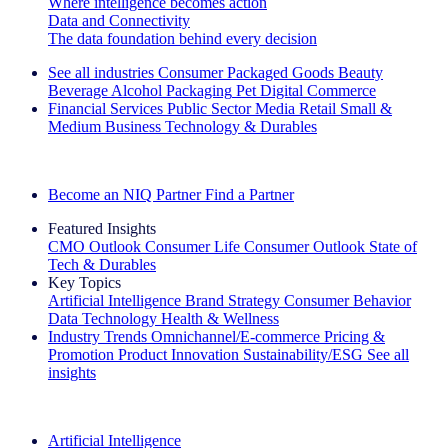
Where intelligence becomes action
Data and Connectivity
The data foundation behind every decision
See all industries
Consumer Packaged Goods
Beauty
Beverage Alcohol
Packaging
Pet
Digital Commerce
Financial Services
Public Sector
Media
Retail
Small &
Medium Business
Technology & Durables
Explore Our Success Stories
Become an NIQ Partner
Find a Partner
Featured Insights
CMO Outlook
Consumer Life
Consumer Outlook
State of
Tech & Durables
Key Topics
Artificial Intelligence
Brand Strategy
Consumer Behavior
Data Technology
Health & Wellness
Industry Trends
Omnichannel/E-commerce
Pricing &
Promotion
Product Innovation
Sustainability/ESG
See all
insights
The IQ Brief Newsletter: Sign up now
Artificial Intelligence