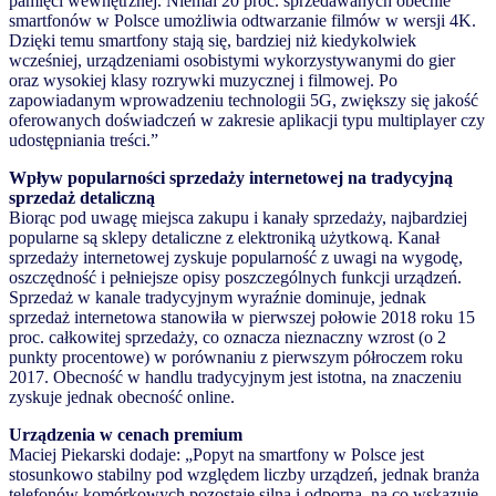
pamięci wewnętrznej. Niemal 20 proc. sprzedawanych obecnie
smartfonów w Polsce umożliwia odtwarzanie filmów w wersji 4K.
Dzięki temu smartfony stają się, bardziej niż kiedykolwiek
wcześniej, urządzeniami osobistymi wykorzystywanymi do gier
oraz wysokiej klasy rozrywki muzycznej i filmowej. Po
zapowiadanym wprowadzeniu technologii 5G, zwiększy się jakość
oferowanych doświadczeń w zakresie aplikacji typu multiplayer czy
udostępniania treści.”
Wpływ popularności sprzedaży internetowej na tradycyjną
sprzedaż detaliczną
Biorąc pod uwagę miejsca zakupu i kanały sprzedaży, najbardziej
popularne są sklepy detaliczne z elektroniką użytkową. Kanał
sprzedaży internetowej zyskuje popularność z uwagi na wygodę,
oszczędność i pełniejsze opisy poszczególnych funkcji urządzeń.
Sprzedaż w kanale tradycyjnym wyraźnie dominuje, jednak
sprzedaż internetowa stanowiła w pierwszej połowie 2018 roku 15
proc. całkowitej sprzedaży, co oznacza nieznaczny wzrost (o 2
punkty procentowe) w porównaniu z pierwszym półroczem roku
2017. Obecność w handlu tradycyjnym jest istotna, na znaczeniu
zyskuje jednak obecność online.
Urządzenia w cenach premium
Maciej Piekarski dodaje: „Popyt na smartfony w Polsce jest
stosunkowo stabilny pod względem liczby urządzeń, jednak branża
telefonów komórkowych pozostaje silna i odporna, na co wskazuje