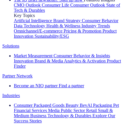
CMO Outlook
Consumer Life
Consumer Outlook
State of
Tech & Durables
Key Topics
Artificial Intelligence
Brand Strategy
Consumer Behavior
Data Technology
Health & Wellness
Industry Trends
Omnichannel/E-commerce
Pricing & Promotion
Product
Innovation
Sustainability/ESG
Solutions
Market Measurement
Consumer Behavior & Insights
Innovation
Brand & Media
Analytics & Activation
Product
Finder
Partner Network
Become an NIQ partner
Find a partner
Industries
Consumer Packaged Goods
Beauty
BevAl
Packaging
Pet
Financial Services
Media
Public Sector
Retail
Small &
Medium Business
Technology & Durables
Explore Our
Success Stories