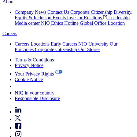
About
Company News
Contact Us
Corporate Citizenship
Diversity,
Equity & Inclusion
Events
Investor Relations
Leadership
Media center
NIQ Ethics Hotline
Global Office Location
Careers
Careers
Locations
Early Careers
NIQ University
Our
Principles
Corporate Citizenship
Our Stories
Terms & Conditions
Privacy Notice
Your Privacy Rights
Cookie Notice
Your Cookie Choices
NIQ in your country
Responsible Disclosure