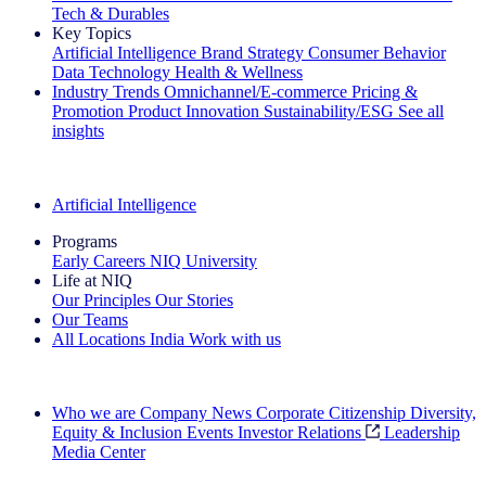
Tech & Durables
Key Topics
Artificial Intelligence
Brand Strategy
Consumer Behavior
Data Technology
Health & Wellness
Industry Trends
Omnichannel/E-commerce
Pricing &
Promotion
Product Innovation
Sustainability/ESG
See all
insights
The IQ Brief Newsletter: Sign up now
Artificial Intelligence
Programs
Early Careers
NIQ University
Life at NIQ
Our Principles
Our Stories
Our Teams
All Locations
India
Work with us
Search All Jobs
Who we are
Company News
Corporate Citizenship
Diversity,
Equity & Inclusion
Events
Investor Relations
Leadership
Media Center