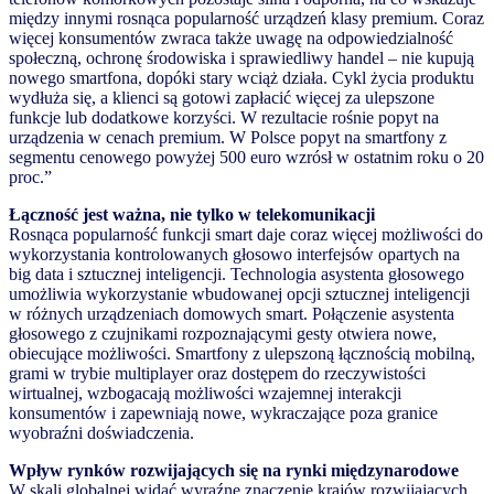
między innymi rosnąca popularność urządzeń klasy premium. Coraz
więcej konsumentów zwraca także uwagę na odpowiedzialność
społeczną, ochronę środowiska i sprawiedliwy handel – nie kupują
nowego smartfona, dopóki stary wciąż działa. Cykl życia produktu
wydłuża się, a klienci są gotowi zapłacić więcej za ulepszone
funkcje lub dodatkowe korzyści. W rezultacie rośnie popyt na
urządzenia w cenach premium. W Polsce popyt na smartfony z
segmentu cenowego powyżej 500 euro wzrósł w ostatnim roku o 20
proc.”
Łączność jest ważna, nie tylko w telekomunikacji
Rosnąca popularność funkcji smart daje coraz więcej możliwości do
wykorzystania kontrolowanych głosowo interfejsów opartych na
big data i sztucznej inteligencji. Technologia asystenta głosowego
umożliwia wykorzystanie wbudowanej opcji sztucznej inteligencji
w różnych urządzeniach domowych smart. Połączenie asystenta
głosowego z czujnikami rozpoznającymi gesty otwiera nowe,
obiecujące możliwości. Smartfony z ulepszoną łącznością mobilną,
grami w trybie multiplayer oraz dostępem do rzeczywistości
wirtualnej, wzbogacają możliwości wzajemnej interakcji
konsumentów i zapewniają nowe, wykraczające poza granice
wyobraźni doświadczenia.
Wpływ rynków rozwijających się na rynki międzynarodowe
W skali globalnej widać wyraźne znaczenie krajów rozwijających