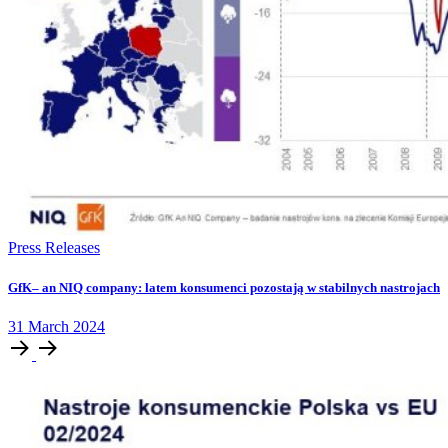
Press Releases
GfK– an NIQ company: latem konsumenci pozostają w stabilnych nastrojach
31
March
2024