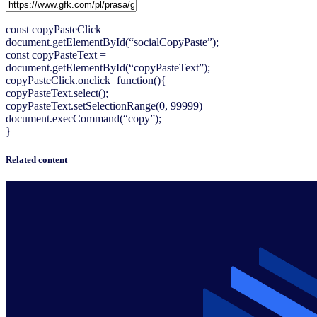
const copyPasteClick =
document.getElementById(“socialCopyPaste”);
const copyPasteText =
document.getElementById(“copyPasteText”);
copyPasteClick.onclick=function(){
copyPasteText.select();
copyPasteText.setSelectionRange(0, 99999)
document.execCommand(“copy”);
}
Related content