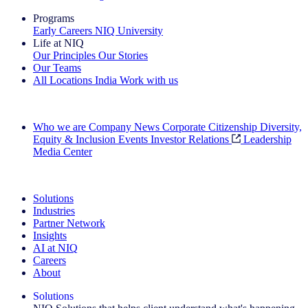
Programs
Early Careers
NIQ University
Life at NIQ
Our Principles
Our Stories
Our Teams
All Locations
India
Work with us
Search All Jobs
Who we are
Company News
Corporate Citizenship
Diversity,
Equity & Inclusion
Events
Investor Relations
Leadership
Media Center
See how we deliver the Full View
Solutions
Industries
Partner Network
Insights
AI at NIQ
Careers
About
Solutions