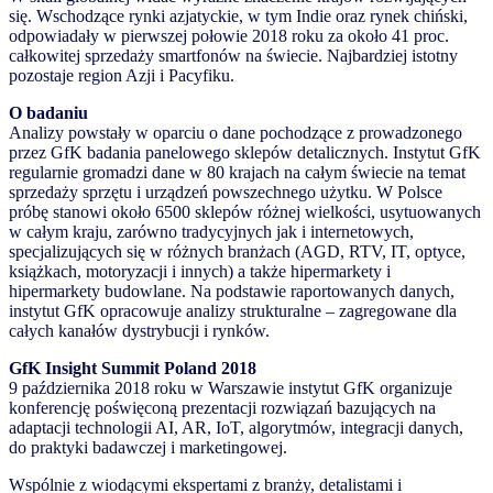
się. Wschodzące rynki azjatyckie, w tym Indie oraz rynek chiński,
odpowiadały w pierwszej połowie 2018 roku za około 41 proc.
całkowitej sprzedaży smartfonów na świecie. Najbardziej istotny
pozostaje region Azji i Pacyfiku.
O badaniu
Analizy powstały w oparciu o dane pochodzące z prowadzonego
przez GfK badania panelowego sklepów detalicznych. Instytut GfK
regularnie gromadzi dane w 80 krajach na całym świecie na temat
sprzedaży sprzętu i urządzeń powszechnego użytku. W Polsce
próbę stanowi około 6500 sklepów różnej wielkości, usytuowanych
w całym kraju, zarówno tradycyjnych jak i internetowych,
specjalizujących się w różnych branżach (AGD, RTV, IT, optyce,
książkach, motoryzacji i innych) a także hipermarkety i
hipermarkety budowlane. Na podstawie raportowanych danych,
instytut GfK opracowuje analizy strukturalne – zagregowane dla
całych kanałów dystrybucji i rynków.
GfK Insight Summit Poland 2018
9 października 2018 roku w Warszawie instytut GfK organizuje
konferencję poświęconą prezentacji rozwiązań bazujących na
adaptacji technologii AI, AR, IoT, algorytmów, integracji danych,
do praktyki badawczej i marketingowej.
Wspólnie z wiodącymi ekspertami z branży, detalistami i