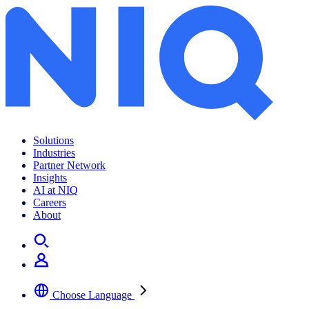
Solutions
Industries
Partner Network
Insights
AI at NIQ
Careers
About
Choose Language