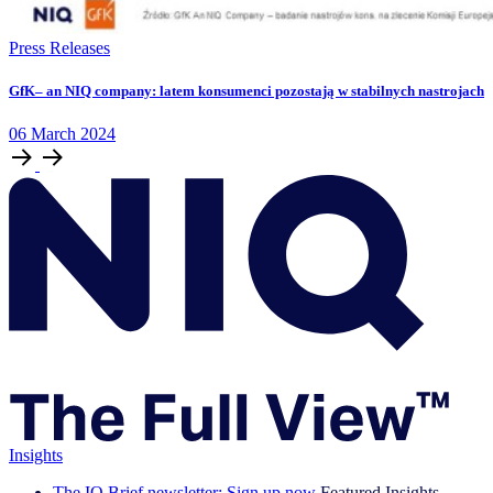
Press Releases
GfK– an NIQ company: latem konsumenci pozostają w stabilnych nastrojach
06
March
2024
Insights
The IQ Brief newsletter: Sign up now
Featured Insights