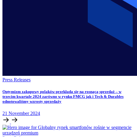
Press Releases
Optymizm zakupowy polaków przekłada się na rosnącą sprzedaż – w
trzecim kwartale 2024 zarówno w rynku FMCG jak i Tech & Durables
odnotowaliśmy wzrosty sprzedaży
21
November
2024