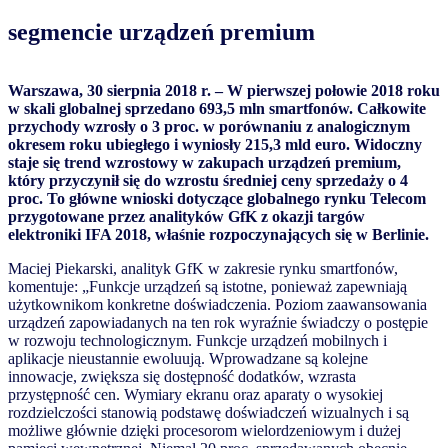
segmencie urządzeń premium
Warszawa, 30 sierpnia 2018 r. – W pierwszej połowie 2018 roku
w skali globalnej sprzedano 693,5 mln smartfonów. Całkowite
przychody wzrosły o 3 proc. w porównaniu z analogicznym
okresem roku ubiegłego i wyniosły 215,3 mld euro. Widoczny
staje się trend wzrostowy w zakupach urządzeń premium,
który przyczynił się do wzrostu średniej ceny sprzedaży o 4
proc. To główne wnioski dotyczące globalnego rynku Telecom
przygotowane przez analityków GfK z okazji targów
elektroniki IFA 2018, właśnie rozpoczynających się w Berlinie.
Maciej Piekarski, analityk GfK w zakresie rynku smartfonów,
komentuje: „Funkcje urządzeń są istotne, ponieważ zapewniają
użytkownikom konkretne doświadczenia. Poziom zaawansowania
urządzeń zapowiadanych na ten rok wyraźnie świadczy o postępie
w rozwoju technologicznym. Funkcje urządzeń mobilnych i
aplikacje nieustannie ewoluują. Wprowadzane są kolejne
innowacje, zwiększa się dostępność dodatków, wzrasta
przystępność cen. Wymiary ekranu oraz aparaty o wysokiej
rozdzielczości stanowią podstawę doświadczeń wizualnych i są
możliwe głównie dzięki procesorom wielordzeniowym i dużej