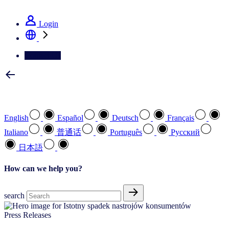
See how we deliver the Full View
Login
Contact Us
Select your preferred language
English
Español
Deutsch
Français
Italiano
普通话
Português
Pусский
日本語
How can we help you?
search
Press Releases