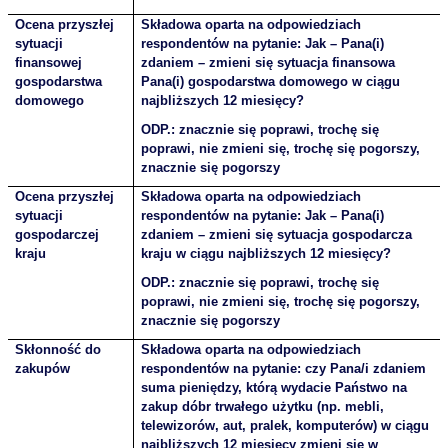
Ocena przyszłej
Składowa oparta na odpowiedziach
sytuacji
respondentów na pytanie: Jak – Pana(i)
finansowej
zdaniem – zmieni się sytuacja finansowa
gospodarstwa
Pana(i) gospodarstwa domowego w ciągu
domowego
najbliższych 12 miesięcy?
ODP.: znacznie się poprawi, trochę się
poprawi, nie zmieni się, trochę się pogorszy,
znacznie się pogorszy
Ocena przyszłej
Składowa oparta na odpowiedziach
sytuacji
respondentów na pytanie: Jak – Pana(i)
gospodarczej
zdaniem – zmieni się sytuacja gospodarcza
kraju
kraju w ciągu najbliższych 12 miesięcy?
ODP.: znacznie się poprawi, trochę się
poprawi, nie zmieni się, trochę się pogorszy,
znacznie się pogorszy
Skłonność do
Składowa oparta na odpowiedziach
zakupów
respondentów na pytanie: czy Pana/i zdaniem
suma pieniędzy, którą wydacie Państwo na
zakup dóbr trwałego użytku (np. mebli,
telewizorów, aut, pralek, komputerów) w ciągu
najbliższych 12 miesięcy zmieni się w