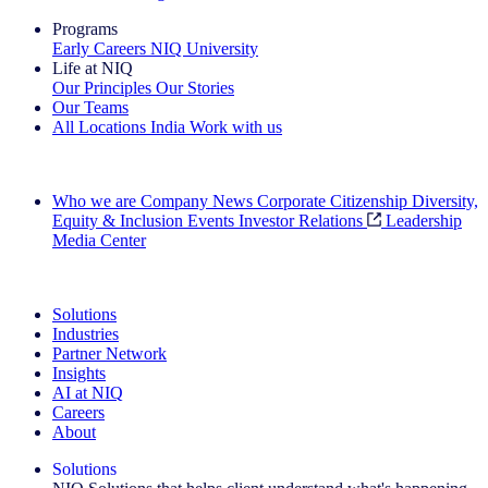
Programs
Early Careers
NIQ University
Life at NIQ
Our Principles
Our Stories
Our Teams
All Locations
India
Work with us
Search All Jobs
Who we are
Company News
Corporate Citizenship
Diversity,
Equity & Inclusion
Events
Investor Relations
Leadership
Media Center
See how we deliver the Full View
Solutions
Industries
Partner Network
Insights
AI at NIQ
Careers
About
Solutions