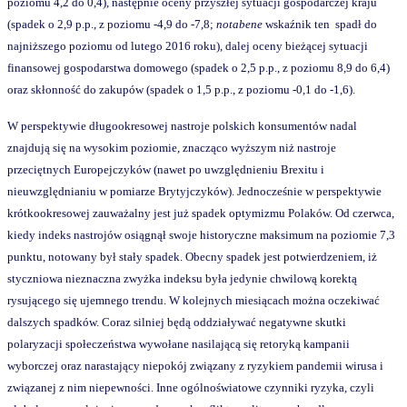
poziomu 4,2 do 0,4), następnie oceny przyszłej sytuacji gospodarczej kraju
(spadek o 2,9 p.p., z poziomu -4,9 do -7,8;
notabene
wskaźnik ten
spadł do
najniższego poziomu od lutego 2016 roku), dalej oceny bieżącej sytuacji
finansowej gospodarstwa domowego (spadek o 2,5 p.p., z poziomu 8,9 do 6,4)
oraz skłonność do zakupów (spadek o 1,5 p.p., z poziomu -0,1 do -1,6).
W perspektywie długookresowej nastroje polskich konsumentów nadal
znajdują się na wysokim poziomie, znacząco wyższym niż nastroje
przeciętnych Europejczyków (nawet po uwzględnieniu Brexitu i
nieuwzględnianiu w pomiarze Brytyjczyków). Jednocześnie w perspektywie
krótkookresowej zauważalny jest już spadek optymizmu Polaków. Od czerwca,
kiedy indeks nastrojów osiągnął swoje historyczne maksimum na poziomie 7,3
punktu, notowany był stały spadek. Obecny spadek jest potwierdzeniem, iż
styczniowa nieznaczna zwyżka indeksu była jedynie chwilową korektą
rysującego się ujemnego trendu. W kolejnych miesiącach można oczekiwać
dalszych spadków. Coraz silniej będą oddziaływać negatywne skutki
polaryzacji społeczeństwa wywołane nasilającą się retoryką kampanii
wyborczej oraz narastający niepokój związany z ryzykiem pandemii wirusa i
związanej z nim niepewności. Inne ogólnoświatowe czynniki ryzyka, czyli