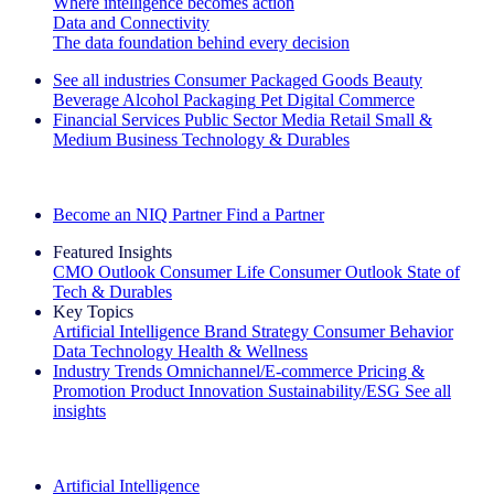
Where intelligence becomes action
Data and Connectivity
The data foundation behind every decision
See all industries
Consumer Packaged Goods
Beauty
Beverage Alcohol
Packaging
Pet
Digital Commerce
Financial Services
Public Sector
Media
Retail
Small &
Medium Business
Technology & Durables
Explore Our Success Stories
Become an NIQ Partner
Find a Partner
Featured Insights
CMO Outlook
Consumer Life
Consumer Outlook
State of
Tech & Durables
Key Topics
Artificial Intelligence
Brand Strategy
Consumer Behavior
Data Technology
Health & Wellness
Industry Trends
Omnichannel/E-commerce
Pricing &
Promotion
Product Innovation
Sustainability/ESG
See all
insights
The IQ Brief Newsletter: Sign up now
Artificial Intelligence