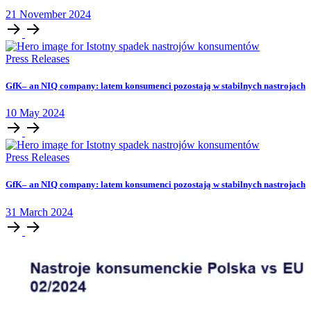
21
November
2024
Press Releases
GfK– an NIQ company: latem konsumenci pozostają w stabilnych nastrojach
10
May
2024
Press Releases
GfK– an NIQ company: latem konsumenci pozostają w stabilnych nastrojach
31
March
2024