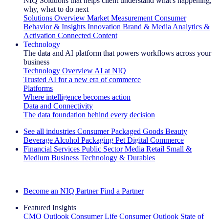
NIQ Solutions that helps client understand what's happening,
why, what to do next
Solutions Overview
Market Measurement
Consumer
Behavior & Insights
Innovation
Brand & Media
Analytics &
Activation
Connected Content
Technology
The data and AI platform that powers workflows across your
business
Technology Overview
AI at NIQ
Trusted AI for a new era of commerce
Platforms
Where intelligence becomes action
Data and Connectivity
The data foundation behind every decision
See all industries
Consumer Packaged Goods
Beauty
Beverage Alcohol
Packaging
Pet
Digital Commerce
Financial Services
Public Sector
Media
Retail
Small &
Medium Business
Technology & Durables
Explore Our Success Stories
Become an NIQ Partner
Find a Partner
Featured Insights
CMO Outlook
Consumer Life
Consumer Outlook
State of