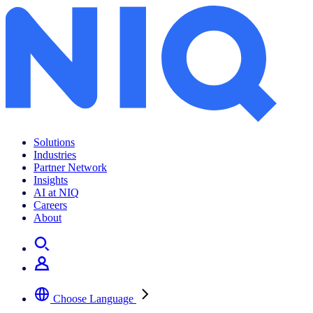
Solutions
Industries
Partner Network
Insights
AI at NIQ
Careers
About
Choose Language