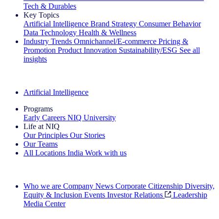
Tech & Durables
Key Topics
Artificial Intelligence
Brand Strategy
Consumer Behavior
Data Technology
Health & Wellness
Industry Trends
Omnichannel/E-commerce
Pricing &
Promotion
Product Innovation
Sustainability/ESG
See all
insights
The IQ Brief Newsletter: Sign up now
Artificial Intelligence
Programs
Early Careers
NIQ University
Life at NIQ
Our Principles
Our Stories
Our Teams
All Locations
India
Work with us
Search All Jobs
Who we are
Company News
Corporate Citizenship
Diversity,
Equity & Inclusion
Events
Investor Relations
Leadership
Media Center