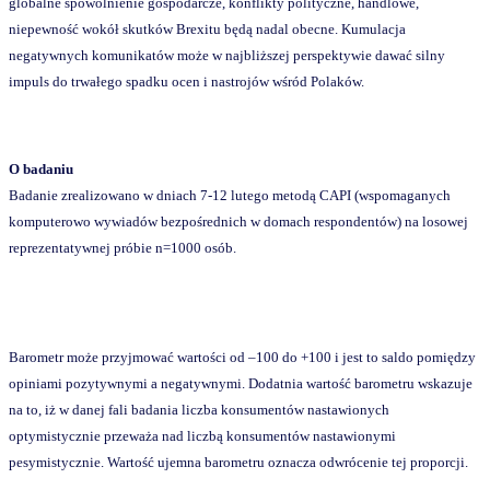
globalne spowolnienie gospodarcze, konflikty polityczne, handlowe,
niepewność wokół skutków Brexitu będą nadal obecne. Kumulacja
negatywnych komunikatów może w najbliższej perspektywie dawać silny
impuls do trwałego spadku ocen i nastrojów wśród Polaków.
O badaniu
Badanie zrealizowano w dniach 7-12 lutego metodą CAPI (wspomaganych
komputerowo wywiadów bezpośrednich w domach respondentów) na losowej
reprezentatywnej próbie n=1000 osób.
Barometr może przyjmować wartości od –100 do +100 i jest to saldo pomiędzy
opiniami pozytywnymi a negatywnymi. Dodatnia wartość barometru wskazuje
na to, iż w danej fali badania liczba konsumentów nastawionych
optymistycznie przeważa nad liczbą konsumentów nastawionymi
pesymistycznie. Wartość ujemna barometru oznacza odwrócenie tej proporcji.