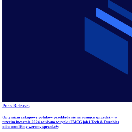
Press Releases
Optymizm zakupowy polaków przekłada się na rosnącą sprzedaż – w
trzecim kwartale 2024 zarówno w rynku FMCG jak i Tech & Durables
odnotowaliśmy wzrosty sprzedaży