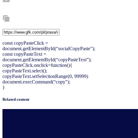
const copyPasteClick =
document.getElementById(“socialCopyPaste”);
const copyPasteText =
document.getElementById(“copyPasteText”);
copyPasteClick.onclick=function(){
copyPasteText.select();
copyPasteText.setSelectionRange(0, 99999)
document.execCommand(“copy”);
}
Related content