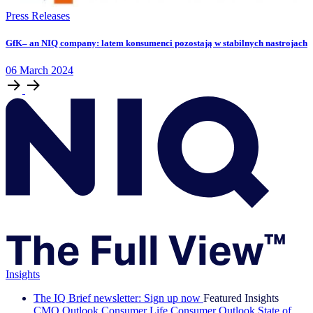
Press Releases
GfK– an NIQ company: latem konsumenci pozostają w stabilnych nastrojach
06
March
2024
Insights
The IQ Brief newsletter: Sign up now
Featured Insights
CMO Outlook
Consumer Life
Consumer Outlook
State of