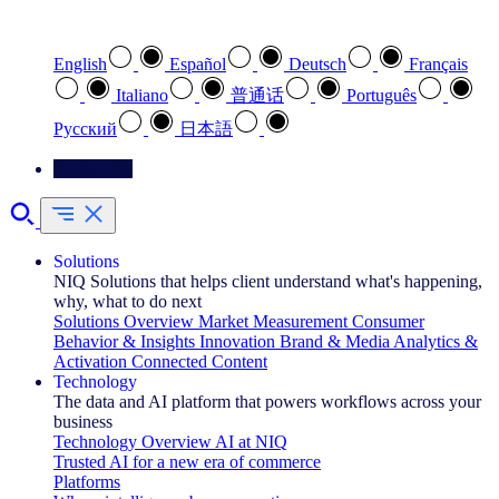
Select your preferred language
English
Español
Deutsch
Français
Italiano
普通话
Português
Pусский
日本語
Contact Us
Solutions
NIQ Solutions that helps client understand what's happening,
why, what to do next
Solutions Overview
Market Measurement
Consumer
Behavior & Insights
Innovation
Brand & Media
Analytics &
Activation
Connected Content
Technology
The data and AI platform that powers workflows across your
business
Technology Overview
AI at NIQ
Trusted AI for a new era of commerce
Platforms