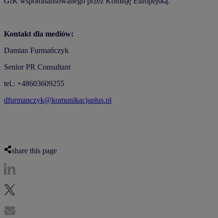
GfK współfinansowanego przez Komisję Europejską.
Kontakt dla mediów:
Damian Furmańczyk
Senior PR Consultant
tel.: +48603609255
dfurmanczyk@komunikacjaplus.pl
share this page