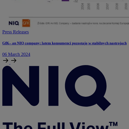
Press Releases
GfK– an NIQ company: latem konsumenci pozostają w stabilnych nastrojach
06
March
2024