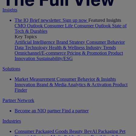
Insights
The IQ Brief newsletter: Sign up now
Featured Insights
CMO Outlook
Consumer Life
Consumer Outlook
State of
Tech & Durables
Key Topics
Artificial Intelligence
Brand Strategy
Consumer Behavior
Data Technology
Health & Wellness
Industry Trends
Omnichannel/E-commerce
Pricing & Promotion
Product
Innovation
Sustainability/ESG
Solutions
Market Measurement
Consumer Behavior & Insights
Innovation
Brand & Media
Analytics & Activation
Product
Finder
Partner Network
Become an NIQ partner
Find a partner
Industries
Consumer Packaged Goods
Beauty
BevAl
Packaging
Pet