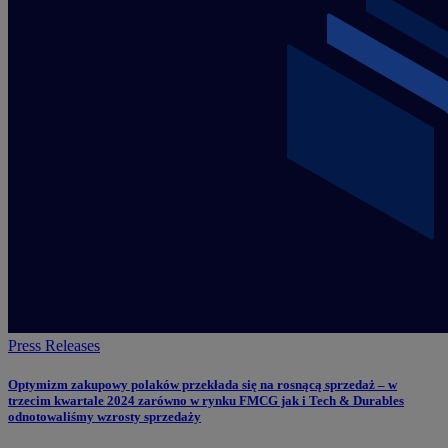
Press Releases
Optymizm zakupowy polaków przekłada się na rosnącą sprzedaż – w
trzecim kwartale 2024 zarówno w rynku FMCG jak i Tech & Durables
odnotowaliśmy wzrosty sprzedaży