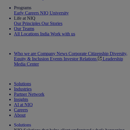
Programs
Early Careers
NIQ University
Life at NIQ
Our Principles
Our Stories
Our Teams
All Locations
India
Work with us
Search All Jobs
Who we are
Company News
Corporate Citizenship
Diversity,
Equity & Inclusion
Events
Investor Relations
Leadership
Media Center
See how we deliver the Full View
Solutions
Industries
Partner Network
Insights
AI at NIQ
Careers
About
Solutions