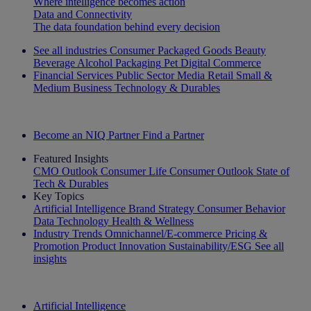
Where intelligence becomes action
Data and Connectivity
The data foundation behind every decision
See all industries
Consumer Packaged Goods
Beauty
Beverage Alcohol
Packaging
Pet
Digital Commerce
Financial Services
Public Sector
Media
Retail
Small &
Medium Business
Technology & Durables
Explore Our Success Stories
Become an NIQ Partner
Find a Partner
Featured Insights
CMO Outlook
Consumer Life
Consumer Outlook
State of
Tech & Durables
Key Topics
Artificial Intelligence
Brand Strategy
Consumer Behavior
Data Technology
Health & Wellness
Industry Trends
Omnichannel/E-commerce
Pricing &
Promotion
Product Innovation
Sustainability/ESG
See all
insights
The IQ Brief Newsletter: Sign up now
Artificial Intelligence