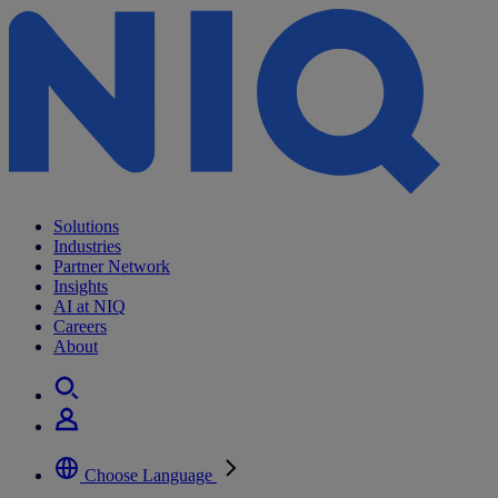
Solutions
Industries
Partner Network
Insights
AI at NIQ
Careers
About
Choose Language