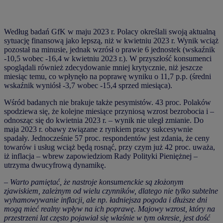
Według badań GfK w maju 2023 r. Polacy określali swoją aktualną
sytuację finansową jako lepszą, niż w kwietniu 2023 r. Wynik wciąż
pozostał na minusie, jednak wzrósł o prawie 6 jednostek (wskaźnik
-10,5 wobec -16,4 w kwietniu 2023 r.). W przyszłość konsumenci
spoglądali również zdecydowanie mniej krytycznie, niż jeszcze
miesiąc temu, co wpłynęło na poprawę wyniku o 11,7 p.p. (średni
wskaźnik wyniósł -3,7 wobec -15,4 sprzed miesiąca).
Wśród badanych nie brakuje także pesymistów. 43 proc. Polaków
spodziewa się, że kolejne miesiące przyniosą wzrost bezrobocia i –
odnosząc się do kwietnia 2023 r. – wynik nie uległ zmianie. Do
maja 2023 r. obawy związane z rynkiem pracy sukcesywnie
spadały. Jednocześnie 57 proc. respondentów jest zdania, że ceny
towarów i usług wciąż będą rosnąć, przy czym już 42 proc. uważa,
iż inflacja – wbrew zapowiedziom Rady Polityki Pieniężnej –
utrzyma dwucyfrową dynamikę.
–
Warto pamiętać, że nastroje konsumenckie są złożonym
zjawiskiem, zależnym od wielu czynników, dlatego nie tylko subtelne
wyhamowywanie inflacji, ale np. ładniejsza pogoda i dłuższe dni
mogą mieć realny wpływ na ich poprawę. Majowy wzrost, który na
przestrzeni lat często pojawiał się właśnie w tym okresie, jest dość