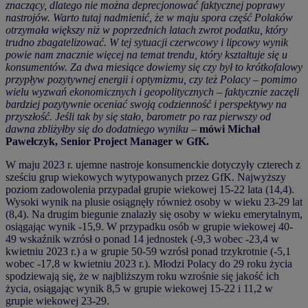
znaczący, dlatego nie można deprecjonować faktycznej poprawy
nastrojów. Warto tutaj nadmienić, że w maju spora część Polaków
otrzymała większy niż w poprzednich latach zwrot podatku, który
trudno zbagatelizować. W tej sytuacji czerwcowy i lipcowy wynik
powie nam znacznie więcej na temat trendu, który kształtuje się u
konsumentów. Za dwa miesiące dowiemy się czy był to krótkofalowy
przypływ pozytywnej energii i optymizmu, czy też Polacy – pomimo
wielu wyzwań ekonomicznych i geopolitycznych – faktycznie zaczęli
bardziej pozytywnie oceniać swoją codzienność i perspektywy na
przyszłość. Jeśli tak by się stało, barometr po raz pierwszy od
dawna zbliżyłby się do dodatniego wyniku –
mówi Michał
Pawełczyk, Senior Project Manager w GfK.
W maju 2023 r. ujemne nastroje konsumenckie dotyczyły czterech z
sześciu grup wiekowych wytypowanych przez GfK. Najwyższy
poziom zadowolenia przypadał grupie wiekowej 15-22 lata (14,4).
Wysoki wynik na plusie osiągnęły również osoby w wieku 23-29 lat
(8,4). Na drugim biegunie znalazły się osoby w wieku emerytalnym,
osiągając wynik -15,9. W przypadku osób w grupie wiekowej 40-
49 wskaźnik wzrósł o ponad 14 jednostek (-9,3 wobec -23,4 w
kwietniu 2023 r.) a w grupie 50-59 wzrósł ponad trzykrotnie (-5,1
wobec -17,8 w kwietniu 2023 r.). Młodzi Polacy do 29 roku życia
spodziewają się, że w najbliższym roku wzrośnie się jakość ich
życia, osiągając wynik 8,5 w grupie wiekowej 15-22 i 11,2 w
grupie wiekowej 23-29.