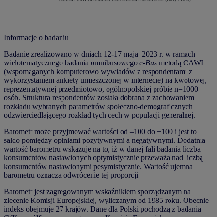
Informacje o badaniu
Badanie zrealizowano w dniach 12-17 maja 2023 r. w ramach
wielotematycznego badania omnibusowego
e-Bus
metodą CAWI
(wspomaganych komputerowo wywiadów z respondentami z
wykorzystaniem ankiety umieszczonej w internecie) na kwotowej,
reprezentatywnej przedmiotowo, ogólnopolskiej próbie n=1000
osób. Struktura respondentów została dobrana z zachowaniem
rozkładu wybranych parametrów społeczno-demograficznych
odzwierciedlającego rozkład tych cech w populacji generalnej.
Barometr może przyjmować wartości od –100 do +100 i jest to
saldo pomiędzy opiniami pozytywnymi a negatywnymi. Dodatnia
wartość barometru wskazuje na to, iż w danej fali badania liczba
konsumentów nastawionych optymistycznie przeważa nad liczbą
konsumentów nastawionymi pesymistycznie. Wartość ujemna
barometru oznacza odwrócenie tej proporcji.
Barometr jest zagregowanym wskaźnikiem sporządzanym na
zlecenie Komisji Europejskiej, wyliczanym od 1985 roku. Obecnie
indeks obejmuje 27 krajów. Dane dla Polski pochodzą z badania