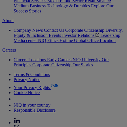
Financial Services
Media
Public Sector
Retail
Small &
Medium Business
Technology & Durables
Explore Our
Success Stories
About
Company News
Contact Us
Corporate Citizenship
Diversity,
Equity & Inclusion
Events
Investor Relations
Leadership
Media center
NIQ Ethics Hotline
Global Office Location
Careers
Careers
Locations
Early Careers
NIQ University
Our
Principles
Corporate Citizenship
Our Stories
Terms & Conditions
Privacy Notice
Your Privacy Rights
Cookie Notice
Your Cookie Choices
NIQ in your country
Responsible Disclosure