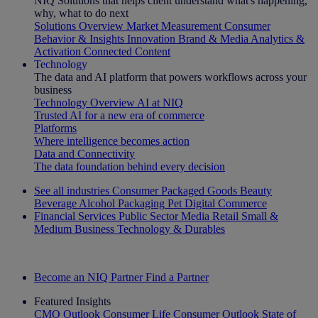
NIQ Solutions that helps client understand what's happening,
why, what to do next
Solutions Overview
Market Measurement
Consumer
Behavior & Insights
Innovation
Brand & Media
Analytics &
Activation
Connected Content
Technology
The data and AI platform that powers workflows across your
business
Technology Overview
AI at NIQ
Trusted AI for a new era of commerce
Platforms
Where intelligence becomes action
Data and Connectivity
The data foundation behind every decision
See all industries
Consumer Packaged Goods
Beauty
Beverage Alcohol
Packaging
Pet
Digital Commerce
Financial Services
Public Sector
Media
Retail
Small &
Medium Business
Technology & Durables
Explore Our Success Stories
Become an NIQ Partner
Find a Partner
Featured Insights
CMO Outlook
Consumer Life
Consumer Outlook
State of