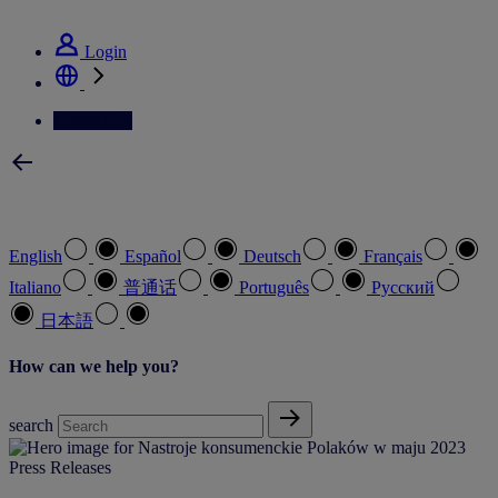
See how we deliver the Full View
Login
Contact Us
Select your preferred language
English
Español
Deutsch
Français
Italiano
普通话
Português
Pусский
日本語
How can we help you?
search
Press Releases