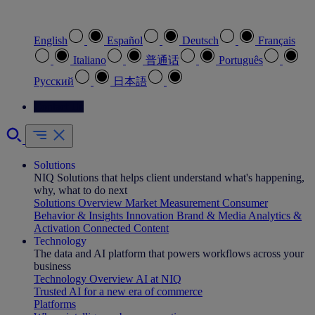
Select your preferred language
English
Español
Deutsch
Français
Italiano
普通话
Português
Pусский
日本語
Contact Us
Solutions
NIQ Solutions that helps client understand what's happening,
why, what to do next
Solutions Overview
Market Measurement
Consumer
Behavior & Insights
Innovation
Brand & Media
Analytics &
Activation
Connected Content
Technology
The data and AI platform that powers workflows across your
business
Technology Overview
AI at NIQ
Trusted AI for a new era of commerce
Platforms