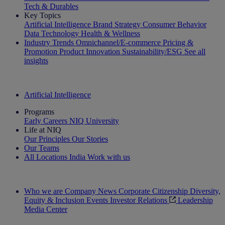
Tech & Durables
Key Topics
Artificial Intelligence
Brand Strategy
Consumer Behavior
Data Technology
Health & Wellness
Industry Trends
Omnichannel/E-commerce
Pricing &
Promotion
Product Innovation
Sustainability/ESG
See all
insights
The IQ Brief Newsletter: Sign up now
Artificial Intelligence
Programs
Early Careers
NIQ University
Life at NIQ
Our Principles
Our Stories
Our Teams
All Locations
India
Work with us
Search All Jobs
Who we are
Company News
Corporate Citizenship
Diversity,
Equity & Inclusion
Events
Investor Relations
Leadership
Media Center