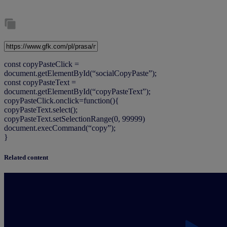
const copyPasteClick =
document.getElementById(“socialCopyPaste”);
const copyPasteText =
document.getElementById(“copyPasteText”);
copyPasteClick.onclick=function(){
copyPasteText.select();
copyPasteText.setSelectionRange(0, 99999)
document.execCommand(“copy”);
}
Related content