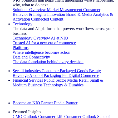
NIQ Solutions that helps client understand what's happening,
why, what to do next
Solutions Overview
Market Measurement
Consumer
Behavior & Insights
Innovation
Brand & Media
Analytics &
Activation
Connected Content
Technology
The data and AI platform that powers workflows across your
business
Technology Overview
AI at NIQ
Trusted AI for a new era of commerce
Platforms
Where intelligence becomes action
Data and Connectivity
The data foundation behind every decision
See all industries
Consumer Packaged Goods
Beauty
Beverage Alcohol
Packaging
Pet
Digital Commerce
Financial Services
Public Sector
Media
Retail
Small &
Medium Business
Technology & Durables
Explore Our Success Stories
Become an NIQ Partner
Find a Partner
Featured Insights
CMO Outlook
Consumer Life
Consumer Outlook
State of