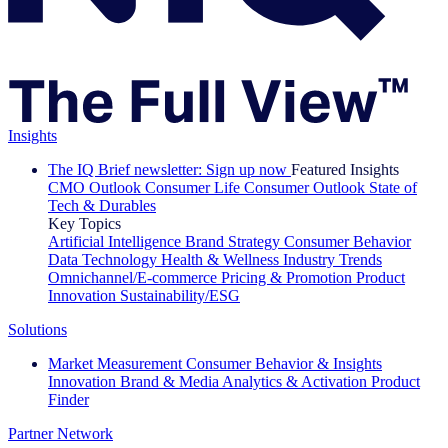
Insights
The IQ Brief newsletter: Sign up now
Featured Insights
CMO Outlook
Consumer Life
Consumer Outlook
State of
Tech & Durables
Key Topics
Artificial Intelligence
Brand Strategy
Consumer Behavior
Data Technology
Health & Wellness
Industry Trends
Omnichannel/E-commerce
Pricing & Promotion
Product
Innovation
Sustainability/ESG
Solutions
Market Measurement
Consumer Behavior & Insights
Innovation
Brand & Media
Analytics & Activation
Product
Finder
Partner Network