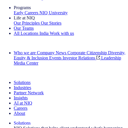
Programs
Early Careers
NIQ University
Life at NIQ
Our Principles
Our Stories
Our Teams
All Locations
India
Work with us
Search All Jobs
Who we are
Company News
Corporate Citizenship
Diversity,
Equity & Inclusion
Events
Investor Relations
Leadership
Media Center
See how we deliver the Full View
Solutions
Industries
Partner Network
Insights
AI at NIQ
Careers
About
Solutions