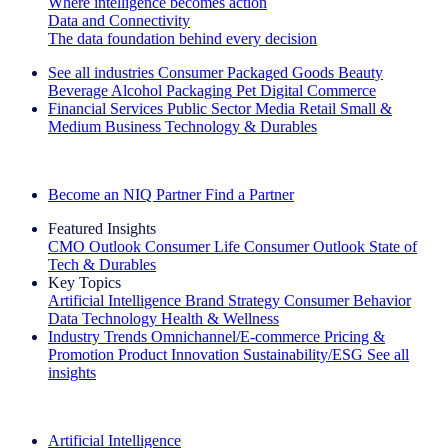
Where intelligence becomes action
Data and Connectivity
The data foundation behind every decision
See all industries
Consumer Packaged Goods
Beauty
Beverage Alcohol
Packaging
Pet
Digital Commerce
Financial Services
Public Sector
Media
Retail
Small &
Medium Business
Technology & Durables
Explore Our Success Stories
Become an NIQ Partner
Find a Partner
Featured Insights
CMO Outlook
Consumer Life
Consumer Outlook
State of
Tech & Durables
Key Topics
Artificial Intelligence
Brand Strategy
Consumer Behavior
Data Technology
Health & Wellness
Industry Trends
Omnichannel/E-commerce
Pricing &
Promotion
Product Innovation
Sustainability/ESG
See all
insights
The IQ Brief Newsletter: Sign up now
Artificial Intelligence