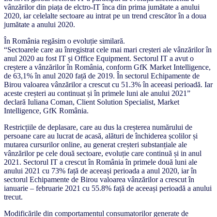
vânzărilor din piața de elctro-IT înca din prima jumătate a anului
2020, iar celelalte sectoare au intrat pe un trend crescător în a doua
jumătate a anului 2020.
În România regăsim o evoluție similară.
“Sectoarele care au înregistrat cele mai mari creșteri ale vânzărilor în
anul 2020 au fost IT și Office Equipment. Sectorul IT a avut o
creștere a vânzărilor în România, conform GfK Market Intelligence,
de 63,1% în anul 2020 față de 2019. În sectorul Echipamente de
Birou valoarea vânzărilor a crescut cu 51.3% în aceeasi perioadă. Iar
aceste creșteri au continuat și în primele luni ale anului 2021”
declară Iuliana Coman, Client Solution Specialist, Market
Intelligence, GfK România.
Restricțiile de deplasare, care au dus la creșterea numărului de
persoane care au lucrat de acasă, alături de închiderea școlilor și
mutarea cursurilor online, au generat creșteri substanțiale ale
vânzărilor pe cele două sectoare, evoluție care continuă și in anul
2021. Sectorul IT a crescut în România în primele două luni ale
anului 2021 cu 73% față de aceeași perioada a anul 2020, iar în
sectorul Echipamente de Birou valoarea vânzărilor a crescut în
ianuarie – februarie 2021 cu 55.8% față de aceeași perioadă a anului
trecut.
Modificările din comportamentul consumatorilor generate de