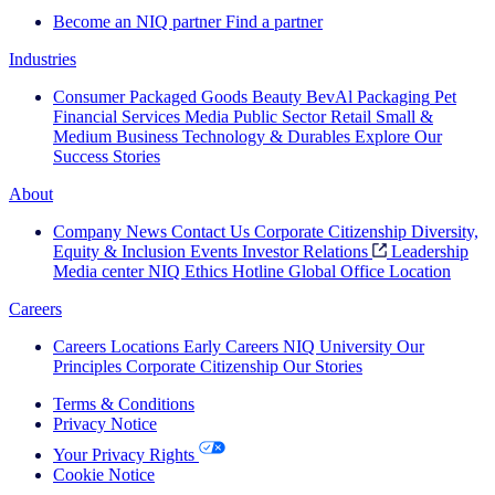
Become an NIQ partner
Find a partner
Industries
Consumer Packaged Goods
Beauty
BevAl
Packaging
Pet
Financial Services
Media
Public Sector
Retail
Small &
Medium Business
Technology & Durables
Explore Our
Success Stories
About
Company News
Contact Us
Corporate Citizenship
Diversity,
Equity & Inclusion
Events
Investor Relations
Leadership
Media center
NIQ Ethics Hotline
Global Office Location
Careers
Careers
Locations
Early Careers
NIQ University
Our
Principles
Corporate Citizenship
Our Stories
Terms & Conditions
Privacy Notice
Your Privacy Rights
Cookie Notice