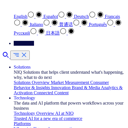
Select your preferred language
English
Español
Deutsch
Français
Italiano
普通话
Português
Pусский
日本語
Contact Us
Solutions
NIQ Solutions that helps client understand what's happening,
why, what to do next
Solutions Overview
Market Measurement
Consumer
Behavior & Insights
Innovation
Brand & Media
Analytics &
Activation
Connected Content
Technology
The data and AI platform that powers workflows across your
business
Technology Overview
AI at NIQ
Trusted AI for a new era of commerce
Platforms