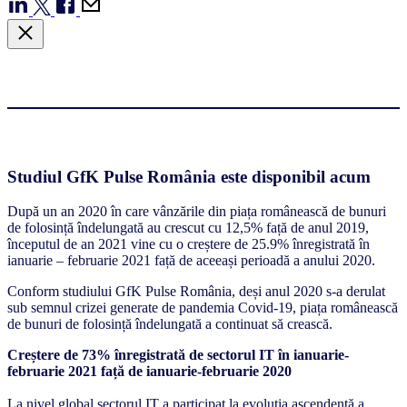
Studiul GfK Pulse România este disponibil acum
După un an 2020 în care vânzările din piața românească de bunuri
de folosință îndelungată au crescut cu 12,5% față de anul 2019,
începutul de an 2021 vine cu o creștere de 25.9% înregistrată în
ianuarie – februarie 2021 față de aceeași perioadă a anului 2020.
Conform studiului GfK Pulse România, deși anul 2020 s-a derulat
sub semnul crizei generate de pandemia Covid-19, piața românească
de bunuri de folosință îndelungată a continuat să crească.
Creștere de 73% înregistrată de sectorul IT în ianuarie-
februarie 2021 față de ianuarie-februarie 2020
La nivel global sectorul IT a participat la evoluția ascendentă a