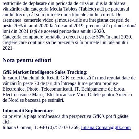
restricțiile de deplasare din perioada de criză au dus la dublarea
vânzărilor din categoria Media Tablets (Tablete) atât pe parcursul
anului trecut, cât și în primele două luni ale anului curent. De
asemenea, camerele video și mouse-urile au înregistrat creșteri de
peste 70% în anul 2020 față de anul 2019, precum și în primele două
luni din 2021 față de aceeași perioada a anului 2020.
Categoria computere portabile a crecut cu peste 50% în anul 2020,
creștere care continuă sa fie prezentă și în primele luni ale anului
2021.
Nota pentru editori
GfK Market Intelligence Sales Tracking:
În cadrul Panelului de Retail, GfK colectează în mod regulat date de
vânzări în peste 70 de țări din întreaga lume pentru produse
Electronice, Photo, Telecomunicații, IT, Echipamente de birou,
Electrocasnice Mari și Electrocansice Mici. Datele pentru America
de Nord se bazează pe estimări.
Informatii Suplimentare
cu privire la piața românească din perspectiva GfK’s pot fi găsite
aici:
Iuliana Coman, T: +40 (0)757 070 269,
Iuliana.Coman@gfk.com