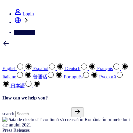
See how we deliver the Full View
Login
Contact Us
Select your preferred language
English
Español
Deutsch
Français
Italiano
普通话
Português
Pусский
日本語
How can we help you?
search
Press Releases