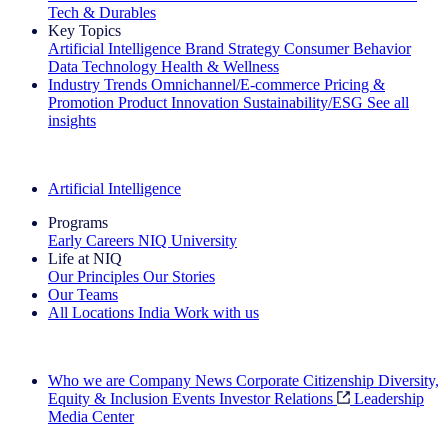
Tech & Durables
Key Topics
Artificial Intelligence
Brand Strategy
Consumer Behavior
Data Technology
Health & Wellness
Industry Trends
Omnichannel/E-commerce
Pricing &
Promotion
Product Innovation
Sustainability/ESG
See all
insights
The IQ Brief Newsletter: Sign up now
Artificial Intelligence
Programs
Early Careers
NIQ University
Life at NIQ
Our Principles
Our Stories
Our Teams
All Locations
India
Work with us
Search All Jobs
Who we are
Company News
Corporate Citizenship
Diversity,
Equity & Inclusion
Events
Investor Relations
Leadership
Media Center