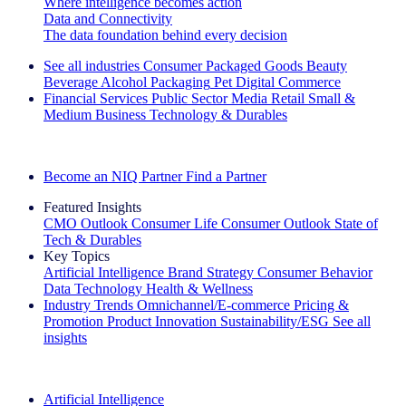
Where intelligence becomes action
Data and Connectivity
The data foundation behind every decision
See all industries
Consumer Packaged Goods
Beauty
Beverage Alcohol
Packaging
Pet
Digital Commerce
Financial Services
Public Sector
Media
Retail
Small &
Medium Business
Technology & Durables
Explore Our Success Stories
Become an NIQ Partner
Find a Partner
Featured Insights
CMO Outlook
Consumer Life
Consumer Outlook
State of
Tech & Durables
Key Topics
Artificial Intelligence
Brand Strategy
Consumer Behavior
Data Technology
Health & Wellness
Industry Trends
Omnichannel/E-commerce
Pricing &
Promotion
Product Innovation
Sustainability/ESG
See all
insights
The IQ Brief Newsletter: Sign up now
Artificial Intelligence