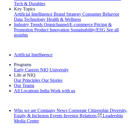
Tech & Durables
Key Topics
Artificial Intelligence
Brand Strategy
Consumer Behavior
Data Technology
Health & Wellness
Industry Trends
Omnichannel/E-commerce
Pricing &
Promotion
Product Innovation
Sustainability/ESG
See all
insights
The IQ Brief Newsletter: Sign up now
Artificial Intelligence
Programs
Early Careers
NIQ University
Life at NIQ
Our Principles
Our Stories
Our Teams
All Locations
India
Work with us
Search All Jobs
Who we are
Company News
Corporate Citizenship
Diversity,
Equity & Inclusion
Events
Investor Relations
Leadership
Media Center