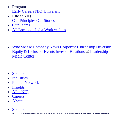
Programs
Early Careers
NIQ University
Life at NIQ
Our Principles
Our Stories
Our Teams
All Locations
India
Work with us
Search All Jobs
Who we are
Company News
Corporate Citizenship
Diversity,
Equity & Inclusion
Events
Investor Relations
Leadership
Media Center
See how we deliver the Full View
Solutions
Industries
Partner Network
Insights
AI at NIQ
Careers
About
Solutions