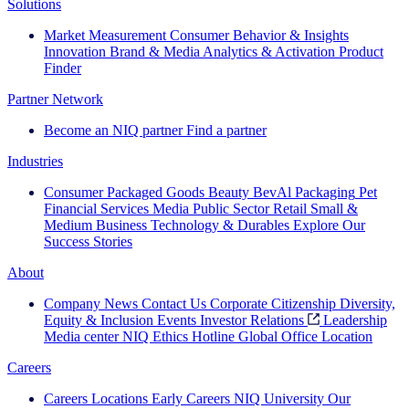
Solutions
Market Measurement
Consumer Behavior & Insights
Innovation
Brand & Media
Analytics & Activation
Product
Finder
Partner Network
Become an NIQ partner
Find a partner
Industries
Consumer Packaged Goods
Beauty
BevAl
Packaging
Pet
Financial Services
Media
Public Sector
Retail
Small &
Medium Business
Technology & Durables
Explore Our
Success Stories
About
Company News
Contact Us
Corporate Citizenship
Diversity,
Equity & Inclusion
Events
Investor Relations
Leadership
Media center
NIQ Ethics Hotline
Global Office Location
Careers
Careers
Locations
Early Careers
NIQ University
Our