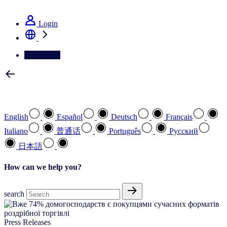
See how we deliver the Full View
Login
Contact Us
Select your preferred language
English
Español
Deutsch
Français
Italiano
普通话
Português
Pусский
日本語
How can we help you?
search
Press Releases