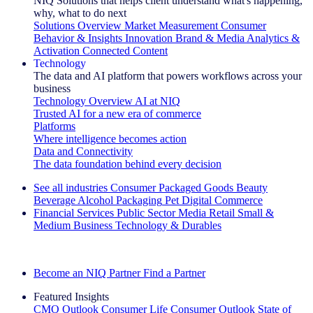
NIQ Solutions that helps client understand what's happening,
why, what to do next
Solutions Overview
Market Measurement
Consumer
Behavior & Insights
Innovation
Brand & Media
Analytics &
Activation
Connected Content
Technology
The data and AI platform that powers workflows across your
business
Technology Overview
AI at NIQ
Trusted AI for a new era of commerce
Platforms
Where intelligence becomes action
Data and Connectivity
The data foundation behind every decision
See all industries
Consumer Packaged Goods
Beauty
Beverage Alcohol
Packaging
Pet
Digital Commerce
Financial Services
Public Sector
Media
Retail
Small &
Medium Business
Technology & Durables
Explore Our Success Stories
Become an NIQ Partner
Find a Partner
Featured Insights
CMO Outlook
Consumer Life
Consumer Outlook
State of