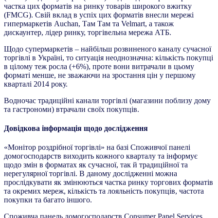
частка цих форматів на ринку товарів широкого вжитку
(FMCG). Свій вклад в успіх цих форматів внесли мережі
гипермаркетів Auchan, Там Там та Velmart, а також
дискаунтер, лідер ринку, торгівельна мережа АТБ.
Щодо супермаркетів – найбільш розвиненого каналу сучасної
торгівлі в Україні, то ситуація неоднозначна: кількість покупці
в цілому теж росла (+6%), проте вони витрачали в цьому
форматі менше, не зважаючи на зростання цін у першому
кварталі 2014 року.
Водночас традиційні канали торгівлі (магазини поблизу дому
та гастрономи) втрачали своїх покупців.
Довідкова інформація щодо дослідження
«Монітор роздрібної торгівлі» на базі Споживчої панелі
домогосподарств виходить кожного кварталу та інформує
щодо змін в форматах як сучасної, так й традиційної та
нерегулярної торгівлі. В даному дослідженні можна
прослідкувати як змінюються частка ринку торгових форматів
та окремих мереж, кількість та лояльність покупців, частота
покупки та багато іншого.
Споживча панель домогосподарств Consumer Panel Services