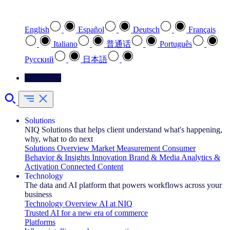
Select your preferred language
English
Español
Deutsch
Français
Italiano
普通话
Português
Pусский
日本語
Contact Us
Solutions
NIQ Solutions that helps client understand what's happening,
why, what to do next
Solutions Overview
Market Measurement
Consumer
Behavior & Insights
Innovation
Brand & Media
Analytics &
Activation
Connected Content
Technology
The data and AI platform that powers workflows across your
business
Technology Overview
AI at NIQ
Trusted AI for a new era of commerce
Platforms