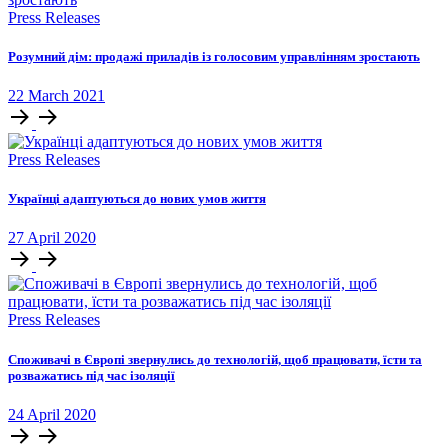
Press Releases
Розумний дім: продажі приладів із голосовим управлінням зростають
22
March
2021
Press Releases
Українці адаптуються до нових умов життя
27
April
2020
Press Releases
Споживачі в Європі звернулись до технологій, щоб працювати, їсти та
розважатись під час ізоляції
24
April
2020