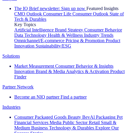
The IQ Brief newsletter: Sign up now
Featured Insights
CMO Outlook
Consumer Life
Consumer Outlook
State of
Tech & Durables
Key Topics
Artificial Intelligence
Brand Strategy
Consumer Behavior
Data Technology
Health & Wellness
Industry Trends
Omnichannel/E-commerce
Pricing & Promotion
Product
Innovation
Sustainability/ESG
Solutions
Market Measurement
Consumer Behavior & Insights
Innovation
Brand & Media
Analytics & Activation
Product
Finder
Partner Network
Become an NIQ partner
Find a partner
Industries
Consumer Packaged Goods
Beauty
BevAl
Packaging
Pet
Financial Services
Media
Public Sector
Retail
Small &
Medium Business
Technology & Durables
Explore Our