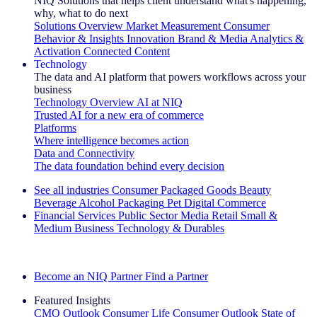
NIQ Solutions that helps client understand what's happening,
why, what to do next
Solutions Overview
Market Measurement
Consumer
Behavior & Insights
Innovation
Brand & Media
Analytics &
Activation
Connected Content
Technology
The data and AI platform that powers workflows across your
business
Technology Overview
AI at NIQ
Trusted AI for a new era of commerce
Platforms
Where intelligence becomes action
Data and Connectivity
The data foundation behind every decision
See all industries
Consumer Packaged Goods
Beauty
Beverage Alcohol
Packaging
Pet
Digital Commerce
Financial Services
Public Sector
Media
Retail
Small &
Medium Business
Technology & Durables
Explore Our Success Stories
Become an NIQ Partner
Find a Partner
Featured Insights
CMO Outlook
Consumer Life
Consumer Outlook
State of