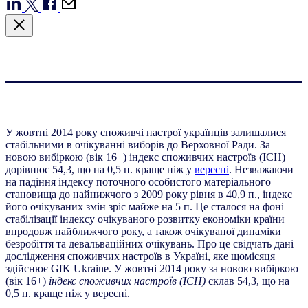
У жовтні 2014 року споживчі настрої українців залишалися
стабільними в очікуванні виборів до Верховної Ради. За
новою вибіркою (вік 16+) індекс споживчих настроїв (ІСН)
дорівнює 54,3, що на 0,5 п. краще ніж у
вересні
. Незважаючи
на падіння індексу поточного особистого матеріального
становища до найнижчого з 2009 року рівня в 40,9 п., індекс
його очікуваних змін зріс майже на 5 п. Це сталося на фоні
стабілізації індексу очікуваного розвитку економіки країни
впродовж найближчого року, а також очікуваної динаміки
безробіття та девальваційних очікувань. Про це свідчать дані
дослідження споживчих настроїв в Україні, яке щомісяця
здійснює GfK Ukraine. У жовтні 2014 року за новою вибіркою
(вік 16+)
індекс споживчих настроїв (ІСН)
склав 54,3, що на
0,5 п. краще ніж у вересні.