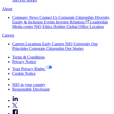
Success Stories
About
Company News
Contact Us
Corporate Citizenship
Diversity,
Equity & Inclusion
Events
Investor Relations
Leadership
Media center
NIQ Ethics Hotline
Global Office Location
Careers
Careers
Locations
Early Careers
NIQ University
Our
Principles
Corporate Citizenship
Our Stories
Terms & Conditions
Privacy Notice
Your Privacy Rights
Cookie Notice
Your Cookie Choices
NIQ in your country
Responsible Disclosure