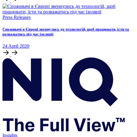
Press Releases
Споживачі в Європі звернулись до технологій, щоб працювати, їсти та
розважатись під час ізоляції
24
April
2020
Insights