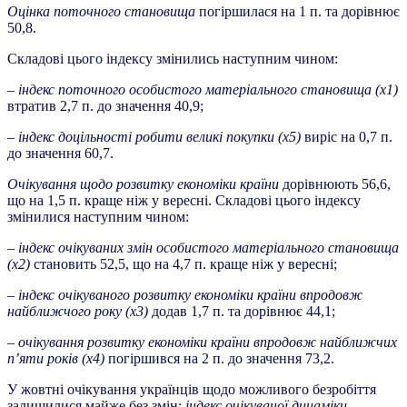
Оцінка поточного становища
погіршилася на 1 п. та дорівнює
50,8.
Складові цього індексу змінились наступним чином:
– індекс поточного особистого матеріального становища (х1)
втратив 2,7 п. до значення 40,9;
– індекс доцільності робити великі покупки (х5)
виріс на 0,7 п.
до значення 60,7.
Очікування щодо розвитку економіки країни
дорівнюють 56,6,
що на 1,5 п. краще ніж у вересні. Складові цього індексу
змінилися наступним чином:
– індекс очікуваних змін особистого матеріального становища
(х2)
становить 52,5, що на 4,7 п. краще ніж у вересні;
– індекс очікуваного розвитку економіки країни впродовж
найближчого року (х3)
додав 1,7 п. та дорівнює 44,1;
– очікування розвитку економіки країни впродовж найближчих
п’яти років (х4)
погіршився на 2 п. до значення 73,2.
У жовтні очікування українців щодо можливого безробіття
залишилися майже без змін:
індекс очікуваної динаміки