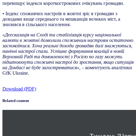
перевищує індекси короткострокових очікувань громадян.
• Індекс споживчих настроїв в жовтні зріс в громадян з
доходами вище середнього та мешканців великих міст, а
знизився в сільського населення.
«Деескалація на Сході та стабілізація курсу національної
валюти в жовтні дозволили споживчим настроям остаточно
заспокоїтися. Хоча реальні доходи громадян далі знижуються,
панічні настрої спали. Успішне формування коаліції в новій
Верховній Раді та домовленості з Росією по газу можуть
підштовхнути споживчі настрої до зростання, якщо ситуація
на Донбасі не буде загострюватися»,
– коментують аналітики
GfK Ukraine.
Download (PDF)
Related content