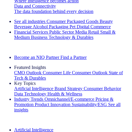
Where intelligence becomes action
Data and Connectivity
The data foundation behind every decision
See all industries
Consumer Packaged Goods
Beauty
Beverage Alcohol
Packaging
Pet
Digital Commerce
Financial Services
Public Sector
Media
Retail
Small &
Medium Business
Technology & Durables
Explore Our Success Stories
Become an NIQ Partner
Find a Partner
Featured Insights
CMO Outlook
Consumer Life
Consumer Outlook
State of
Tech & Durables
Key Topics
Artificial Intelligence
Brand Strategy
Consumer Behavior
Data Technology
Health & Wellness
Industry Trends
Omnichannel/E-commerce
Pricing &
Promotion
Product Innovation
Sustainability/ESG
See all
insights
The IQ Brief Newsletter: Sign up now
Artificial Intelligence