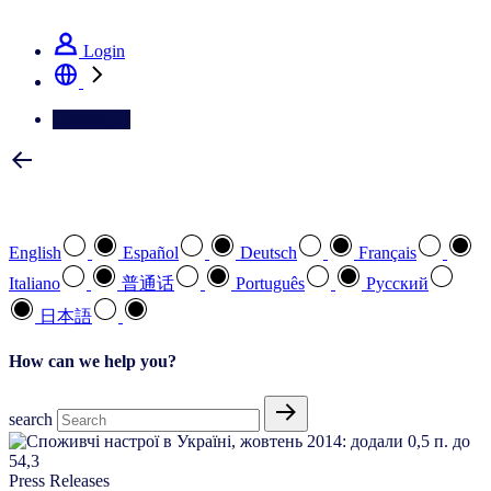
See how we deliver the Full View
Login
Contact Us
Select your preferred language
English
Español
Deutsch
Français
Italiano
普通话
Português
Pусский
日本語
How can we help you?
search
Press Releases