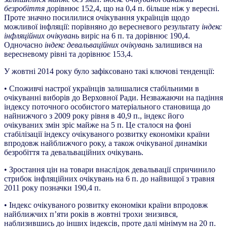
безробіття
дорівнює 152,4, що на 0,4 п. більше ніж у вересні.
Проте значно посилилися очікування українців щодо
можливої інфляції: порівняно до вересневого результату
індекс
інфляційних очікувань
виріс на 6 п. та дорівнює 190,4.
Одночасно
індекс девальваційних очікувань
залишився на
вересневому рівні та дорівнює 153,4.
У жовтні 2014 року було зафіксовано такі ключові тенденції:
• Споживчі настрої українців залишалися стабільними в
очікуванні виборів до Верховної Ради. Незважаючи на падіння
індексу поточного особистого матеріального становища до
найнижчого з 2009 року рівня в 40,9 п., індекс його
очікуваних змін зріс майже на 5 п. Це сталося на фоні
стабілізації індексу очікуваного розвитку економіки країни
впродовж найближчого року, а також очікуваної динаміки
безробіття та девальваційних очікувань.
• Зростання цін на товари внаслідок девальвації спричинило
стрибок інфляційних очікувань на 6 п. до найвищої з травня
2011 року позначки 190,4 п.
• Індекс очікуваного розвитку економіки країни впродовж
найближчих п’яти років в жовтні трохи знизився,
наблизившись до інших індексів, проте далі мінімум на 20 п.