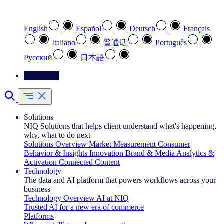
Select your preferred language
English
Español
Deutsch
Français
Italiano
普通话
Português
Pусский
日本語
Contact Us
Solutions
NIQ Solutions that helps client understand what's happening,
why, what to do next
Solutions Overview
Market Measurement
Consumer
Behavior & Insights
Innovation
Brand & Media
Analytics &
Activation
Connected Content
Technology
The data and AI platform that powers workflows across your
business
Technology Overview
AI at NIQ
Trusted AI for a new era of commerce
Platforms