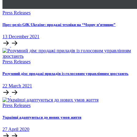
Press Releases
Прес-реліз GfK Ukraine: продажі техніки на “Чорну п’ятницю”
13
December
2021
Press Releases
Розумний дім: продажі приладів із голосовим управлінням зростають
22
March
2021
Press Releases
Українці адаптуються до нових умов життя
27
April
2020