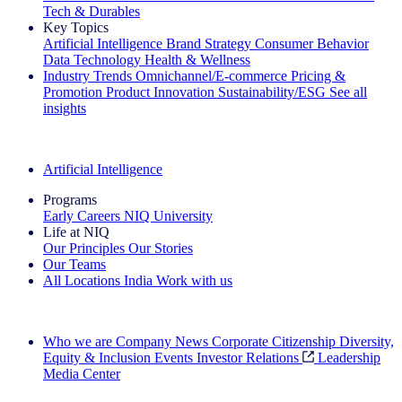
Tech & Durables
Key Topics
Artificial Intelligence
Brand Strategy
Consumer Behavior
Data Technology
Health & Wellness
Industry Trends
Omnichannel/E-commerce
Pricing &
Promotion
Product Innovation
Sustainability/ESG
See all
insights
The IQ Brief Newsletter: Sign up now
Artificial Intelligence
Programs
Early Careers
NIQ University
Life at NIQ
Our Principles
Our Stories
Our Teams
All Locations
India
Work with us
Search All Jobs
Who we are
Company News
Corporate Citizenship
Diversity,
Equity & Inclusion
Events
Investor Relations
Leadership
Media Center