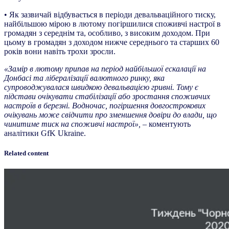
• Як зазвичай відбувається в періоди девальваційного тиску,
найбільшою мірою в лютому погіршилися споживчі настрої в
громадян з середнім та, особливо, з високим доходом. При
цьому в громадян з доходом нижче середнього та старших 60
років вони навіть трохи зросли.
«Замір в лютому припав на період найбільшої ескалації на
Донбасі та лібералізації валютного ринку, яка
супроводжувалася швидкою девальвацією гривні. Тому є
підстави очікувати стабілізації або зростання споживчих
настроїв в березні. Водночас, погіршення довгострокових
очікувань може свідчити про зменшення довіри до влади, що
чинитиме тиск на споживчі настрої»,
– коментують
аналітики GfK Ukraine.
Related content