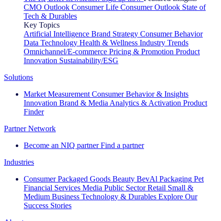
CMO Outlook
Consumer Life
Consumer Outlook
State of
Tech & Durables
Key Topics
Artificial Intelligence
Brand Strategy
Consumer Behavior
Data Technology
Health & Wellness
Industry Trends
Omnichannel/E-commerce
Pricing & Promotion
Product
Innovation
Sustainability/ESG
Solutions
Market Measurement
Consumer Behavior & Insights
Innovation
Brand & Media
Analytics & Activation
Product
Finder
Partner Network
Become an NIQ partner
Find a partner
Industries
Consumer Packaged Goods
Beauty
BevAl
Packaging
Pet
Financial Services
Media
Public Sector
Retail
Small &
Medium Business
Technology & Durables
Explore Our
Success Stories