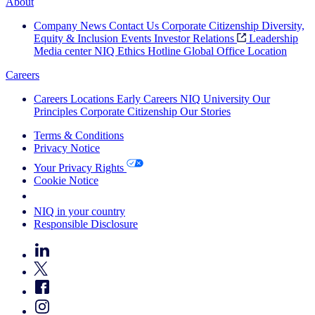
About
Company News
Contact Us
Corporate Citizenship
Diversity,
Equity & Inclusion
Events
Investor Relations
Leadership
Media center
NIQ Ethics Hotline
Global Office Location
Careers
Careers
Locations
Early Careers
NIQ University
Our
Principles
Corporate Citizenship
Our Stories
Terms & Conditions
Privacy Notice
Your Privacy Rights
Cookie Notice
Your Cookie Choices
NIQ in your country
Responsible Disclosure