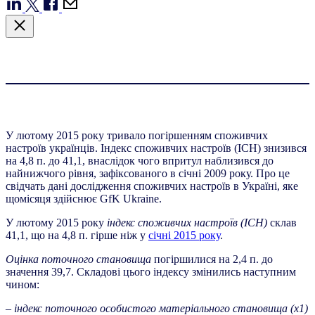
У лютому 2015 року тривало погіршенням споживчих
настроїв українців. Індекс споживчих настроїв (ІСН) знизився
на 4,8 п. до 41,1, внаслідок чого впритул наблизився до
найнижчого рівня, зафіксованого в січні 2009 року. Про це
свідчать дані дослідження споживчих настроїв в Україні, яке
щомісяця здійснює GfK Ukraine.
У лютому 2015 року
індекс споживчих настроїв (ІСН)
склав
41,1, що на 4,8 п. гірше ніж у
січні 2015 року
.
Оцінка поточного становища
погіршилися на 2,4 п. до
значення 39,7. Складові цього індексу змінились наступним
чином:
–
індекс поточного особистого матеріального становища (х1)