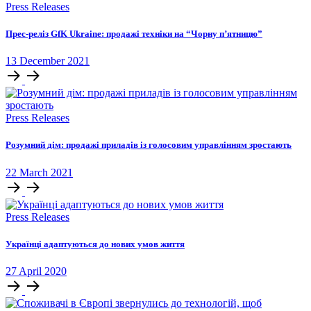
Press Releases
Прес-реліз GfK Ukraine: продажі техніки на “Чорну п’ятницю”
13
December
2021
Press Releases
Розумний дім: продажі приладів із голосовим управлінням зростають
22
March
2021
Press Releases
Українці адаптуються до нових умов життя
27
April
2020