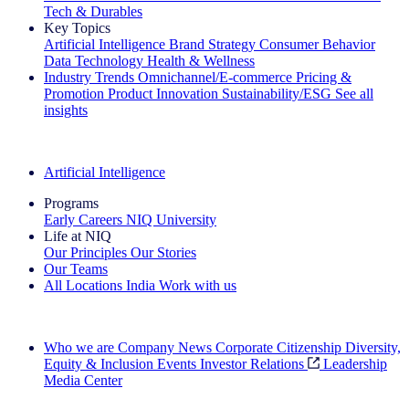
Tech & Durables
Key Topics
Artificial Intelligence
Brand Strategy
Consumer Behavior
Data Technology
Health & Wellness
Industry Trends
Omnichannel/E-commerce
Pricing &
Promotion
Product Innovation
Sustainability/ESG
See all
insights
The IQ Brief Newsletter: Sign up now
Artificial Intelligence
Programs
Early Careers
NIQ University
Life at NIQ
Our Principles
Our Stories
Our Teams
All Locations
India
Work with us
Search All Jobs
Who we are
Company News
Corporate Citizenship
Diversity,
Equity & Inclusion
Events
Investor Relations
Leadership
Media Center