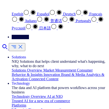
Select your preferred language
English
Español
Deutsch
Français
Italiano
普通话
Português
Pусский
日本語
Contact Us
Solutions
NIQ Solutions that helps client understand what's happening,
why, what to do next
Solutions Overview
Market Measurement
Consumer
Behavior & Insights
Innovation
Brand & Media
Analytics &
Activation
Connected Content
Technology
The data and AI platform that powers workflows across your
business
Technology Overview
AI at NIQ
Trusted AI for a new era of commerce
Platforms