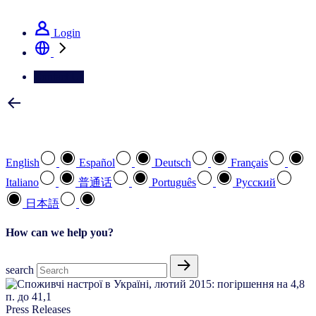
See how we deliver the Full View
Login
Contact Us
Select your preferred language
English
Español
Deutsch
Français
Italiano
普通话
Português
Pусский
日本語
How can we help you?
search
Press Releases