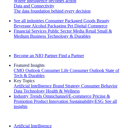
Where intelligence becomes action
Data and Connectivity
The data foundation behind every decision
See all industries
Consumer Packaged Goods
Beauty
Beverage Alcohol
Packaging
Pet
Digital Commerce
Financial Services
Public Sector
Media
Retail
Small &
Medium Business
Technology & Durables
Explore Our Success Stories
Become an NIQ Partner
Find a Partner
Featured Insights
CMO Outlook
Consumer Life
Consumer Outlook
State of
Tech & Durables
Key Topics
Artificial Intelligence
Brand Strategy
Consumer Behavior
Data Technology
Health & Wellness
Industry Trends
Omnichannel/E-commerce
Pricing &
Promotion
Product Innovation
Sustainability/ESG
See all
insights
The IQ Brief Newsletter: Sign up now
Artificial Intelligence