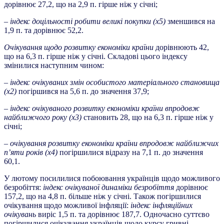
дорівнює 27,2, що на 2,9 п. гірше ніж у січні;
– індекс доцільності робити великі покупки (х5)
зменшився на
1,9 п. та дорівнює 52,2.
Очікування щодо розвитку економіки країни
дорівнюють 42,
що на 6,3 п. гірше ніж у січні. Складові цього індексу
змінилися наступним чином:
– індекс очікуваних змін особистого матеріального становища
(х2)
погіршився на 5,6 п. до значення 37,9;
– індекс очікуваного розвитку економіки країни впродовж
найближчого року (х3)
становить 28, що на 6,3 п. гірше ніж у
січні;
– очікування розвитку економіки країни впродовж найближчих
п’яти років (х4)
погіршилися відразу на 7,1 п. до значення
60,1.
У лютому посилилися побоювання українців щодо можливого
безробіття:
індекс очікуваної динаміки безробіття
дорівнює
157,2, що на 4,8 п. більше ніж у січні. Також погіршилися
очікування щодо можливої інфляції:
індекс інфляційних
очікувань
виріс 1,5 п. та дорівнює 187,7. Одночасно суттєво
погіршилися очікування українців щодо курсу гривні