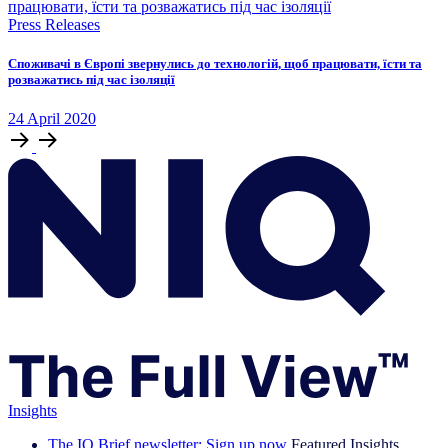
Press Releases
Споживачі в Європі звернулись до технологій, щоб працювати, їсти та
розважатись під час ізоляції
24
April
2020
Insights
The IQ Brief newsletter: Sign up now
Featured Insights