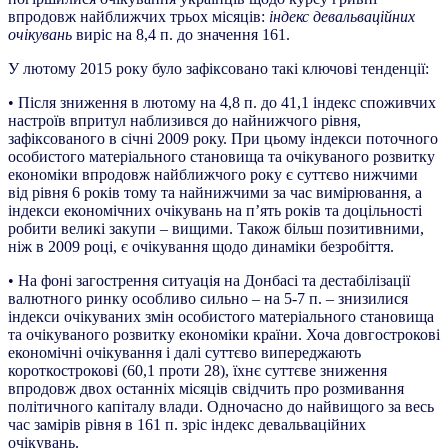
впродовж найближчих трьох місяців:
індекс девальваційних
очікувань
виріс на 8,4 п. до значення 161.
У лютому 2015 року було зафіксовано такі ключові тенденції:
• Після зниження в лютому на 4,8 п. до 41,1 індекс споживчих
настроїв впритул наблизився до найнижчого рівня,
зафіксованого в січні 2009 року. При цьому індекси поточного
особистого матеріального становища та очікуваного розвитку
економіки впродовж найближчого року є суттєво нижчими
від рівня 6 років тому та найнижчими за час вимірювання, а
індекси економічних очікувань на п’ять років та доцільності
робити великі закупи – вищими. Також більш позитивними,
ніж в 2009 році, є очікування щодо динаміки безробіття.
• На фоні загострення ситуація на Донбасі та дестабілізації
валютного ринку особливо сильно – на 5-7 п. – знизилися
індекси очікуваних змін особистого матеріального становища
та очікуваного розвитку економіки країни. Хоча довгострокові
економічні очікування і далі суттєво випереджають
короткострокові (60,1 проти 28), їхнє суттєве зниження
впродовж двох останніх місяців свідчить про розмивання
політичного капіталу влади. Одночасно до найвищого за весь
час замірів рівня в 161 п. зріс індекс девальваційних
очікувань.