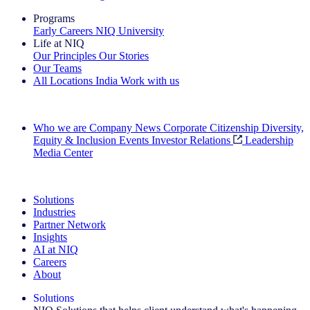
Programs
Early Careers
NIQ University
Life at NIQ
Our Principles
Our Stories
Our Teams
All Locations
India
Work with us
Search All Jobs
Who we are
Company News
Corporate Citizenship
Diversity,
Equity & Inclusion
Events
Investor Relations
Leadership
Media Center
See how we deliver the Full View
Solutions
Industries
Partner Network
Insights
AI at NIQ
Careers
About
Solutions