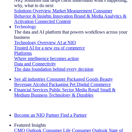
NIQ Solutions that helps client understand what's happening,
why, what to do next
Solutions Overview
Market Measurement
Consumer
Behavior & Insights
Innovation
Brand & Media
Analytics &
Activation
Connected Content
Technology
The data and AI platform that powers workflows across your
business
Technology Overview
AI at NIQ
Trusted AI for a new era of commerce
Platforms
Where intelligence becomes action
Data and Connectivity
The data foundation behind every decision
See all industries
Consumer Packaged Goods
Beauty
Beverage Alcohol
Packaging
Pet
Digital Commerce
Financial Services
Public Sector
Media
Retail
Small &
Medium Business
Technology & Durables
Explore Our Success Stories
Become an NIQ Partner
Find a Partner
Featured Insights
CMO Outlook
Consumer Life
Consumer Outlook
State of