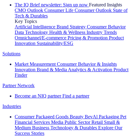
The IQ Brief newsletter: Sign up now
Featured Insights
CMO Outlook
Consumer Life
Consumer Outlook
State of
Tech & Durables
Key Topics
Artificial Intelligence
Brand Strategy
Consumer Behavior
Data Technology
Health & Wellness
Industry Trends
Omnichannel/E-commerce
Pricing & Promotion
Product
Innovation
Sustainability/ESG
Solutions
Market Measurement
Consumer Behavior & Insights
Innovation
Brand & Media
Analytics & Activation
Product
Finder
Partner Network
Become an NIQ partner
Find a partner
Industries
Consumer Packaged Goods
Beauty
BevAl
Packaging
Pet
Financial Services
Media
Public Sector
Retail
Small &
Medium Business
Technology & Durables
Explore Our
Success Stories