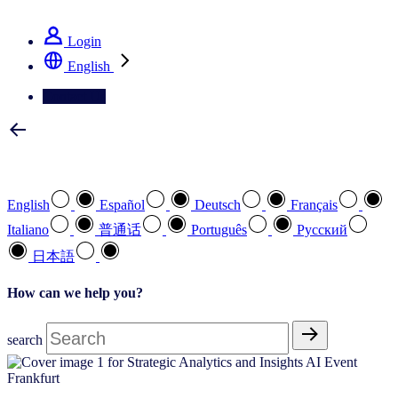
See how we deliver the Full View
Login
English
Contact Us
Select your preferred language
English
Español
Deutsch
Français
Italiano
普通话
Português
Pусский
日本語
How can we help you?
search