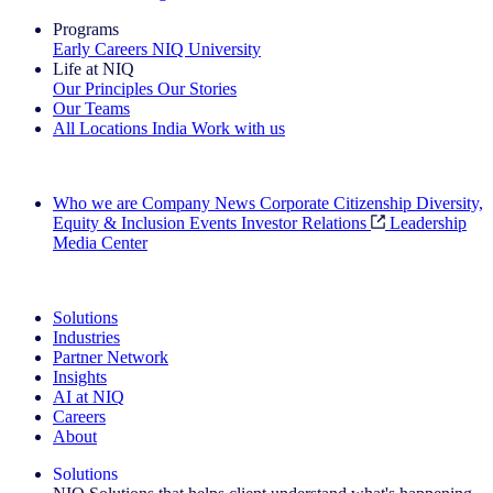
Programs
Early Careers
NIQ University
Life at NIQ
Our Principles
Our Stories
Our Teams
All Locations
India
Work with us
Search All Jobs
Who we are
Company News
Corporate Citizenship
Diversity,
Equity & Inclusion
Events
Investor Relations
Leadership
Media Center
See how we deliver the Full View
Solutions
Industries
Partner Network
Insights
AI at NIQ
Careers
About
Solutions