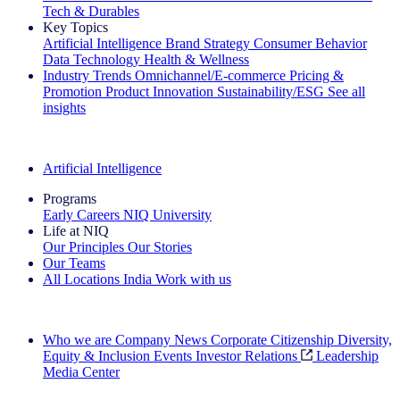
Tech & Durables
Key Topics
Artificial Intelligence
Brand Strategy
Consumer Behavior
Data Technology
Health & Wellness
Industry Trends
Omnichannel/E-commerce
Pricing &
Promotion
Product Innovation
Sustainability/ESG
See all
insights
The IQ Brief Newsletter: Sign up now
Artificial Intelligence
Programs
Early Careers
NIQ University
Life at NIQ
Our Principles
Our Stories
Our Teams
All Locations
India
Work with us
Search All Jobs
Who we are
Company News
Corporate Citizenship
Diversity,
Equity & Inclusion
Events
Investor Relations
Leadership
Media Center