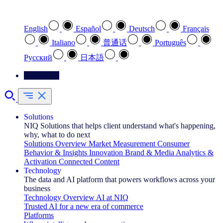
Select your preferred language
English
Español
Deutsch
Français
Italiano
普通话
Português
Pусский
日本語
Contact Us
Solutions
NIQ Solutions that helps client understand what's happening,
why, what to do next
Solutions Overview
Market Measurement
Consumer
Behavior & Insights
Innovation
Brand & Media
Analytics &
Activation
Connected Content
Technology
The data and AI platform that powers workflows across your
business
Technology Overview
AI at NIQ
Trusted AI for a new era of commerce
Platforms