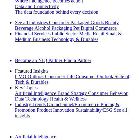
Where intelligence becomes action
Data and Connectivity
The data foundation behind every decision
See all industries
Consumer Packaged Goods
Beauty
Beverage Alcohol
Packaging
Pet
Digital Commerce
Financial Services
Public Sector
Media
Retail
Small &
Medium Business
Technology & Durables
Explore Our Success Stories
Become an NIQ Partner
Find a Partner
Featured Insights
CMO Outlook
Consumer Life
Consumer Outlook
State of
Tech & Durables
Key Topics
Artificial Intelligence
Brand Strategy
Consumer Behavior
Data Technology
Health & Wellness
Industry Trends
Omnichannel/E-commerce
Pricing &
Promotion
Product Innovation
Sustainability/ESG
See all
insights
The IQ Brief Newsletter: Sign up now
Artificial Intelligence