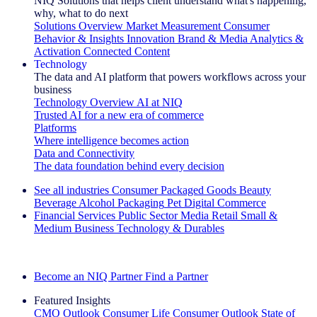
NIQ Solutions that helps client understand what's happening,
why, what to do next
Solutions Overview
Market Measurement
Consumer
Behavior & Insights
Innovation
Brand & Media
Analytics &
Activation
Connected Content
Technology
The data and AI platform that powers workflows across your
business
Technology Overview
AI at NIQ
Trusted AI for a new era of commerce
Platforms
Where intelligence becomes action
Data and Connectivity
The data foundation behind every decision
See all industries
Consumer Packaged Goods
Beauty
Beverage Alcohol
Packaging
Pet
Digital Commerce
Financial Services
Public Sector
Media
Retail
Small &
Medium Business
Technology & Durables
Explore Our Success Stories
Become an NIQ Partner
Find a Partner
Featured Insights
CMO Outlook
Consumer Life
Consumer Outlook
State of