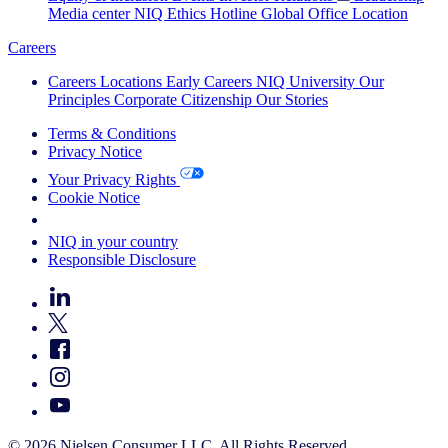
Media center
NIQ Ethics Hotline
Global Office Location
Careers
Careers
Locations
Early Careers
NIQ University
Our
Principles
Corporate Citizenship
Our Stories
Terms & Conditions
Privacy Notice
Your Privacy Rights
Cookie Notice
Your Cookie Choices
NIQ in your country
Responsible Disclosure
© 2026 Nielsen Consumer LLC. All Rights Reserved.