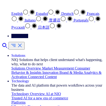
Select your preferred language
English
Español
Deutsch
Français
Italiano
普通话
Português
Pусский
日本語
Contact Us
Solutions
NIQ Solutions that helps client understand what's happening,
why, what to do next
Solutions Overview
Market Measurement
Consumer
Behavior & Insights
Innovation
Brand & Media
Analytics &
Activation
Connected Content
Technology
The data and AI platform that powers workflows across your
business
Technology Overview
AI at NIQ
Trusted AI for a new era of commerce
Platforms