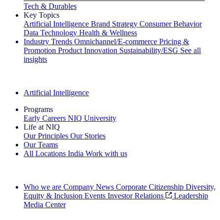
Tech & Durables
Key Topics
Artificial Intelligence
Brand Strategy
Consumer Behavior
Data Technology
Health & Wellness
Industry Trends
Omnichannel/E-commerce
Pricing &
Promotion
Product Innovation
Sustainability/ESG
See all
insights
The IQ Brief Newsletter: Sign up now
Artificial Intelligence
Programs
Early Careers
NIQ University
Life at NIQ
Our Principles
Our Stories
Our Teams
All Locations
India
Work with us
Search All Jobs
Who we are
Company News
Corporate Citizenship
Diversity,
Equity & Inclusion
Events
Investor Relations
Leadership
Media Center