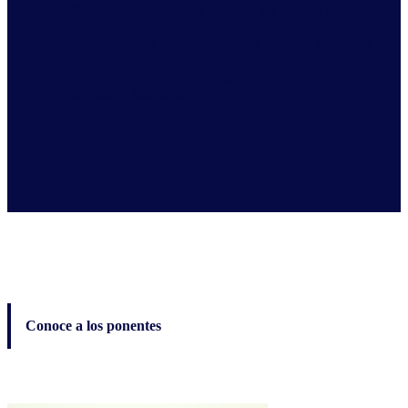
El perfil del comprador digital y sus nuevos hábitos
de consumo.
Los momentos clave del año que disparan las ventas
online.
Los nuevos modelos de negocio que están
marcando tendencia.
Conoce a los ponentes