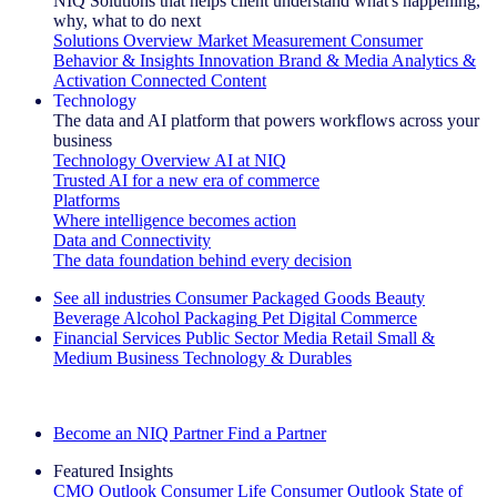
NIQ Solutions that helps client understand what's happening,
why, what to do next
Solutions Overview
Market Measurement
Consumer
Behavior & Insights
Innovation
Brand & Media
Analytics &
Activation
Connected Content
Technology
The data and AI platform that powers workflows across your
business
Technology Overview
AI at NIQ
Trusted AI for a new era of commerce
Platforms
Where intelligence becomes action
Data and Connectivity
The data foundation behind every decision
See all industries
Consumer Packaged Goods
Beauty
Beverage Alcohol
Packaging
Pet
Digital Commerce
Financial Services
Public Sector
Media
Retail
Small &
Medium Business
Technology & Durables
Explore Our Success Stories
Become an NIQ Partner
Find a Partner
Featured Insights
CMO Outlook
Consumer Life
Consumer Outlook
State of