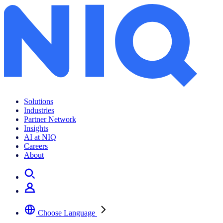
Solutions
Industries
Partner Network
Insights
AI at NIQ
Careers
About
Choose Language