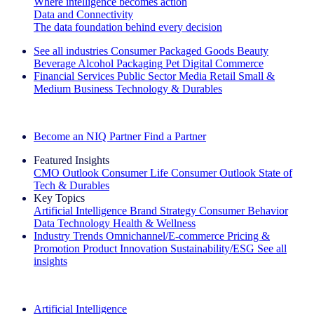
Where intelligence becomes action
Data and Connectivity
The data foundation behind every decision
See all industries
Consumer Packaged Goods
Beauty
Beverage Alcohol
Packaging
Pet
Digital Commerce
Financial Services
Public Sector
Media
Retail
Small &
Medium Business
Technology & Durables
Explore Our Success Stories
Become an NIQ Partner
Find a Partner
Featured Insights
CMO Outlook
Consumer Life
Consumer Outlook
State of
Tech & Durables
Key Topics
Artificial Intelligence
Brand Strategy
Consumer Behavior
Data Technology
Health & Wellness
Industry Trends
Omnichannel/E-commerce
Pricing &
Promotion
Product Innovation
Sustainability/ESG
See all
insights
The IQ Brief Newsletter: Sign up now
Artificial Intelligence