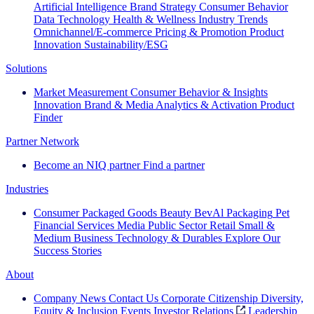
Artificial Intelligence
Brand Strategy
Consumer Behavior
Data Technology
Health & Wellness
Industry Trends
Omnichannel/E-commerce
Pricing & Promotion
Product
Innovation
Sustainability/ESG
Solutions
Market Measurement
Consumer Behavior & Insights
Innovation
Brand & Media
Analytics & Activation
Product
Finder
Partner Network
Become an NIQ partner
Find a partner
Industries
Consumer Packaged Goods
Beauty
BevAl
Packaging
Pet
Financial Services
Media
Public Sector
Retail
Small &
Medium Business
Technology & Durables
Explore Our
Success Stories
About
Company News
Contact Us
Corporate Citizenship
Diversity,
Equity & Inclusion
Events
Investor Relations
Leadership