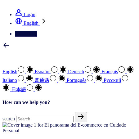
See how we deliver the Full View
Login
English
Contact Us
Select your preferred language
English
Español
Deutsch
Français
Italiano
普通话
Português
Pусский
日本語
How can we help you?
search