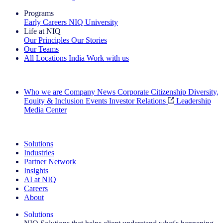
Programs
Early Careers
NIQ University
Life at NIQ
Our Principles
Our Stories
Our Teams
All Locations
India
Work with us
Search All Jobs
Who we are
Company News
Corporate Citizenship
Diversity,
Equity & Inclusion
Events
Investor Relations
Leadership
Media Center
See how we deliver the Full View
Solutions
Industries
Partner Network
Insights
AI at NIQ
Careers
About
Solutions