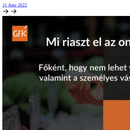
21
June
2022