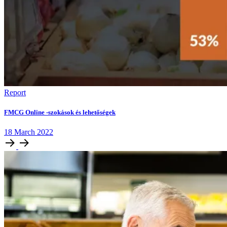
Report
FMCG Online -szokások és lehetőségek
18
March
2022