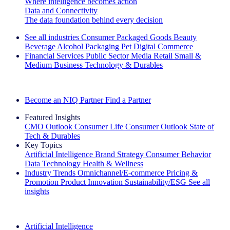
Where intelligence becomes action
Data and Connectivity
The data foundation behind every decision
See all industries
Consumer Packaged Goods
Beauty
Beverage Alcohol
Packaging
Pet
Digital Commerce
Financial Services
Public Sector
Media
Retail
Small &
Medium Business
Technology & Durables
Explore Our Success Stories
Become an NIQ Partner
Find a Partner
Featured Insights
CMO Outlook
Consumer Life
Consumer Outlook
State of
Tech & Durables
Key Topics
Artificial Intelligence
Brand Strategy
Consumer Behavior
Data Technology
Health & Wellness
Industry Trends
Omnichannel/E-commerce
Pricing &
Promotion
Product Innovation
Sustainability/ESG
See all
insights
The IQ Brief Newsletter: Sign up now
Artificial Intelligence