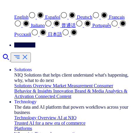
Select your preferred language
English
Español
Deutsch
Français
Italiano
普通话
Português
Pусский
日本語
Contact Us
Solutions
NIQ Solutions that helps client understand what's happening,
why, what to do next
Solutions Overview
Market Measurement
Consumer
Behavior & Insights
Innovation
Brand & Media
Analytics &
Activation
Connected Content
Technology
The data and AI platform that powers workflows across your
business
Technology Overview
AI at NIQ
Trusted AI for a new era of commerce
Platforms