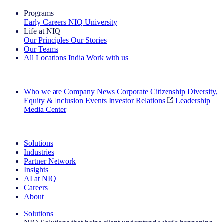
Programs
Early Careers
NIQ University
Life at NIQ
Our Principles
Our Stories
Our Teams
All Locations
India
Work with us
Search All Jobs
Who we are
Company News
Corporate Citizenship
Diversity,
Equity & Inclusion
Events
Investor Relations
Leadership
Media Center
See how we deliver the Full View
Solutions
Industries
Partner Network
Insights
AI at NIQ
Careers
About
Solutions