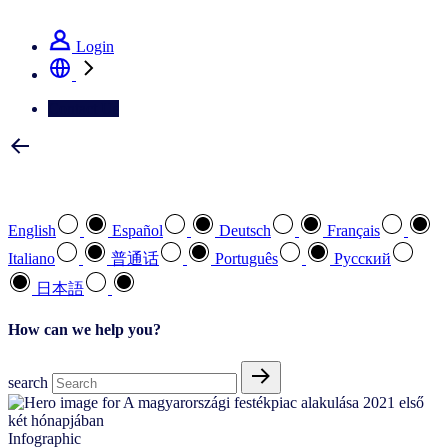
See how we deliver the Full View
Login
Contact Us
Select your preferred language
English
Español
Deutsch
Français
Italiano
普通话
Português
Pусский
日本語
How can we help you?
search
Infographic