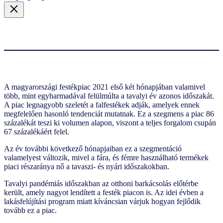
A magyarországi festékpiac 2021 első két hónapjában valamivel
több, mint egyharmadával felülmúlta a tavalyi év azonos időszakát.
A piac legnagyobb szeletét a falfestékek adják, amelyek ennek
megfelelően hasonló tendenciát mutatnak. Ez a szegmens a piac 86
százalékát teszi ki volumen alapon, viszont a teljes forgalom csupán
67 százalékáért felel.
Az év további következő hónapjaiban ez a szegmentáció
valamelyest változik, mivel a fára, és fémre használható termékek
piaci részaránya nő a tavaszi- és nyári időszakokban.
Tavalyi pandémiás időszakban az otthoni barkácsolás előtérbe
került, amely nagyot lendített a festék piacon is. Az idei évben a
lakásfelújítási program miatt kíváncsian várjuk hogyan fejlődik
tovább ez a piac.