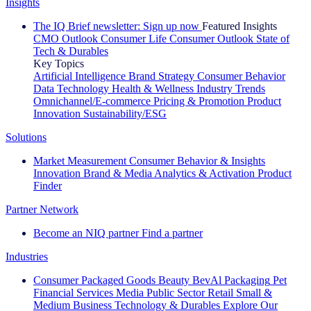
Insights
The IQ Brief newsletter: Sign up now
Featured Insights
CMO Outlook
Consumer Life
Consumer Outlook
State of
Tech & Durables
Key Topics
Artificial Intelligence
Brand Strategy
Consumer Behavior
Data Technology
Health & Wellness
Industry Trends
Omnichannel/E-commerce
Pricing & Promotion
Product
Innovation
Sustainability/ESG
Solutions
Market Measurement
Consumer Behavior & Insights
Innovation
Brand & Media
Analytics & Activation
Product
Finder
Partner Network
Become an NIQ partner
Find a partner
Industries
Consumer Packaged Goods
Beauty
BevAl
Packaging
Pet
Financial Services
Media
Public Sector
Retail
Small &
Medium Business
Technology & Durables
Explore Our