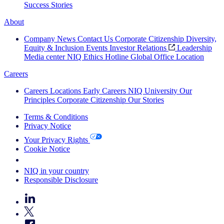
Success Stories
About
Company News
Contact Us
Corporate Citizenship
Diversity,
Equity & Inclusion
Events
Investor Relations
Leadership
Media center
NIQ Ethics Hotline
Global Office Location
Careers
Careers
Locations
Early Careers
NIQ University
Our
Principles
Corporate Citizenship
Our Stories
Terms & Conditions
Privacy Notice
Your Privacy Rights
Cookie Notice
Your Cookie Choices
NIQ in your country
Responsible Disclosure