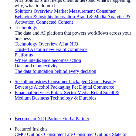
NIQ Solutions that helps client understand what's happening,
why, what to do next
Solutions Overview
Market Measurement
Consumer
Behavior & Insights
Innovation
Brand & Media
Analytics &
Activation
Connected Content
Technology
The data and AI platform that powers workflows across your
business
Technology Overview
AI at NIQ
Trusted AI for a new era of commerce
Platforms
Where intelligence becomes action
Data and Connectivity
The data foundation behind every decision
See all industries
Consumer Packaged Goods
Beauty
Beverage Alcohol
Packaging
Pet
Digital Commerce
Financial Services
Public Sector
Media
Retail
Small &
Medium Business
Technology & Durables
Explore Our Success Stories
Become an NIQ Partner
Find a Partner
Featured Insights
CMO Outlook
Consumer Life
Consumer Outlook
State of