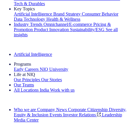
Tech & Durables
Key Topics
Artificial Intelligence
Brand Strategy
Consumer Behavior
Data Technology
Health & Wellness
Industry Trends
Omnichannel/E-commerce
Pricing &
Promotion
Product Innovation
Sustainability/ESG
See all
insights
The IQ Brief Newsletter: Sign up now
Artificial Intelligence
Programs
Early Careers
NIQ University
Life at NIQ
Our Principles
Our Stories
Our Teams
All Locations
India
Work with us
Search All Jobs
Who we are
Company News
Corporate Citizenship
Diversity,
Equity & Inclusion
Events
Investor Relations
Leadership
Media Center