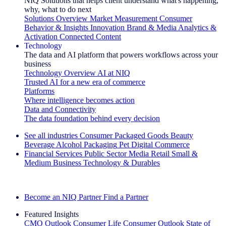
NIQ Solutions that helps client understand what's happening,
why, what to do next
Solutions Overview
Market Measurement
Consumer
Behavior & Insights
Innovation
Brand & Media
Analytics &
Activation
Connected Content
Technology
The data and AI platform that powers workflows across your
business
Technology Overview
AI at NIQ
Trusted AI for a new era of commerce
Platforms
Where intelligence becomes action
Data and Connectivity
The data foundation behind every decision
See all industries
Consumer Packaged Goods
Beauty
Beverage Alcohol
Packaging
Pet
Digital Commerce
Financial Services
Public Sector
Media
Retail
Small &
Medium Business
Technology & Durables
Explore Our Success Stories
Become an NIQ Partner
Find a Partner
Featured Insights
CMO Outlook
Consumer Life
Consumer Outlook
State of