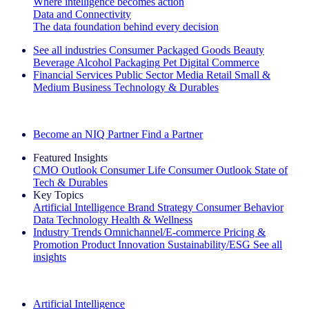
Where intelligence becomes action
Data and Connectivity
The data foundation behind every decision
See all industries
Consumer Packaged Goods
Beauty
Beverage Alcohol
Packaging
Pet
Digital Commerce
Financial Services
Public Sector
Media
Retail
Small &
Medium Business
Technology & Durables
Explore Our Success Stories
Become an NIQ Partner
Find a Partner
Featured Insights
CMO Outlook
Consumer Life
Consumer Outlook
State of
Tech & Durables
Key Topics
Artificial Intelligence
Brand Strategy
Consumer Behavior
Data Technology
Health & Wellness
Industry Trends
Omnichannel/E-commerce
Pricing &
Promotion
Product Innovation
Sustainability/ESG
See all
insights
The IQ Brief Newsletter: Sign up now
Artificial Intelligence