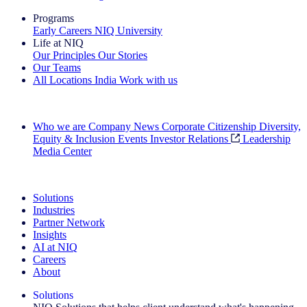
Programs
Early Careers
NIQ University
Life at NIQ
Our Principles
Our Stories
Our Teams
All Locations
India
Work with us
Search All Jobs
Who we are
Company News
Corporate Citizenship
Diversity,
Equity & Inclusion
Events
Investor Relations
Leadership
Media Center
See how we deliver the Full View
Solutions
Industries
Partner Network
Insights
AI at NIQ
Careers
About
Solutions