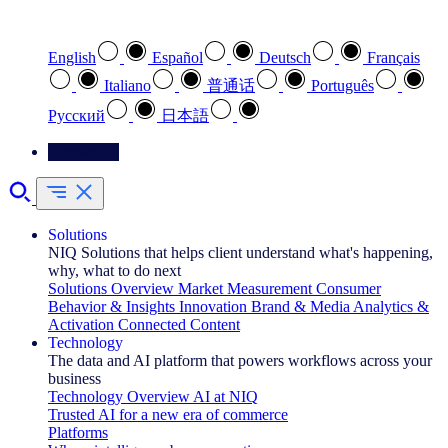
Select your preferred language
English
Español
Deutsch
Français
Italiano
普通话
Português
Pусский
日本語
Contact Us
Solutions
NIQ Solutions that helps client understand what's happening,
why, what to do next
Solutions Overview
Market Measurement
Consumer
Behavior & Insights
Innovation
Brand & Media
Analytics &
Activation
Connected Content
Technology
The data and AI platform that powers workflows across your
business
Technology Overview
AI at NIQ
Trusted AI for a new era of commerce
Platforms