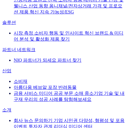
웰니스
산업 동향
옴니채널/전자상거래
가격 및 프로모
션
제품 혁신
지속 가능성/ESG
솔루션
시장 측정
소비자 행동 및 인사이트
혁신
브랜드 & 미디
어
분석 및 활성화
제품 찾기
파트너 네트워크
NIQ 파트너가 되세요
파트너 찾기
산업
소비재
아름다움
베브알
포장
반려동물
금융 서비스
미디어
공공 부문
소매
중소기업
기술 및 내
구재
우리의 성공 사례를 탐험해보세요
소개
회사 뉴스
문의하기
기업 시민권
다양성, 형평성 및 포용
이벤트
투자자 관계
리더십
미디어 센터