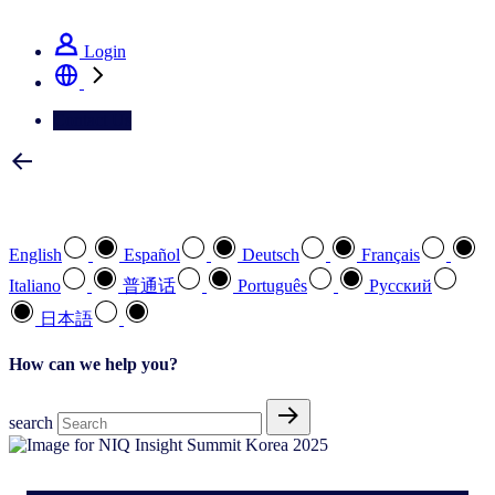
See how we deliver the Full View
Login
Contact Us
Select your preferred language
English
Español
Deutsch
Français
Italiano
普通话
Português
Pусский
日本語
How can we help you?
search