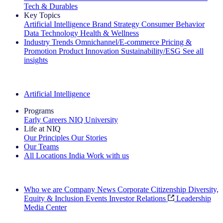
Tech & Durables
Key Topics
Artificial Intelligence
Brand Strategy
Consumer Behavior
Data Technology
Health & Wellness
Industry Trends
Omnichannel/E-commerce
Pricing &
Promotion
Product Innovation
Sustainability/ESG
See all
insights
The IQ Brief Newsletter: Sign up now
Artificial Intelligence
Programs
Early Careers
NIQ University
Life at NIQ
Our Principles
Our Stories
Our Teams
All Locations
India
Work with us
Search All Jobs
Who we are
Company News
Corporate Citizenship
Diversity,
Equity & Inclusion
Events
Investor Relations
Leadership
Media Center