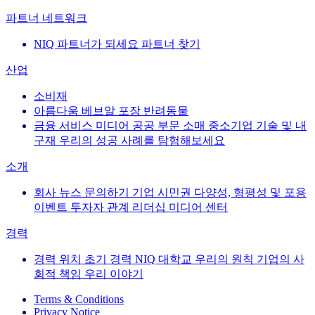
파트너 네트워크
NIQ 파트너가 되세요
파트너 찾기
산업
소비재
아름다움
베브알
포장
반려동물
금융 서비스
미디어
공공 부문
소매
중소기업
기술 및 내
구재
우리의 성공 사례를 탐험해보세요
소개
회사 뉴스
문의하기
기업 시민권
다양성, 형평성 및 포용
이벤트
투자자 관계
리더십
미디어 센터
경력
경력
위치
초기 경력
NIQ 대학교
우리의 원칙
기업의 사
회적 책임
우리 이야기
Terms & Conditions
Privacy Notice