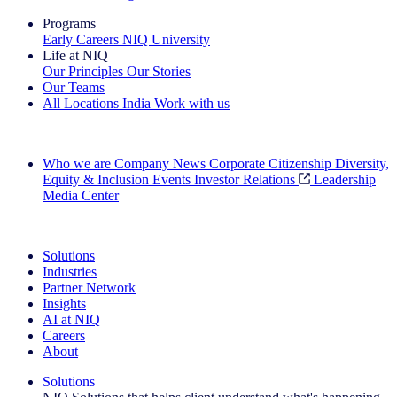
Programs
Early Careers
NIQ University
Life at NIQ
Our Principles
Our Stories
Our Teams
All Locations
India
Work with us
Search All Jobs
Who we are
Company News
Corporate Citizenship
Diversity,
Equity & Inclusion
Events
Investor Relations
Leadership
Media Center
See how we deliver the Full View
Solutions
Industries
Partner Network
Insights
AI at NIQ
Careers
About
Solutions