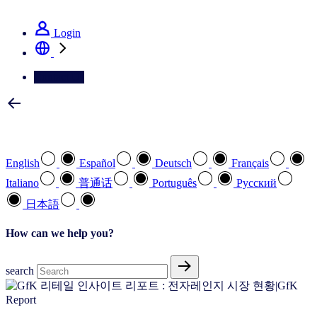
See how we deliver the Full View
Login
Contact Us
Select your preferred language
English
Español
Deutsch
Français
Italiano
普通话
Português
Pусский
日本語
How can we help you?
search
Report