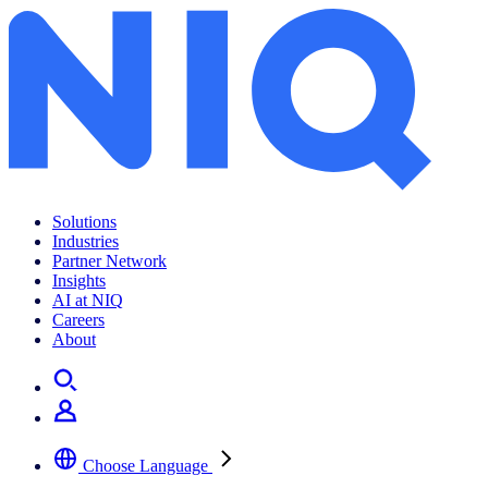
GfK 리테일 인사이트 리포트 : 전자레인지 시장 현황|GfK
Solutions
Industries
Partner Network
Insights
AI at NIQ
Careers
About
Choose Language