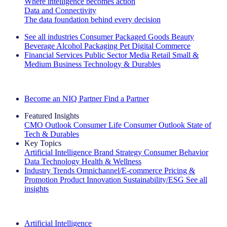
Where intelligence becomes action
Data and Connectivity
The data foundation behind every decision
See all industries
Consumer Packaged Goods
Beauty
Beverage Alcohol
Packaging
Pet
Digital Commerce
Financial Services
Public Sector
Media
Retail
Small &
Medium Business
Technology & Durables
Explore Our Success Stories
Become an NIQ Partner
Find a Partner
Featured Insights
CMO Outlook
Consumer Life
Consumer Outlook
State of
Tech & Durables
Key Topics
Artificial Intelligence
Brand Strategy
Consumer Behavior
Data Technology
Health & Wellness
Industry Trends
Omnichannel/E-commerce
Pricing &
Promotion
Product Innovation
Sustainability/ESG
See all
insights
The IQ Brief Newsletter: Sign up now
Artificial Intelligence