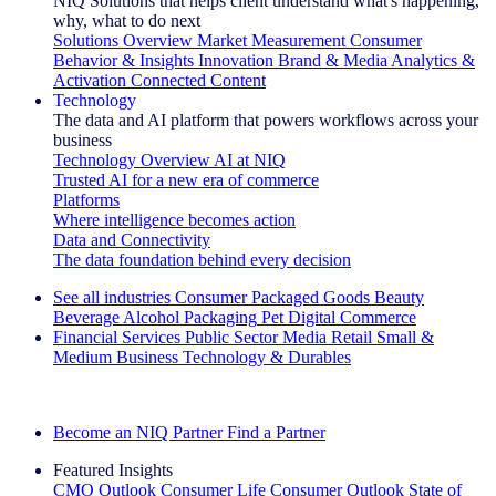
NIQ Solutions that helps client understand what's happening,
why, what to do next
Solutions Overview
Market Measurement
Consumer
Behavior & Insights
Innovation
Brand & Media
Analytics &
Activation
Connected Content
Technology
The data and AI platform that powers workflows across your
business
Technology Overview
AI at NIQ
Trusted AI for a new era of commerce
Platforms
Where intelligence becomes action
Data and Connectivity
The data foundation behind every decision
See all industries
Consumer Packaged Goods
Beauty
Beverage Alcohol
Packaging
Pet
Digital Commerce
Financial Services
Public Sector
Media
Retail
Small &
Medium Business
Technology & Durables
Explore Our Success Stories
Become an NIQ Partner
Find a Partner
Featured Insights
CMO Outlook
Consumer Life
Consumer Outlook
State of