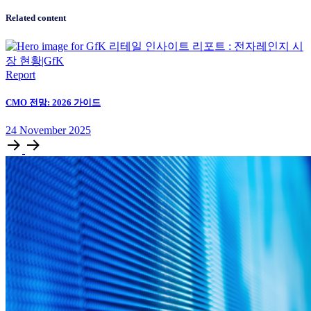
Related content
Report
CMO 전망: 2026 가이드
24
November
2025