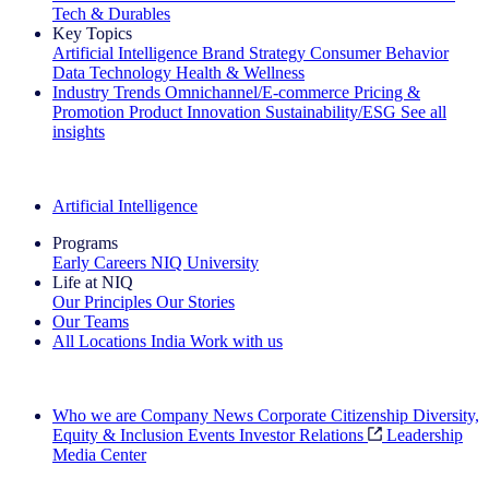
Tech & Durables
Key Topics
Artificial Intelligence
Brand Strategy
Consumer Behavior
Data Technology
Health & Wellness
Industry Trends
Omnichannel/E-commerce
Pricing &
Promotion
Product Innovation
Sustainability/ESG
See all
insights
The IQ Brief Newsletter: Sign up now
Artificial Intelligence
Programs
Early Careers
NIQ University
Life at NIQ
Our Principles
Our Stories
Our Teams
All Locations
India
Work with us
Search All Jobs
Who we are
Company News
Corporate Citizenship
Diversity,
Equity & Inclusion
Events
Investor Relations
Leadership
Media Center