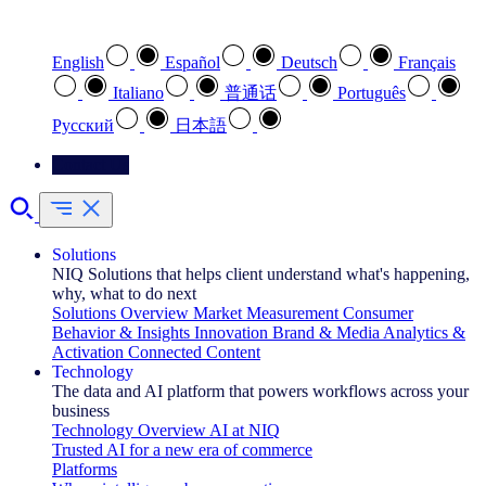
Select your preferred language
English
Español
Deutsch
Français
Italiano
普通话
Português
Pусский
日本語
Contact Us
Solutions
NIQ Solutions that helps client understand what's happening,
why, what to do next
Solutions Overview
Market Measurement
Consumer
Behavior & Insights
Innovation
Brand & Media
Analytics &
Activation
Connected Content
Technology
The data and AI platform that powers workflows across your
business
Technology Overview
AI at NIQ
Trusted AI for a new era of commerce
Platforms