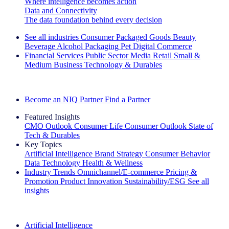
Where intelligence becomes action
Data and Connectivity
The data foundation behind every decision
See all industries
Consumer Packaged Goods
Beauty
Beverage Alcohol
Packaging
Pet
Digital Commerce
Financial Services
Public Sector
Media
Retail
Small &
Medium Business
Technology & Durables
Explore Our Success Stories
Become an NIQ Partner
Find a Partner
Featured Insights
CMO Outlook
Consumer Life
Consumer Outlook
State of
Tech & Durables
Key Topics
Artificial Intelligence
Brand Strategy
Consumer Behavior
Data Technology
Health & Wellness
Industry Trends
Omnichannel/E-commerce
Pricing &
Promotion
Product Innovation
Sustainability/ESG
See all
insights
The IQ Brief Newsletter: Sign up now
Artificial Intelligence