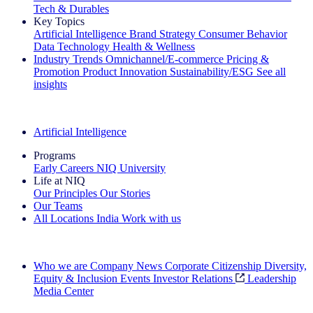
Tech & Durables
Key Topics
Artificial Intelligence
Brand Strategy
Consumer Behavior
Data Technology
Health & Wellness
Industry Trends
Omnichannel/E-commerce
Pricing &
Promotion
Product Innovation
Sustainability/ESG
See all
insights
The IQ Brief Newsletter: Sign up now
Artificial Intelligence
Programs
Early Careers
NIQ University
Life at NIQ
Our Principles
Our Stories
Our Teams
All Locations
India
Work with us
Search All Jobs
Who we are
Company News
Corporate Citizenship
Diversity,
Equity & Inclusion
Events
Investor Relations
Leadership
Media Center