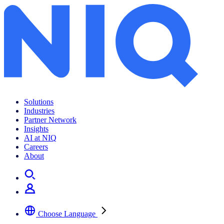
GfK, 2022년 국내 가전 시장 성장률 발표
Solutions
Industries
Partner Network
Insights
AI at NIQ
Careers
About
Choose Language