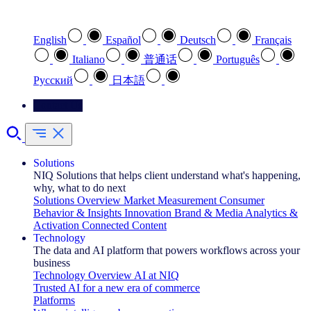
Select your preferred language
English
Español
Deutsch
Français
Italiano
普通话
Português
Pусский
日本語
Contact Us
Solutions
NIQ Solutions that helps client understand what's happening,
why, what to do next
Solutions Overview
Market Measurement
Consumer
Behavior & Insights
Innovation
Brand & Media
Analytics &
Activation
Connected Content
Technology
The data and AI platform that powers workflows across your
business
Technology Overview
AI at NIQ
Trusted AI for a new era of commerce
Platforms