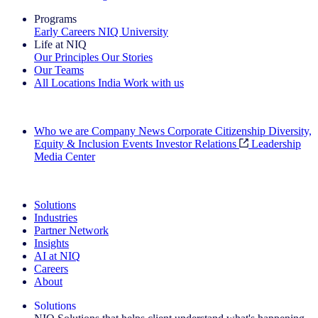
Programs
Early Careers
NIQ University
Life at NIQ
Our Principles
Our Stories
Our Teams
All Locations
India
Work with us
Search All Jobs
Who we are
Company News
Corporate Citizenship
Diversity,
Equity & Inclusion
Events
Investor Relations
Leadership
Media Center
See how we deliver the Full View
Solutions
Industries
Partner Network
Insights
AI at NIQ
Careers
About
Solutions