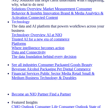
NIQ Solutions that helps client understand what's happening,
why, what to do next
Solutions Overview
Market Measurement
Consumer
Behavior & Insights
Innovation
Brand & Media
Analytics &
Activation
Connected Content
Technology
The data and AI platform that powers workflows across your
business
Technology Overview
AI at NIQ
Trusted AI for a new era of commerce
Platforms
Where intelligence becomes action
Data and Connectivity
The data foundation behind every decision
See all industries
Consumer Packaged Goods
Beauty
Beverage Alcohol
Packaging
Pet
Digital Commerce
Financial Services
Public Sector
Media
Retail
Small &
Medium Business
Technology & Durables
Explore Our Success Stories
Become an NIQ Partner
Find a Partner
Featured Insights
CMO Outlook
Consumer Life
Consumer Outlook
State of