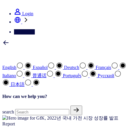
See how we deliver the Full View
Login
Contact Us
Select your preferred language
English
Español
Deutsch
Français
Italiano
普通话
Português
Pусский
日本語
How can we help you?
search
Report