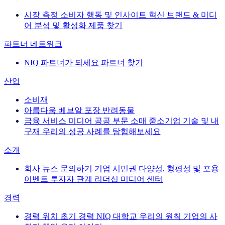
시장 측정
소비자 행동 및 인사이트
혁신
브랜드 & 미디
어
분석 및 활성화
제품 찾기
파트너 네트워크
NIQ 파트너가 되세요
파트너 찾기
산업
소비재
아름다움
베브알
포장
반려동물
금융 서비스
미디어
공공 부문
소매
중소기업
기술 및 내
구재
우리의 성공 사례를 탐험해보세요
소개
회사 뉴스
문의하기
기업 시민권
다양성, 형평성 및 포용
이벤트
투자자 관계
리더십
미디어 센터
경력
경력
위치
초기 경력
NIQ 대학교
우리의 원칙
기업의 사