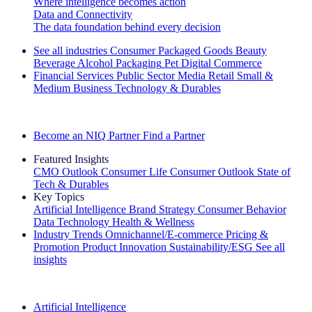
Where intelligence becomes action
Data and Connectivity
The data foundation behind every decision
See all industries
Consumer Packaged Goods
Beauty
Beverage Alcohol
Packaging
Pet
Digital Commerce
Financial Services
Public Sector
Media
Retail
Small &
Medium Business
Technology & Durables
Explore Our Success Stories
Become an NIQ Partner
Find a Partner
Featured Insights
CMO Outlook
Consumer Life
Consumer Outlook
State of
Tech & Durables
Key Topics
Artificial Intelligence
Brand Strategy
Consumer Behavior
Data Technology
Health & Wellness
Industry Trends
Omnichannel/E-commerce
Pricing &
Promotion
Product Innovation
Sustainability/ESG
See all
insights
The IQ Brief Newsletter: Sign up now
Artificial Intelligence