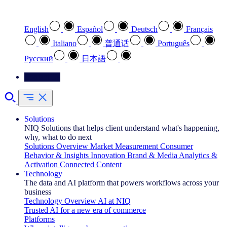
Select your preferred language
English
Español
Deutsch
Français
Italiano
普通话
Português
Pусский
日本語
Contact Us
Solutions
NIQ Solutions that helps client understand what's happening,
why, what to do next
Solutions Overview
Market Measurement
Consumer
Behavior & Insights
Innovation
Brand & Media
Analytics &
Activation
Connected Content
Technology
The data and AI platform that powers workflows across your
business
Technology Overview
AI at NIQ
Trusted AI for a new era of commerce
Platforms