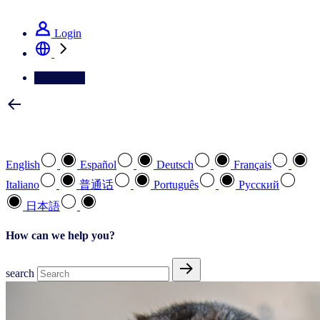
See how we deliver the Full View
Login
Contact Us
Select your preferred language
English
Español
Deutsch
Français
Italiano
普通话
Português
Pусский
日本語
How can we help you?
search