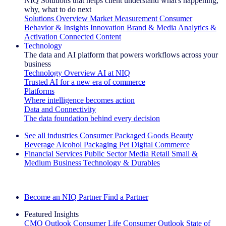
NIQ Solutions that helps client understand what's happening,
why, what to do next
Solutions Overview
Market Measurement
Consumer
Behavior & Insights
Innovation
Brand & Media
Analytics &
Activation
Connected Content
Technology
The data and AI platform that powers workflows across your
business
Technology Overview
AI at NIQ
Trusted AI for a new era of commerce
Platforms
Where intelligence becomes action
Data and Connectivity
The data foundation behind every decision
See all industries
Consumer Packaged Goods
Beauty
Beverage Alcohol
Packaging
Pet
Digital Commerce
Financial Services
Public Sector
Media
Retail
Small &
Medium Business
Technology & Durables
Explore Our Success Stories
Become an NIQ Partner
Find a Partner
Featured Insights
CMO Outlook
Consumer Life
Consumer Outlook
State of