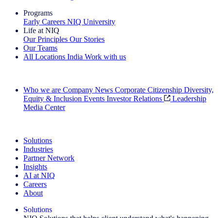
Programs
Early Careers
NIQ University
Life at NIQ
Our Principles
Our Stories
Our Teams
All Locations
India
Work with us
Search All Jobs
Who we are
Company News
Corporate Citizenship
Diversity,
Equity & Inclusion
Events
Investor Relations
Leadership
Media Center
See how we deliver the Full View
Solutions
Industries
Partner Network
Insights
AI at NIQ
Careers
About
Solutions