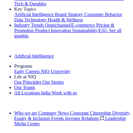
Tech & Durables
Key Topics
Artificial Intelligence
Brand Strategy
Consumer Behavior
Data Technology
Health & Wellness
Industry Trends
Omnichannel/E-commerce
Pricing &
Promotion
Product Innovation
Sustainability/ESG
See all
insights
The IQ Brief Newsletter: Sign up now
Artificial Intelligence
Programs
Early Careers
NIQ University
Life at NIQ
Our Principles
Our Stories
Our Teams
All Locations
India
Work with us
Search All Jobs
Who we are
Company News
Corporate Citizenship
Diversity,
Equity & Inclusion
Events
Investor Relations
Leadership
Media Center