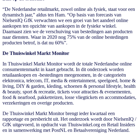
“De Nederlandse retailmarkt, zowel online als fysiek, staat voor een
dynamisch jaar,” aldus ten Ham. “Op basis van forecasts van
NielsenIQ GfK verwachten we een groei van het aandeel online
aankopen ten opzichte van aankopen in de fysieke winkel.
Daarnaast zien we de verschuiving van bestedingen aan producten
naar diensten. Waar in 2020 nog 75% van de online bestedingen
producten betrof, is dat nu 60%”.
De Thuiswinkel Markt Monitor
In Thuiswinkel Markt Monitor wordt de totale Nederlandse online
consumentenmarkt in kaart gebracht. In dit onderzoek worden
retailaankopen en -bestedingen meegenomen, in de categorieën
elektronica, telecom, IT, media & entertainment, speelgoed, home &
living, DIY & garden, kleding, schoenen & personal lifestyle, health
& beauty, sport & recreatie, tickets voor attracties & evenementen,
food & nearfood, pakketreizen, losse vliegtickets en accommodaties,
verzekeringen en overige producten.
De Thuiswinkel Markt Monitor brengt ieder kwartaal een
rapportage en persbericht uit. Het onderzoek wordt door NielsenIQ /
GfK uitgevoerd, in opdracht van Thuiswinkel.org en Retail Insiders
en in samenwerking met PostNL en Betaalvereniging Nederland.