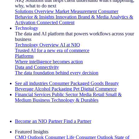
NIQ Solutions that helps client understand what's happening,
why, what to do next
Solutions Overview
Market Measurement
Consumer
Behavior & Insights
Innovation
Brand & Media
Analytics &
Activation
Connected Content
Technology
The data and AI platform that powers workflows across your
business
Technology Overview
AI at NIQ
Trusted AI for a new era of commerce
Platforms
Where intelligence becomes action
Data and Connectivity
The data foundation behind every decision
See all industries
Consumer Packaged Goods
Beauty
Beverage Alcohol
Packaging
Pet
Digital Commerce
Financial Services
Public Sector
Media
Retail
Small &
Medium Business
Technology & Durables
Explore Our Success Stories
Become an NIQ Partner
Find a Partner
Featured Insights
CMO Outlook
Consumer Life
Consumer Outlook
State of