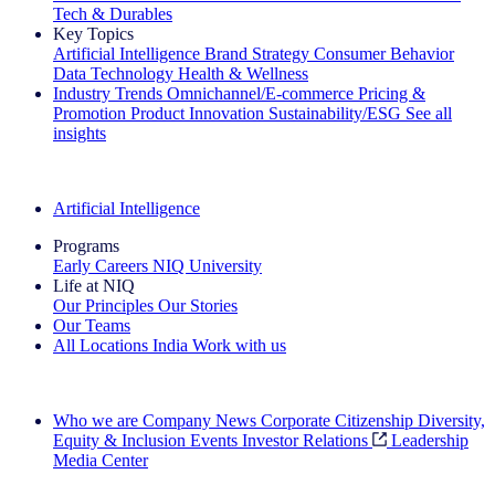
Tech & Durables
Key Topics
Artificial Intelligence
Brand Strategy
Consumer Behavior
Data Technology
Health & Wellness
Industry Trends
Omnichannel/E-commerce
Pricing &
Promotion
Product Innovation
Sustainability/ESG
See all
insights
The IQ Brief Newsletter: Sign up now
Artificial Intelligence
Programs
Early Careers
NIQ University
Life at NIQ
Our Principles
Our Stories
Our Teams
All Locations
India
Work with us
Search All Jobs
Who we are
Company News
Corporate Citizenship
Diversity,
Equity & Inclusion
Events
Investor Relations
Leadership
Media Center