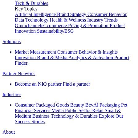
Tech & Durables
Key Topics
Artificial Intelligence
Brand Strategy
Consumer Behavior
Data Technology
Health & Wellness
Industry Trends
Omnichannel/E-commerce
Pricing & Promotion
Product
Innovation
Sustainability/ESG
Solutions
Market Measurement
Consumer Behavior & Insights
Innovation
Brand & Media
Analytics & Activation
Product
Finder
Partner Network
Become an NIQ partner
Find a partner
Industries
Consumer Packaged Goods
Beauty
BevAl
Packaging
Pet
Financial Services
Media
Public Sector
Retail
Small &
Medium Business
Technology & Durables
Explore Our
Success Stories
About