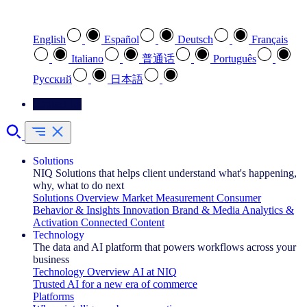
Select your preferred language
English
Español
Deutsch
Français
Italiano
普通话
Português
Pусский
日本語
Contact Us
Solutions
NIQ Solutions that helps client understand what's happening,
why, what to do next
Solutions Overview
Market Measurement
Consumer
Behavior & Insights
Innovation
Brand & Media
Analytics &
Activation
Connected Content
Technology
The data and AI platform that powers workflows across your
business
Technology Overview
AI at NIQ
Trusted AI for a new era of commerce
Platforms