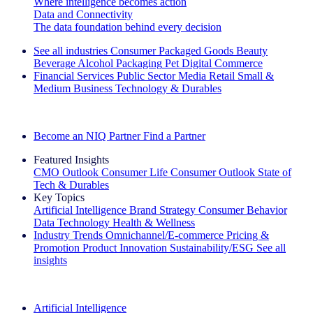
Where intelligence becomes action
Data and Connectivity
The data foundation behind every decision
See all industries
Consumer Packaged Goods
Beauty
Beverage Alcohol
Packaging
Pet
Digital Commerce
Financial Services
Public Sector
Media
Retail
Small &
Medium Business
Technology & Durables
Explore Our Success Stories
Become an NIQ Partner
Find a Partner
Featured Insights
CMO Outlook
Consumer Life
Consumer Outlook
State of
Tech & Durables
Key Topics
Artificial Intelligence
Brand Strategy
Consumer Behavior
Data Technology
Health & Wellness
Industry Trends
Omnichannel/E-commerce
Pricing &
Promotion
Product Innovation
Sustainability/ESG
See all
insights
The IQ Brief Newsletter: Sign up now
Artificial Intelligence