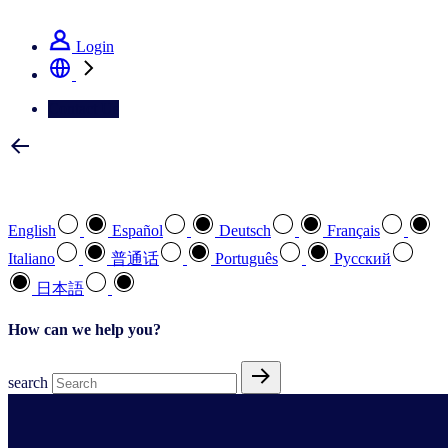
See how we deliver the Full View
Login
Contact Us
Select your preferred language
English
Español
Deutsch
Français
Italiano
普通话
Português
Pусский
日本語
How can we help you?
search