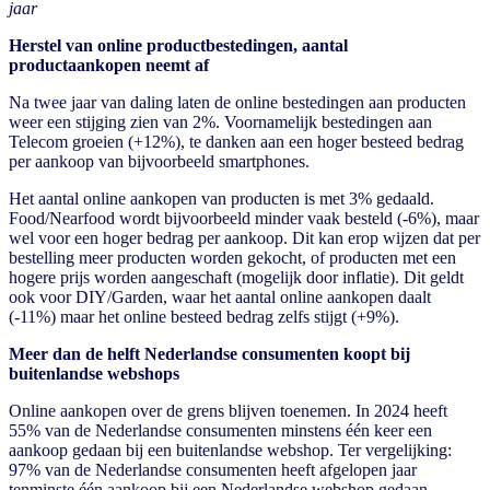
jaar
Herstel van online productbestedingen, aantal
productaankopen neemt af
Na twee jaar van daling laten de online bestedingen aan producten
weer een stijging zien van 2%. Voornamelijk bestedingen aan
Telecom groeien (+12%), te danken aan een hoger besteed bedrag
per aankoop van bijvoorbeeld smartphones.
Het aantal online aankopen van producten is met 3% gedaald.
Food/Nearfood wordt bijvoorbeeld minder vaak besteld (-6%), maar
wel voor een hoger bedrag per aankoop. Dit kan erop wijzen dat per
bestelling meer producten worden gekocht, of producten met een
hogere prijs worden aangeschaft (mogelijk door inflatie). Dit geldt
ook voor DIY/Garden, waar het aantal online aankopen daalt
(-11%) maar het online besteed bedrag zelfs stijgt (+9%).
Meer dan de helft Nederlandse consumenten koopt bij
buitenlandse webshops
Online aankopen over de grens blijven toenemen. In 2024 heeft
55% van de Nederlandse consumenten minstens één keer een
aankoop gedaan bij een buitenlandse webshop. Ter vergelijking:
97% van de Nederlandse consumenten heeft afgelopen jaar
tenminste één aankoop bij een Nederlandse webshop gedaan.