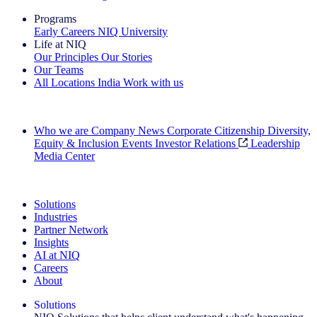
Programs
Early Careers
NIQ University
Life at NIQ
Our Principles
Our Stories
Our Teams
All Locations
India
Work with us
Search All Jobs
Who we are
Company News
Corporate Citizenship
Diversity,
Equity & Inclusion
Events
Investor Relations
Leadership
Media Center
See how we deliver the Full View
Solutions
Industries
Partner Network
Insights
AI at NIQ
Careers
About
Solutions