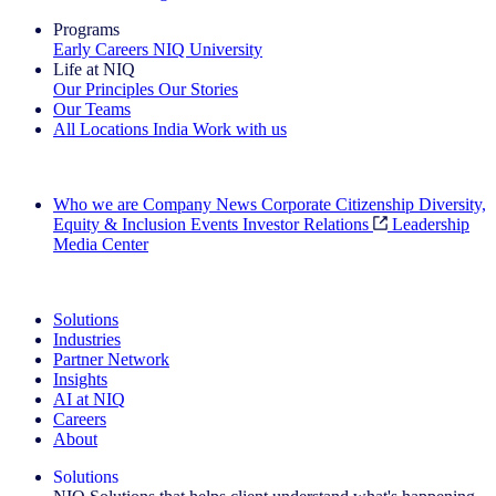
Programs
Early Careers
NIQ University
Life at NIQ
Our Principles
Our Stories
Our Teams
All Locations
India
Work with us
Search All Jobs
Who we are
Company News
Corporate Citizenship
Diversity,
Equity & Inclusion
Events
Investor Relations
Leadership
Media Center
See how we deliver the Full View
Solutions
Industries
Partner Network
Insights
AI at NIQ
Careers
About
Solutions