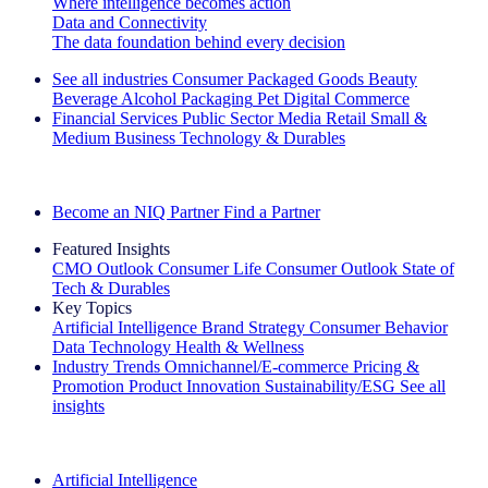
Where intelligence becomes action
Data and Connectivity
The data foundation behind every decision
See all industries
Consumer Packaged Goods
Beauty
Beverage Alcohol
Packaging
Pet
Digital Commerce
Financial Services
Public Sector
Media
Retail
Small &
Medium Business
Technology & Durables
Explore Our Success Stories
Become an NIQ Partner
Find a Partner
Featured Insights
CMO Outlook
Consumer Life
Consumer Outlook
State of
Tech & Durables
Key Topics
Artificial Intelligence
Brand Strategy
Consumer Behavior
Data Technology
Health & Wellness
Industry Trends
Omnichannel/E-commerce
Pricing &
Promotion
Product Innovation
Sustainability/ESG
See all
insights
The IQ Brief Newsletter: Sign up now
Artificial Intelligence