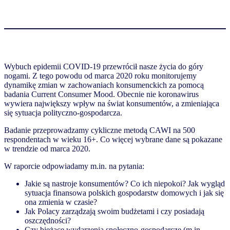
Wybuch epidemii COVID-19 przewrócił nasze życia do góry
nogami. Z tego powodu od marca 2020 roku monitorujemy
dynamikę zmian w zachowaniach konsumenckich za pomocą
badania Current Consumer Mood. Obecnie nie koronawirus
wywiera największy wpływ na świat konsumentów, a zmieniająca
się sytuacja polityczno-gospodarcza.
Badanie przeprowadzamy cykliczne metodą CAWI na 500
respondentach w wieku 16+. Co więcej wybrane dane są pokazane
w trendzie od marca 2020.
W raporcie odpowiadamy m.in. na pytania:
Jakie są nastroje konsumentów? Co ich niepokoi? Jak wygląd
sytuacja finansowa polskich gospodarstw domowych i jak się
ona zmienia w czasie?
Jak Polacy zarządzają swoim budżetami i czy posiadają
oszczędności?
Czy bieżące wydarzenia społeczno-gospodarcze (m.in.