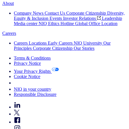
About
Company News
Contact Us
Corporate Citizenship
Diversity,
Equity & Inclusion
Events
Investor Relations
Leadership
Media center
NIQ Ethics Hotline
Global Office Location
Careers
Careers
Locations
Early Careers
NIQ University
Our
Principles
Corporate Citizenship
Our Stories
Terms & Conditions
Privacy Notice
Your Privacy Rights
Cookie Notice
Your Cookie Choices
NIQ in your country
Responsible Disclosure