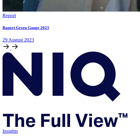
Report
Raport Green Gauge 2023
29
August
2023
Insights