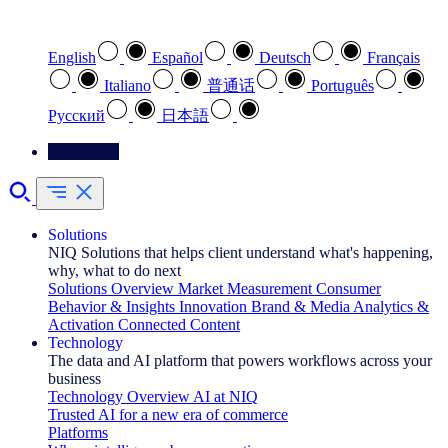
Select your preferred language
English
Español
Deutsch
Français
Italiano
普通话
Português
Pусский
日本語
Contact Us
Solutions
NIQ Solutions that helps client understand what's happening,
why, what to do next
Solutions Overview
Market Measurement
Consumer
Behavior & Insights
Innovation
Brand & Media
Analytics &
Activation
Connected Content
Technology
The data and AI platform that powers workflows across your
business
Technology Overview
AI at NIQ
Trusted AI for a new era of commerce
Platforms