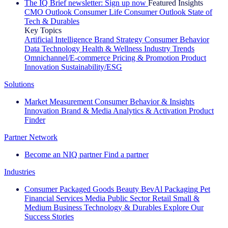
The IQ Brief newsletter: Sign up now
Featured Insights
CMO Outlook
Consumer Life
Consumer Outlook
State of
Tech & Durables
Key Topics
Artificial Intelligence
Brand Strategy
Consumer Behavior
Data Technology
Health & Wellness
Industry Trends
Omnichannel/E-commerce
Pricing & Promotion
Product
Innovation
Sustainability/ESG
Solutions
Market Measurement
Consumer Behavior & Insights
Innovation
Brand & Media
Analytics & Activation
Product
Finder
Partner Network
Become an NIQ partner
Find a partner
Industries
Consumer Packaged Goods
Beauty
BevAl
Packaging
Pet
Financial Services
Media
Public Sector
Retail
Small &
Medium Business
Technology & Durables
Explore Our
Success Stories