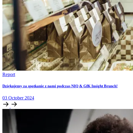
Report
Dziękujemy za spotkanie z nami podczas NIQ & GfK Insight Brunch!
03
October
2024