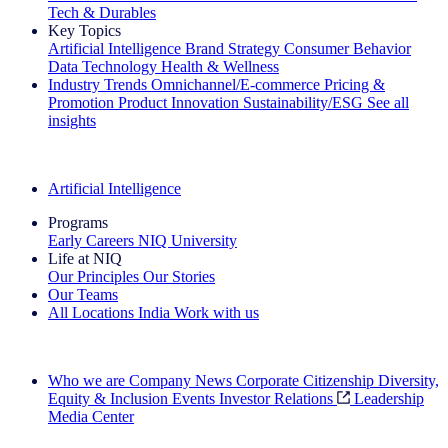
Tech & Durables
Key Topics
Artificial Intelligence
Brand Strategy
Consumer Behavior
Data Technology
Health & Wellness
Industry Trends
Omnichannel/E-commerce
Pricing &
Promotion
Product Innovation
Sustainability/ESG
See all
insights
The IQ Brief Newsletter: Sign up now
Artificial Intelligence
Programs
Early Careers
NIQ University
Life at NIQ
Our Principles
Our Stories
Our Teams
All Locations
India
Work with us
Search All Jobs
Who we are
Company News
Corporate Citizenship
Diversity,
Equity & Inclusion
Events
Investor Relations
Leadership
Media Center