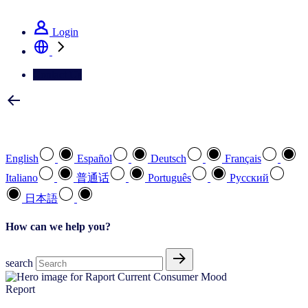
See how we deliver the Full View
Login
Contact Us
Select your preferred language
English
Español
Deutsch
Français
Italiano
普通话
Português
Pусский
日本語
How can we help you?
search
Report