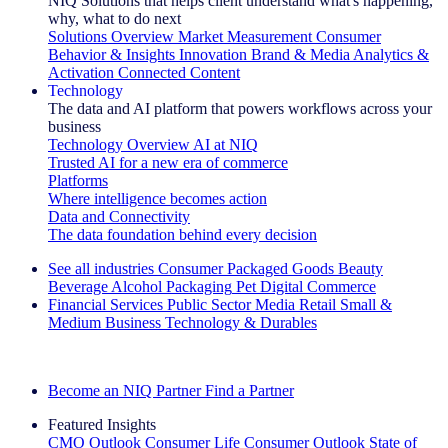
NIQ Solutions that helps client understand what's happening,
why, what to do next
Solutions Overview
Market Measurement
Consumer
Behavior & Insights
Innovation
Brand & Media
Analytics &
Activation
Connected Content
Technology
The data and AI platform that powers workflows across your
business
Technology Overview
AI at NIQ
Trusted AI for a new era of commerce
Platforms
Where intelligence becomes action
Data and Connectivity
The data foundation behind every decision
See all industries
Consumer Packaged Goods
Beauty
Beverage Alcohol
Packaging
Pet
Digital Commerce
Financial Services
Public Sector
Media
Retail
Small &
Medium Business
Technology & Durables
Explore Our Success Stories
Become an NIQ Partner
Find a Partner
Featured Insights
CMO Outlook
Consumer Life
Consumer Outlook
State of