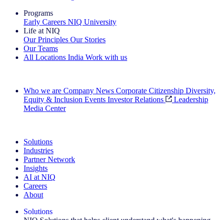
Programs
Early Careers
NIQ University
Life at NIQ
Our Principles
Our Stories
Our Teams
All Locations
India
Work with us
Search All Jobs
Who we are
Company News
Corporate Citizenship
Diversity,
Equity & Inclusion
Events
Investor Relations
Leadership
Media Center
See how we deliver the Full View
Solutions
Industries
Partner Network
Insights
AI at NIQ
Careers
About
Solutions