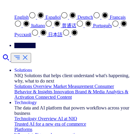
Select your preferred language
English
Español
Deutsch
Français
Italiano
普通话
Português
Pусский
日本語
Contact Us
Solutions
NIQ Solutions that helps client understand what's happening,
why, what to do next
Solutions Overview
Market Measurement
Consumer
Behavior & Insights
Innovation
Brand & Media
Analytics &
Activation
Connected Content
Technology
The data and AI platform that powers workflows across your
business
Technology Overview
AI at NIQ
Trusted AI for a new era of commerce
Platforms