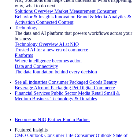
NIQ Solutions that helps client understand what's happening,
why, what to do next
Solutions Overview
Market Measurement
Consumer
Behavior & Insights
Innovation
Brand & Media
Analytics &
Activation
Connected Content
Technology
The data and AI platform that powers workflows across your
business
Technology Overview
AI at NIQ
Trusted AI for a new era of commerce
Platforms
Where intelligence becomes action
Data and Connectivity
The data foundation behind every decision
See all industries
Consumer Packaged Goods
Beauty
Beverage Alcohol
Packaging
Pet
Digital Commerce
Financial Services
Public Sector
Media
Retail
Small &
Medium Business
Technology & Durables
Explore Our Success Stories
Become an NIQ Partner
Find a Partner
Featured Insights
CMO Outlook
Consumer Life
Consumer Outlook
State of