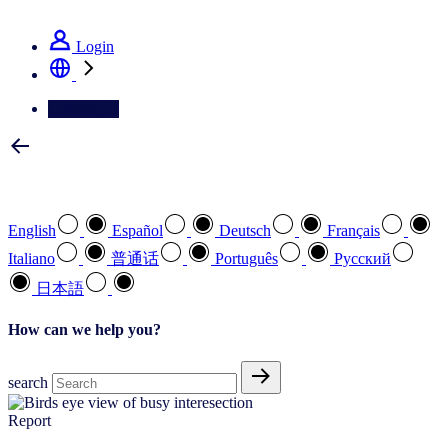
See how we deliver the Full View
Login
Contact Us
Select your preferred language
English
Español
Deutsch
Français
Italiano
普通话
Português
Pусский
日本語
How can we help you?
search
Report