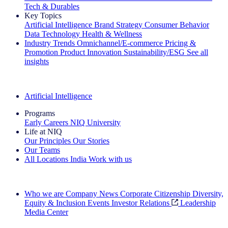
Tech & Durables
Key Topics
Artificial Intelligence
Brand Strategy
Consumer Behavior
Data Technology
Health & Wellness
Industry Trends
Omnichannel/E-commerce
Pricing &
Promotion
Product Innovation
Sustainability/ESG
See all
insights
The IQ Brief Newsletter: Sign up now
Artificial Intelligence
Programs
Early Careers
NIQ University
Life at NIQ
Our Principles
Our Stories
Our Teams
All Locations
India
Work with us
Search All Jobs
Who we are
Company News
Corporate Citizenship
Diversity,
Equity & Inclusion
Events
Investor Relations
Leadership
Media Center