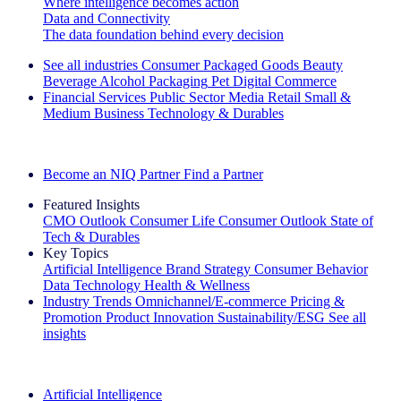
Where intelligence becomes action
Data and Connectivity
The data foundation behind every decision
See all industries
Consumer Packaged Goods
Beauty
Beverage Alcohol
Packaging
Pet
Digital Commerce
Financial Services
Public Sector
Media
Retail
Small &
Medium Business
Technology & Durables
Explore Our Success Stories
Become an NIQ Partner
Find a Partner
Featured Insights
CMO Outlook
Consumer Life
Consumer Outlook
State of
Tech & Durables
Key Topics
Artificial Intelligence
Brand Strategy
Consumer Behavior
Data Technology
Health & Wellness
Industry Trends
Omnichannel/E-commerce
Pricing &
Promotion
Product Innovation
Sustainability/ESG
See all
insights
The IQ Brief Newsletter: Sign up now
Artificial Intelligence