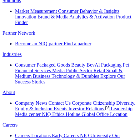
Solutions
Market Measurement
Consumer Behavior & Insights
Innovation
Brand & Media
Analytics & Activation
Product
Finder
Partner Network
Become an NIQ partner
Find a partner
Industries
Consumer Packaged Goods
Beauty
BevAl
Packaging
Pet
Financial Services
Media
Public Sector
Retail
Small &
Medium Business
Technology & Durables
Explore Our
Success Stories
About
Company News
Contact Us
Corporate Citizenship
Diversity,
Equity & Inclusion
Events
Investor Relations
Leadership
Media center
NIQ Ethics Hotline
Global Office Location
Careers
Careers
Locations
Early Careers
NIQ University
Our