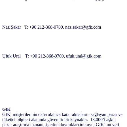
Naz Şakar T: +90 212-368-0700, naz.sakar@gfk.com
Ufuk Ural T: +90 212-368-0700, ufuk.ural@gfk.com
GfK
GfK, müşterilerinin daha akıllıca karar almalarını sağlayan pazar ve
tüketici bilgileri alanında güvenilir bir kaynaktır. 13,000’i aşkın
pazar araştırma uzmanı, işlerine duydukları tutkuyu, GfK’nın veri