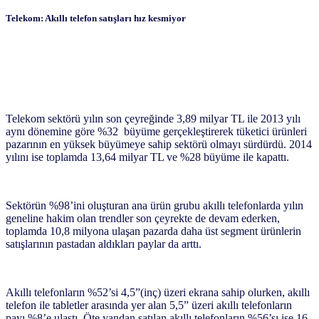
Telekom: Akıllı telefon satışları hız kesmiyor
Telekom sektörü yılın son çeyreğinde 3,89 milyar TL ile 2013 yılı
aynı dönemine göre %32 büyüme gerçekleştirerek tüketici ürünleri
pazarının en yüksek büyümeye sahip sektörü olmayı sürdürdü. 2014
yılını ise toplamda 13,64 milyar TL ve %28 büyüme ile kapattı.
Sektörün %98’ini oluşturan ana ürün grubu akıllı telefonlarda yılın
geneline hakim olan trendler son çeyrekte de devam ederken,
toplamda 10,8 milyona ulaşan pazarda daha üst segment ürünlerin
satışlarının pastadan aldıkları paylar da arttı.
Akıllı telefonların %52’si 4,5”(inç) üzeri ekrana sahip olurken, akıllı
telefon ile tabletler arasında yer alan 5,5” üzeri akıllı telefonların
payı %8’e ulaştı. Öte yandan satılan akıllı telefonların %56’sı ise 16