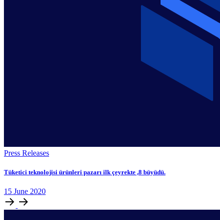
Press Releases
Tüketici teknolojisi ürünleri pazarı ilk çeyrekte ,8 büyüdü.
15
June
2020