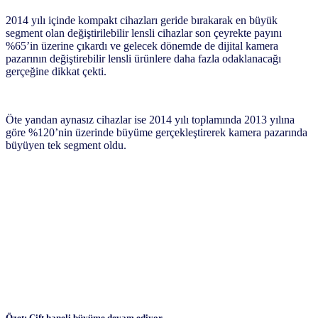
2014 yılı içinde kompakt cihazları geride bırakarak en büyük
segment olan değiştirilebilir lensli cihazlar son çeyrekte payını
%65’in üzerine çıkardı ve gelecek dönemde de dijital kamera
pazarının değiştirebilir lensli ürünlere daha fazla odaklanacağı
gerçeğine dikkat çekti.
Öte yandan aynasız cihazlar ise 2014 yılı toplamında 2013 yılına
göre %120’nin üzerinde büyüme gerçekleştirerek kamera pazarında
büyüyen tek segment oldu.
Özet: Çift haneli büyüme devam ediyor