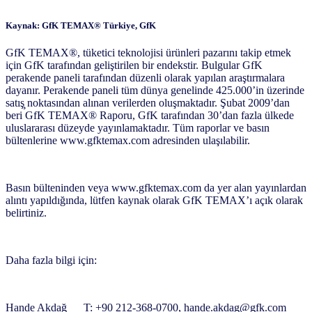
Kaynak: GfK TEMAX® Türkiye, GfK
GfK TEMAX®, tüketici teknolojisi ürünleri pazarını takip etmek
için GfK tarafından geliştirilen bir endekstir. Bulgular GfK
perakende paneli tarafından düzenli olarak yapılan araştırmalara
dayanır. Perakende paneli tüm dünya genelinde 425.000’in üzerinde
satış̧ noktasından alınan verilerden oluşmaktadır. Şubat 2009’dan
beri GfK TEMAX® Raporu, GfK tarafından 30’dan fazla ülkede
uluslararası düzeyde yayınlamaktadır. Tüm raporlar ve basın
bültenlerine www.gfktemax.com adresinden ulaşılabilir.
Basın bülteninden veya www.gfktemax.com da yer alan yayınlardan
alıntı yapıldığında, lütfen kaynak olarak GfK TEMAX’ı açık olarak
belirtiniz.
Daha fazla bilgi için:
Hande Akdağ T: +90 212-368-0700, hande.akdag@gfk.com