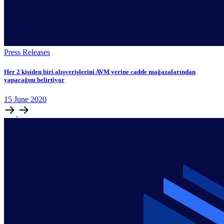
Press Releases
Her 2 kişiden biri alışverişlerini AVM yerine cadde mağazalarından
yapacağını belirtiyor
15
June
2020