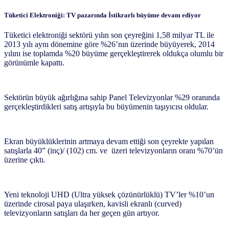
Tüketici Elektroniği: TV pazarında İstikrarlı büyüme devam ediyor
Tüketici elektroniği sektörü yılın son çeyreğini 1,58 milyar TL ile
2013 yılı aynı dönemine göre %26’nın üzerinde büyüyerek, 2014
yılını ise toplamda %20 büyüme gerçekleştirerek oldukça olumlu bir
görünümle kapattı.
Sektörün büyük ağırlığına sahip Panel Televizyonlar %29 oranında
gerçekleştirdikleri satış artışıyla bu büyümenin taşıyıcısı oldular.
Ekran büyüklüklerinin artmaya devam ettiği son çeyrekte yapılan
satışlarla 40” (inç)/ (102) cm. ve üzeri televizyonların oranı %70’ün
üzerine çıktı.
Yeni teknoloji UHD (Ultra yüksek çözünürlüklü) TV’ler %10’un
üzerinde cirosal paya ulaşırken, kavisli ekranlı (curved)
televizyonların satışları da her geçen gün artıyor.