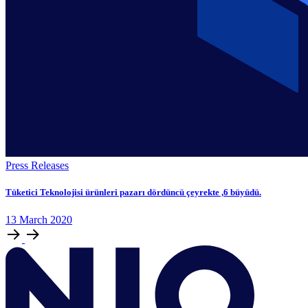
Press Releases
Tüketici Teknolojisi ürünleri pazarı dördüncü çeyrekte ,6 büyüdü.
13
March
2020