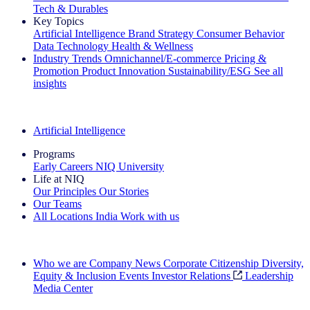
Tech & Durables
Key Topics
Artificial Intelligence
Brand Strategy
Consumer Behavior
Data Technology
Health & Wellness
Industry Trends
Omnichannel/E-commerce
Pricing &
Promotion
Product Innovation
Sustainability/ESG
See all
insights
The IQ Brief Newsletter: Sign up now
Artificial Intelligence
Programs
Early Careers
NIQ University
Life at NIQ
Our Principles
Our Stories
Our Teams
All Locations
India
Work with us
Search All Jobs
Who we are
Company News
Corporate Citizenship
Diversity,
Equity & Inclusion
Events
Investor Relations
Leadership
Media Center