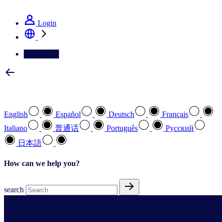
See how we deliver the Full View
Login
Contact Us
Select your preferred language
English
Español
Deutsch
Français
Italiano
普通话
Português
Pусский
日本語
How can we help you?
search