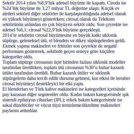
Sektör 2014 yılını %8,9’luk adetsel büyüme ile kapattı. Ciroda ise
%24’lük büyüme ile 3,27 milyar TL değerine ulaştı. Küçük ev
aletleri sektörü diğer sektörler ile karşılaştırıldığında adetsel olarak
en yüksek büyümeyi gösterirken; cirosal olarak da Telekom
sektörünün ardından en çok büyüyen sektör oldu. Son çeyrekte ise
adetsel %6,1; cirosal %22,9’luk büyüme gerçekleşti.
2014’te sektörün cirosal büyümesine en büyük katkı siklonik
süpürge, geleneksel ütü, el blenderı ve dikey süpürgelerden geldi.
Ekmek yapma makineleri ve fritözler son çeyrekte de negatif
performans göstererek, sektörde geçen seneye göre küçülen
kategoriler oldu.
Toplam süpürge cirosunun üçte birinden fazlası siklonik modeller
tarafından üretilirken, toplam ütü cirosunun %30’u buhar kazanlı
ütüler tarafından üretildi. Buhar kazanlı ütüler ve siklonik
süpürgelerin daha tercih edilir duruma gelmesi, kur etkisi ile beraber
cirosal büyümeyi destekleyici bir etki yaptı.
El blenderları ve Türk kahve makineleri ise kategorileri içerisinde
pay kazanan diğer segmentler oldu. Kadın bakım kategorisinde ışık
sistemli epilasyon cihazları (IPL); erkek bakım kategorisinde ise
sakal düzelticiler ve vücut tüyü temizleme/düzeltme makineleri
paylarını arttırdılar.