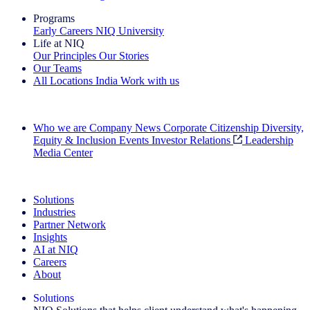
Programs
Early Careers
NIQ University
Life at NIQ
Our Principles
Our Stories
Our Teams
All Locations
India
Work with us
Search All Jobs
Who we are
Company News
Corporate Citizenship
Diversity,
Equity & Inclusion
Events
Investor Relations
Leadership
Media Center
See how we deliver the Full View
Solutions
Industries
Partner Network
Insights
AI at NIQ
Careers
About
Solutions