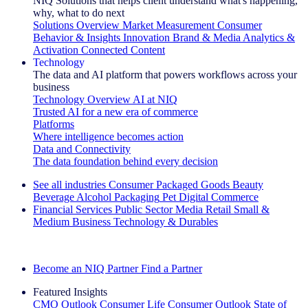
NIQ Solutions that helps client understand what's happening,
why, what to do next
Solutions Overview
Market Measurement
Consumer
Behavior & Insights
Innovation
Brand & Media
Analytics &
Activation
Connected Content
Technology
The data and AI platform that powers workflows across your
business
Technology Overview
AI at NIQ
Trusted AI for a new era of commerce
Platforms
Where intelligence becomes action
Data and Connectivity
The data foundation behind every decision
See all industries
Consumer Packaged Goods
Beauty
Beverage Alcohol
Packaging
Pet
Digital Commerce
Financial Services
Public Sector
Media
Retail
Small &
Medium Business
Technology & Durables
Explore Our Success Stories
Become an NIQ Partner
Find a Partner
Featured Insights
CMO Outlook
Consumer Life
Consumer Outlook
State of