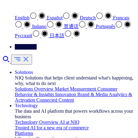
Select your preferred language
English
Español
Deutsch
Français
Italiano
普通话
Português
Pусский
日本語
Contact Us
Solutions
NIQ Solutions that helps client understand what's happening,
why, what to do next
Solutions Overview
Market Measurement
Consumer
Behavior & Insights
Innovation
Brand & Media
Analytics &
Activation
Connected Content
Technology
The data and AI platform that powers workflows across your
business
Technology Overview
AI at NIQ
Trusted AI for a new era of commerce
Platforms