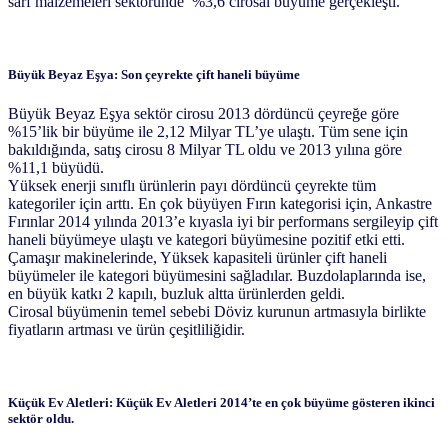
sarf malzemeleri sektöründe %3,6 cirosal büyüme gerçekleşti.
Büyük Beyaz Eşya: Son çeyrekte çift haneli büyüme
Büyük Beyaz Eşya sektör cirosu 2013 dördüncü çeyreğe göre
%15’lik bir büyüme ile 2,12 Milyar TL’ye ulaştı. Tüm sene için
bakıldığında, satış cirosu 8 Milyar TL oldu ve 2013 yılına göre
%11,1 büyüdü.
Yüksek enerji sınıflı ürünlerin payı dördüncü çeyrekte tüm
kategoriler için arttı. En çok büyüyen Fırın kategorisi için, Ankastre
Fırınlar 2014 yılında 2013’e kıyasla iyi bir performans sergileyip çift
haneli büyümeye ulaştı ve kategori büyümesine pozitif etki etti.
Çamaşır makinelerinde, Yüksek kapasiteli ürünler çift haneli
büyümeler ile kategori büyümesini sağladılar. Buzdolaplarında ise,
en büyük katkı 2 kapılı, buzluk altta ürünlerden geldi.
Cirosal büyümenin temel sebebi Döviz kurunun artmasıyla birlikte
fiyatların artması ve ürün çeşitliliğidir.
Küçük Ev Aletleri: Küçük Ev Aletleri 2014’te en çok büyüme gösteren ikinci
sektör oldu.