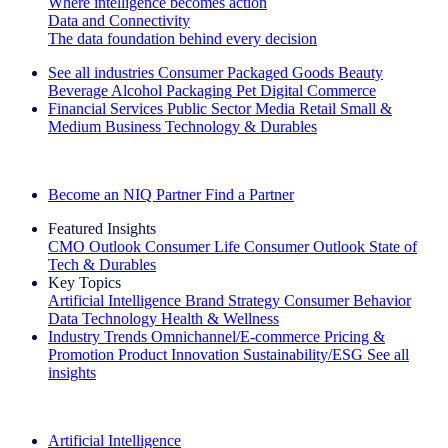
Where intelligence becomes action
Data and Connectivity
The data foundation behind every decision
See all industries
Consumer Packaged Goods
Beauty
Beverage Alcohol
Packaging
Pet
Digital Commerce
Financial Services
Public Sector
Media
Retail
Small &
Medium Business
Technology & Durables
Explore Our Success Stories
Become an NIQ Partner
Find a Partner
Featured Insights
CMO Outlook
Consumer Life
Consumer Outlook
State of
Tech & Durables
Key Topics
Artificial Intelligence
Brand Strategy
Consumer Behavior
Data Technology
Health & Wellness
Industry Trends
Omnichannel/E-commerce
Pricing &
Promotion
Product Innovation
Sustainability/ESG
See all
insights
The IQ Brief Newsletter: Sign up now
Artificial Intelligence