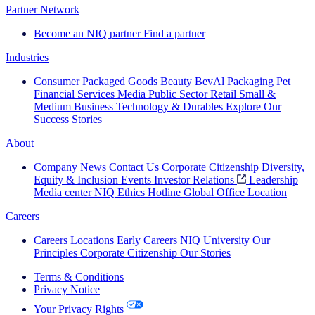
Partner Network
Become an NIQ partner
Find a partner
Industries
Consumer Packaged Goods
Beauty
BevAl
Packaging
Pet
Financial Services
Media
Public Sector
Retail
Small &
Medium Business
Technology & Durables
Explore Our
Success Stories
About
Company News
Contact Us
Corporate Citizenship
Diversity,
Equity & Inclusion
Events
Investor Relations
Leadership
Media center
NIQ Ethics Hotline
Global Office Location
Careers
Careers
Locations
Early Careers
NIQ University
Our
Principles
Corporate Citizenship
Our Stories
Terms & Conditions
Privacy Notice
Your Privacy Rights