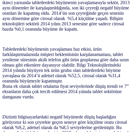
ikinci yarısında tabletlerdeki büyümenin yavaşlamasıyla sektör, 2013
aynı dönemler ile karşılaştırıldığında, son iki çeyreği negatif büyüme
oranları ile kapatmış oldu. 2014’ün son çeyreğinde geçen senenin
aynı dönemine göre cirosal olarak %5,4 küçülme yaşadı. Bilişim
teknolojileri sektörü 2014 yılını 2013 senesine göre sadece cirosal
bazda %0,1 oranında büyüme ile kapattı.
Tabletlerdeki büyümenin yavaşlaması baz etkisi, ürün
farklılaştırmalarında müşteri beklentisinin karşılanamaması, tablet
yenileme süresinin akıllı telefon gibi ürün gruplarına göre daha uzun
olması gibi etkenlere dayanıyor olabilir. Bilgi Teknolojilerindeki
2014 yılında büyüyen tek ürün grubu olan tabletlerdeki büyüme
yavaşlasa da 2014’ü adetsel olarak %52,5, cirosal olarak %31,4
oranında büyümeyle kapatmıştır.
Buna ek olarak tablet ortalama fiyat seviyelerinde düşüş trendi ve 7”
ekranların daha çok tercih edilmesi 2014 yılında tablet sektörüne
damgasını vurdu.
Dizüstü bilgisayarlardaki negatif büyümede düşüş başladığını
görüyoruz ki son çeyrekte geçen seneye göre küçülme oranı cirosal
olarak %9,2, adetsel olarak da %8,5 seviyelerine gerilemiştir. Bu