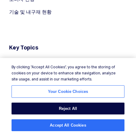
기술 및 내구재 현황
Key Topics
인공지능
By clicking “Accept All Cookies”, you agree to the storing of
브랜드 전략
cookies on your device to enhance site navigation, analyze
site usage, and assist in our marketing efforts.
소비자 행동
Your Cookie Choices
데이터 기술
Reject All
건강 및 웰니스
산업 동향
Accept All Cookies