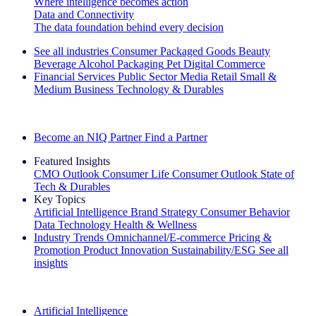
Where intelligence becomes action
Data and Connectivity
The data foundation behind every decision
See all industries
Consumer Packaged Goods
Beauty
Beverage Alcohol
Packaging
Pet
Digital Commerce
Financial Services
Public Sector
Media
Retail
Small &
Medium Business
Technology & Durables
Explore Our Success Stories
Become an NIQ Partner
Find a Partner
Featured Insights
CMO Outlook
Consumer Life
Consumer Outlook
State of
Tech & Durables
Key Topics
Artificial Intelligence
Brand Strategy
Consumer Behavior
Data Technology
Health & Wellness
Industry Trends
Omnichannel/E-commerce
Pricing &
Promotion
Product Innovation
Sustainability/ESG
See all
insights
The IQ Brief Newsletter: Sign up now
Artificial Intelligence