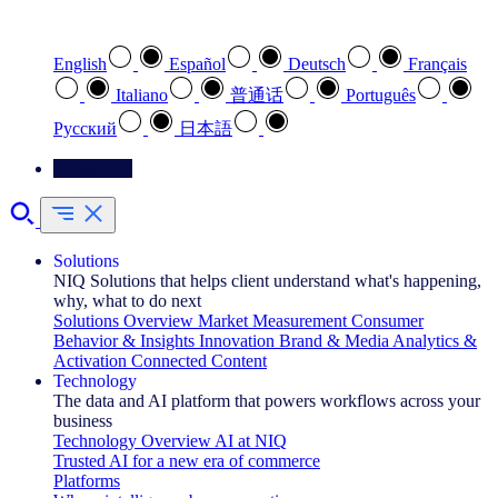
Select your preferred language
English
Español
Deutsch
Français
Italiano
普通话
Português
Pусский
日本語
Contact Us
Solutions
NIQ Solutions that helps client understand what's happening,
why, what to do next
Solutions Overview
Market Measurement
Consumer
Behavior & Insights
Innovation
Brand & Media
Analytics &
Activation
Connected Content
Technology
The data and AI platform that powers workflows across your
business
Technology Overview
AI at NIQ
Trusted AI for a new era of commerce
Platforms