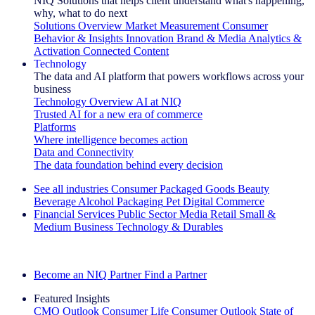
NIQ Solutions that helps client understand what's happening,
why, what to do next
Solutions Overview
Market Measurement
Consumer
Behavior & Insights
Innovation
Brand & Media
Analytics &
Activation
Connected Content
Technology
The data and AI platform that powers workflows across your
business
Technology Overview
AI at NIQ
Trusted AI for a new era of commerce
Platforms
Where intelligence becomes action
Data and Connectivity
The data foundation behind every decision
See all industries
Consumer Packaged Goods
Beauty
Beverage Alcohol
Packaging
Pet
Digital Commerce
Financial Services
Public Sector
Media
Retail
Small &
Medium Business
Technology & Durables
Explore Our Success Stories
Become an NIQ Partner
Find a Partner
Featured Insights
CMO Outlook
Consumer Life
Consumer Outlook
State of