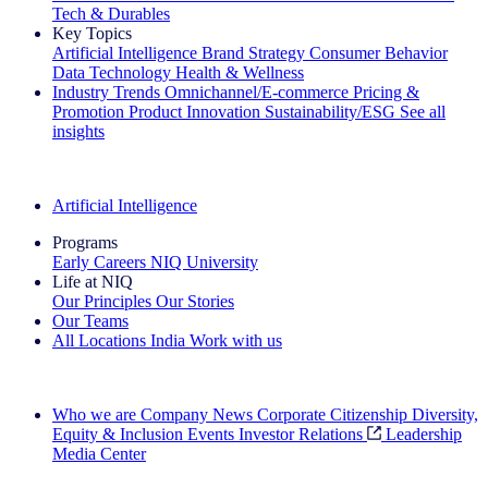
Tech & Durables
Key Topics
Artificial Intelligence
Brand Strategy
Consumer Behavior
Data Technology
Health & Wellness
Industry Trends
Omnichannel/E-commerce
Pricing &
Promotion
Product Innovation
Sustainability/ESG
See all
insights
The IQ Brief Newsletter: Sign up now
Artificial Intelligence
Programs
Early Careers
NIQ University
Life at NIQ
Our Principles
Our Stories
Our Teams
All Locations
India
Work with us
Search All Jobs
Who we are
Company News
Corporate Citizenship
Diversity,
Equity & Inclusion
Events
Investor Relations
Leadership
Media Center