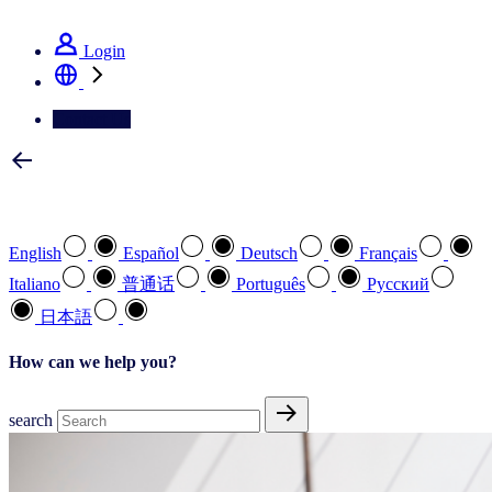
See how we deliver the Full View
Login
Contact Us
Select your preferred language
English
Español
Deutsch
Français
Italiano
普通话
Português
Pусский
日本語
How can we help you?
search