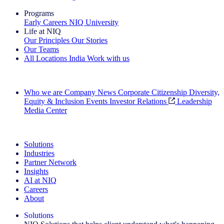
Programs
Early Careers
NIQ University
Life at NIQ
Our Principles
Our Stories
Our Teams
All Locations
India
Work with us
Search All Jobs
Who we are
Company News
Corporate Citizenship
Diversity,
Equity & Inclusion
Events
Investor Relations
Leadership
Media Center
See how we deliver the Full View
Solutions
Industries
Partner Network
Insights
AI at NIQ
Careers
About
Solutions