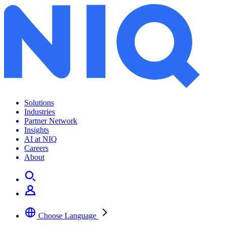
아시아 태평양 내 온라인 성장 기회 찾기
Solutions
Industries
Partner Network
Insights
AI at NIQ
Careers
About
Choose Language