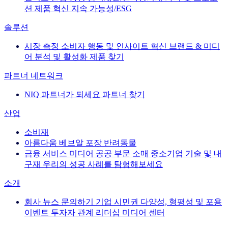
션
제품 혁신
지속 가능성/ESG
솔루션
시장 측정
소비자 행동 및 인사이트
혁신
브랜드 & 미디
어
분석 및 활성화
제품 찾기
파트너 네트워크
NIQ 파트너가 되세요
파트너 찾기
산업
소비재
아름다움
베브알
포장
반려동물
금융 서비스
미디어
공공 부문
소매
중소기업
기술 및 내
구재
우리의 성공 사례를 탐험해보세요
소개
회사 뉴스
문의하기
기업 시민권
다양성, 형평성 및 포용
이벤트
투자자 관계
리더십
미디어 센터