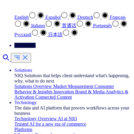
Select your preferred language
English
Español
Deutsch
Français
Italiano
普通话
Português
Pусский
日本語
Contact Us
Solutions
NIQ Solutions that helps client understand what's happening,
why, what to do next
Solutions Overview
Market Measurement
Consumer
Behavior & Insights
Innovation
Brand & Media
Analytics &
Activation
Connected Content
Technology
The data and AI platform that powers workflows across your
business
Technology Overview
AI at NIQ
Trusted AI for a new era of commerce
Platforms