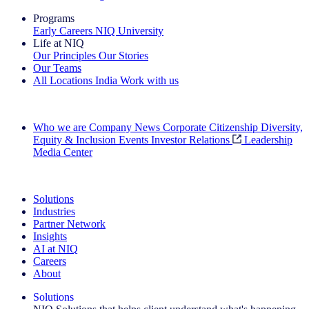
Programs
Early Careers
NIQ University
Life at NIQ
Our Principles
Our Stories
Our Teams
All Locations
India
Work with us
Search All Jobs
Who we are
Company News
Corporate Citizenship
Diversity,
Equity & Inclusion
Events
Investor Relations
Leadership
Media Center
See how we deliver the Full View
Solutions
Industries
Partner Network
Insights
AI at NIQ
Careers
About
Solutions