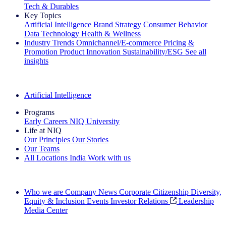
Tech & Durables
Key Topics
Artificial Intelligence
Brand Strategy
Consumer Behavior
Data Technology
Health & Wellness
Industry Trends
Omnichannel/E-commerce
Pricing &
Promotion
Product Innovation
Sustainability/ESG
See all
insights
The IQ Brief Newsletter: Sign up now
Artificial Intelligence
Programs
Early Careers
NIQ University
Life at NIQ
Our Principles
Our Stories
Our Teams
All Locations
India
Work with us
Search All Jobs
Who we are
Company News
Corporate Citizenship
Diversity,
Equity & Inclusion
Events
Investor Relations
Leadership
Media Center