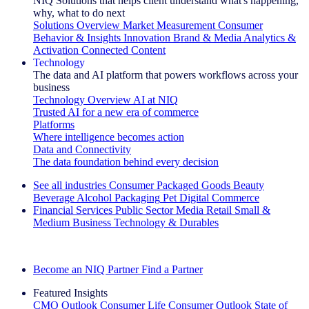
NIQ Solutions that helps client understand what's happening,
why, what to do next
Solutions Overview
Market Measurement
Consumer
Behavior & Insights
Innovation
Brand & Media
Analytics &
Activation
Connected Content
Technology
The data and AI platform that powers workflows across your
business
Technology Overview
AI at NIQ
Trusted AI for a new era of commerce
Platforms
Where intelligence becomes action
Data and Connectivity
The data foundation behind every decision
See all industries
Consumer Packaged Goods
Beauty
Beverage Alcohol
Packaging
Pet
Digital Commerce
Financial Services
Public Sector
Media
Retail
Small &
Medium Business
Technology & Durables
Explore Our Success Stories
Become an NIQ Partner
Find a Partner
Featured Insights
CMO Outlook
Consumer Life
Consumer Outlook
State of