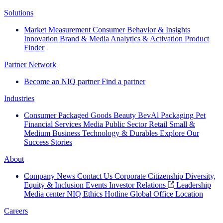
Solutions
Market Measurement
Consumer Behavior & Insights
Innovation
Brand & Media
Analytics & Activation
Product
Finder
Partner Network
Become an NIQ partner
Find a partner
Industries
Consumer Packaged Goods
Beauty
BevAl
Packaging
Pet
Financial Services
Media
Public Sector
Retail
Small &
Medium Business
Technology & Durables
Explore Our
Success Stories
About
Company News
Contact Us
Corporate Citizenship
Diversity,
Equity & Inclusion
Events
Investor Relations
Leadership
Media center
NIQ Ethics Hotline
Global Office Location
Careers