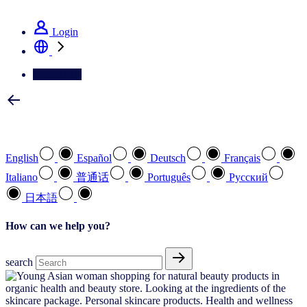
See how we deliver the Full View
Login
Contact Us
Select your preferred language
English
Español
Deutsch
Français
Italiano
普通话
Português
Pусский
日本語
How can we help you?
search