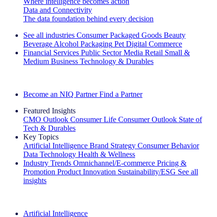
Where intelligence becomes action
Data and Connectivity
The data foundation behind every decision
See all industries
Consumer Packaged Goods
Beauty
Beverage Alcohol
Packaging
Pet
Digital Commerce
Financial Services
Public Sector
Media
Retail
Small &
Medium Business
Technology & Durables
Explore Our Success Stories
Become an NIQ Partner
Find a Partner
Featured Insights
CMO Outlook
Consumer Life
Consumer Outlook
State of
Tech & Durables
Key Topics
Artificial Intelligence
Brand Strategy
Consumer Behavior
Data Technology
Health & Wellness
Industry Trends
Omnichannel/E-commerce
Pricing &
Promotion
Product Innovation
Sustainability/ESG
See all
insights
The IQ Brief Newsletter: Sign up now
Artificial Intelligence