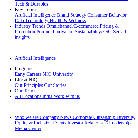
Tech & Durables
Key Topics
Artificial Intelligence
Brand Strategy
Consumer Behavior
Data Technology
Health & Wellness
Industry Trends
Omnichannel/E-commerce
Pricing &
Promotion
Product Innovation
Sustainability/ESG
See all
insights
The IQ Brief Newsletter: Sign up now
Artificial Intelligence
Programs
Early Careers
NIQ University
Life at NIQ
Our Principles
Our Stories
Our Teams
All Locations
India
Work with us
Search All Jobs
Who we are
Company News
Corporate Citizenship
Diversity,
Equity & Inclusion
Events
Investor Relations
Leadership
Media Center