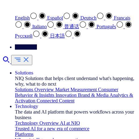
Select your preferred language
English
Español
Deutsch
Français
Italiano
普通话
Português
Pусский
日本語
Contact Us
Solutions
NIQ Solutions that helps client understand what's happening,
why, what to do next
Solutions Overview
Market Measurement
Consumer
Behavior & Insights
Innovation
Brand & Media
Analytics &
Activation
Connected Content
Technology
The data and AI platform that powers workflows across your
business
Technology Overview
AI at NIQ
Trusted AI for a new era of commerce
Platforms