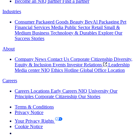
Become an NIQ partner
Find a partner
Industries
Consumer Packaged Goods
Beauty
BevAl
Packaging
Pet
Financial Services
Media
Public Sector
Retail
Small &
Medium Business
Technology & Durables
Explore Our
Success Stories
About
Company News
Contact Us
Corporate Citizenship
Diversity,
Equity & Inclusion
Events
Investor Relations
Leadership
Media center
NIQ Ethics Hotline
Global Office Location
Careers
Careers
Locations
Early Careers
NIQ University
Our
Principles
Corporate Citizenship
Our Stories
Terms & Conditions
Privacy Notice
Your Privacy Rights
Cookie Notice
Your Cookie Choices