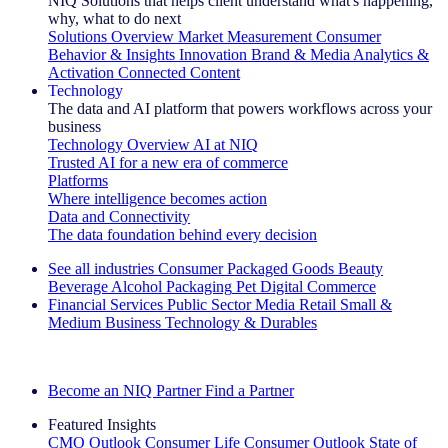
NIQ Solutions that helps client understand what's happening,
why, what to do next
Solutions Overview
Market Measurement
Consumer
Behavior & Insights
Innovation
Brand & Media
Analytics &
Activation
Connected Content
Technology
The data and AI platform that powers workflows across your
business
Technology Overview
AI at NIQ
Trusted AI for a new era of commerce
Platforms
Where intelligence becomes action
Data and Connectivity
The data foundation behind every decision
See all industries
Consumer Packaged Goods
Beauty
Beverage Alcohol
Packaging
Pet
Digital Commerce
Financial Services
Public Sector
Media
Retail
Small &
Medium Business
Technology & Durables
Explore Our Success Stories
Become an NIQ Partner
Find a Partner
Featured Insights
CMO Outlook
Consumer Life
Consumer Outlook
State of