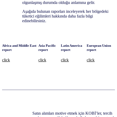
olgunlaşmış durumda olduğu anlamına gelir.
Aşağıda bulunan raporları inceleyerek her bölgedeki
tüketici eğilimleri hakkında daha fazla bilgi
edinebilirsiniz.
Africa and Middle East
Asia Pacific
Latin America
European Union
report
report
report
report
click
click
click
click
Satın alımları motive etmek için KOBİ’ler, tercih