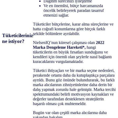
Dağıtım sürecinizi iyileştirme
Ve en önemlisi, bütçe harcamanızda
öncelik belirleyerek paradan tasarruf
etmenizi sağlar.
Tüketiciler bütçelerine, karar alma süreçlerine ve
hatta coğrafi konumlarına göre birçok farklı
şekilde bölümlere ayrılabilir.
Tüketicileriniz
ne istiyor?
NielsenIQ’nun küresel çalışması olan
2022
Marka Dengeleme Hareketi*,
hangi
tüketicilerin en büyük fırsatları sunduğunu ve
kendileri için önemli olan şeylerle nasıl bağlantı
kuracaklarını vurgulamaktadır.
Tüketici ihtiyaçları ve bir marka seçme nedenleri,
perakende ortamı daha da kutuplaştıkça parçalara
ayrıldı. Bunu göz önünde bulundurarak, bu farklı
marka alıcılarının zihniyetinlerine daha derin bir
dalış yapmak zorunlu hale gelmiştir. Marka tercihi
spektrumundaki belirli motivasyon kaynakları ve
değerler tarafından desteklenen stratejilerin
başarılı olması çok muhtemeldir.
Bugün var olan çeşitli marka alıcılarına daha
yakından bakalım.