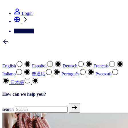
See how we deliver the Full View
Login
Contact Us
Select your preferred language
English
Español
Deutsch
Français
Italiano
普通话
Português
Pусский
日本語
How can we help you?
search