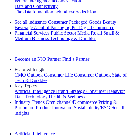
Where intelligence becomes action
Data and Connectivity
The data foundation behind every decision
See all industries
Consumer Packaged Goods
Beauty
Beverage Alcohol
Packaging
Pet
Digital Commerce
Financial Services
Public Sector
Media
Retail
Small &
Medium Business
Technology & Durables
Explore Our Success Stories
Become an NIQ Partner
Find a Partner
Featured Insights
CMO Outlook
Consumer Life
Consumer Outlook
State of
Tech & Durables
Key Topics
Artificial Intelligence
Brand Strategy
Consumer Behavior
Data Technology
Health & Wellness
Industry Trends
Omnichannel/E-commerce
Pricing &
Promotion
Product Innovation
Sustainability/ESG
See all
insights
The IQ Brief Newsletter: Sign up now
Artificial Intelligence