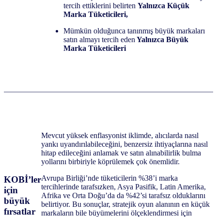
tercih ettiklerini belirten
Yalnızca Küçük
Marka Tüketicileri,
Mümkün olduğunca tanınmış büyük markaları
satın almayı tercih eden
Yalnızca Büyük
Marka Tüketicileri
Mevcut yüksek enflasyonist iklimde, alıcılarda nasıl
yankı uyandırılabileceğini, benzersiz ihtiyaçlarına nasıl
hitap edileceğini anlamak ve satın alınabilirlik bulma
yollarını birbiriyle köprülemek çok önemlidir.
Avrupa Birliği’nde tüketicilerin %38’i marka
KOBİ’ler
tercihlerinde tarafsızken, Asya Pasifik, Latin Amerika,
için
Afrika ve Orta Doğu’da da %42’si tarafsız olduklarını
büyük
belirtiyor. Bu sonuçlar, stratejik oyun alanının en küçük
fırsatlar
markaların bile büyümelerini ölçeklendirmesi için