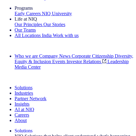
Programs
Early Careers
NIQ University
Life at NIQ
Our Principles
Our Stories
Our Teams
All Locations
India
Work with us
Search All Jobs
Who we are
Company News
Corporate Citizenship
Diversity,
Equity & Inclusion
Events
Investor Relations
Leadership
Media Center
See how we deliver the Full View
Solutions
Industries
Partner Network
Insights
AI at NIQ
Careers
About
Solutions